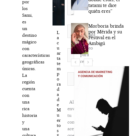
por
tatami te dice
los
quién eres”
Sami,
es
Morboria brinda
Nombre*
un
por Mérida y su
L
Agréga
destino
Festival en el
a
mi
mágico
c
Ambigú
correo
u
con
Correo
ar
para
características
electrónico*
ta
recibir
geográficas
te
la
m
únicas.
p
newsletter
Web
La
o
habitual
región
ra
cuenta
d
a
con
d
Al
una
e
enviar
rica
M
u
tu
historia
er
comentario,
y
to
aceptas
una
s
que
cultura
S.