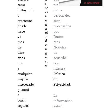
L.
tus
sami
se
datos
influyente
es
personales
y
tr
e
sean
creciente
n
procesados
desde
a
por
hace
el
Diario
7
ya
d
Mas
más
e
Noticias
de
a
de
diez
g
o
acuerdo
años
st
con
que
o
nuestra
a
Política
cualquier
de
viajero
Privacidad
.
interesado
gustará
a
La
buen
información
seguro.
sobre