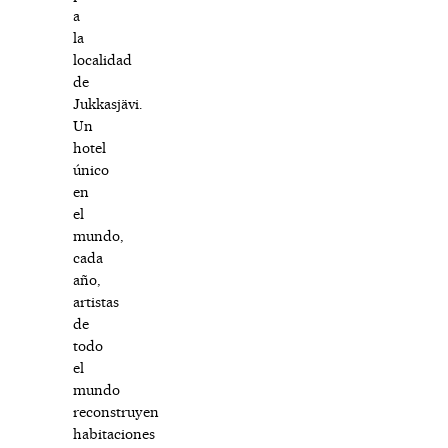
a
la
localidad
de
Jukkasjävi.
Un
hotel
único
en
el
mundo,
cada
año,
artistas
de
todo
el
mundo
reconstruyen
habitaciones