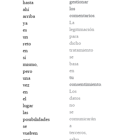
gestionar
hasta
los
ahí
comentarios
.
arriba
La
ya
legitimación
es
para
un
dicho
reto
tratamiento
en
se
sí
basa
mismo,
en
pero
tu
una
consentimiento
.
vez
Los
en
datos
el
no
lugar
se
las
comunicarán
posibilidades
a
se
terceros,
vuelven
salvo
casi