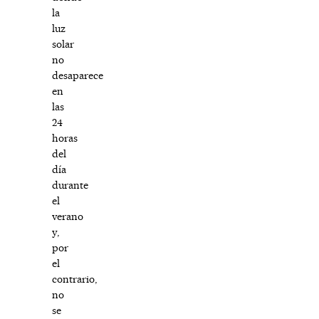
la
luz
solar
no
desaparece
en
las
24
horas
del
día
durante
el
verano
y,
por
el
contrario,
no
se