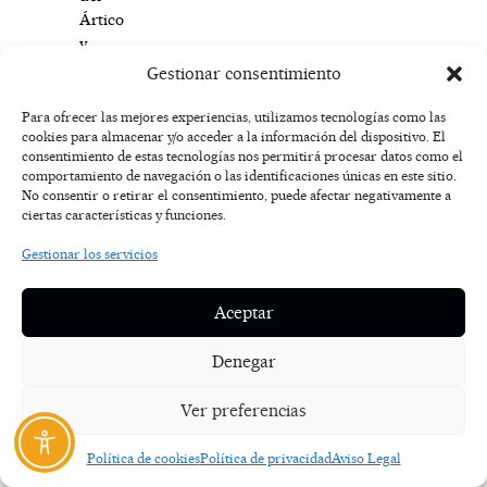
Ártico
y
la
Gestionar consentimiento
historia
de
Para ofrecer las mejores experiencias, utilizamos tecnologías como las
cookies para almacenar y/o acceder a la información del dispositivo. El
la
consentimiento de estas tecnologías nos permitirá procesar datos como el
Laponia
comportamiento de navegación o las identificaciones únicas en este sitio.
finlandesa.
No consentir o retirar el consentimiento, puede afectar negativamente a
El
ciertas características y funciones.
museo
Gestionar los servicios
Science
Centre
Pilke
Aceptar
exhibe
exposiciones
Denegar
interactivas
relacionadas
Ver preferencias
con
los
Política de cookies
Política de privacidad
Aviso Legal
bosques