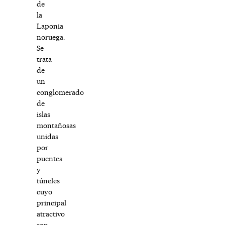
de
la
Laponia
noruega.
Se
trata
de
un
conglomerado
de
islas
montañosas
unidas
por
puentes
y
túneles
cuyo
principal
atractivo
son