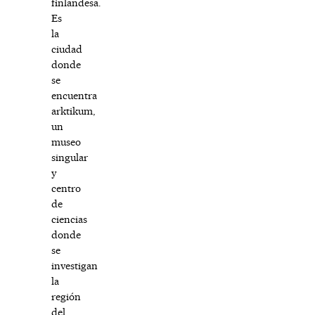
finlandesa.
Es
la
ciudad
donde
se
encuentra
arktikum,
un
museo
singular
y
centro
de
ciencias
donde
se
investigan
la
región
del