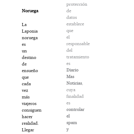
protección
de
Noruega
datos
establece
La
que
Laponia
el
noruega
responsable
es
del
un
tratamiento
destino
es
de
Diario
ensueño
Mas
que
Noticias
,
cada
cuya
vez
finalidad
más
es
viajeros
controlar
consiguen
el
hacer
spam
realidad.
y
Llegar