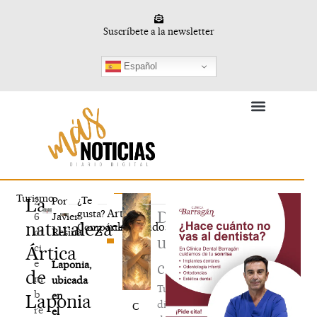
Ir
al
Suscríbete a la newsletter
contenido
Español
Deporte en Femenino
Vida y Conocimiento
Turismo
La
¿Te
2
Por
Artículos
gusta?
Deja
6
Javier
naturaleza
relacionados
Compártelo
di
Resina
un
ci
Ártica
e
Laponia,
comentario
de
m
ubicada
Tu
b
en
Laponia
dirección
C
re
el