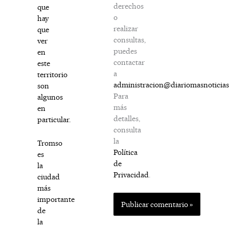
derechos
que
o
hay
realizar
que
consultas,
ver
puedes
en
contactar
este
a
territorio
administracion@diariomasnoticia
son
Para
algunos
más
en
detalles,
particular.
consulta
la
Tromso
Política
es
de
la
Privacidad
.
ciudad
más
importante
de
la