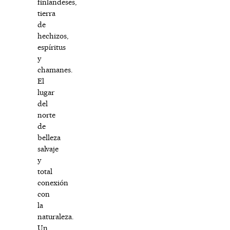
finlandeses,
tierra
de
hechizos,
espíritus
y
chamanes.
El
lugar
del
norte
de
belleza
salvaje
y
total
conexión
con
la
naturaleza.
Un