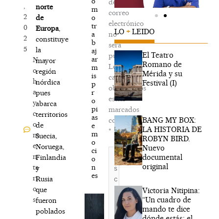
o
de
,
norte
m
correo
2
o
de
electrónico
tr
0
Europa
,
LO
+
LEIDO
a
no
2
constituye
b
será
5
la
aj
El Teatro
publicada.
ar
N
mayor
Romano de
Los
m
o
región
Mérida y su
is
campos
h
nórdica
Festival (I)
p
obligatorios
a
r
pues
están
o
y
abarca
pi
marcados
c
territorios
as
BANG MY BOX:
con
o
de
e
LA HISTORIA DE
*
m
m
Suecia,
ROBYN BIRD.
o
e
Noruega,
Nuevo
ci
Escribe
n
documental
Finlandia
o
aquí...
original
n
ta
y
es
ri
Rusia
o
que
Victoria Nitipina:
“Un cuadro de
s
fueron
mando te dice
poblados
dónde estás; el