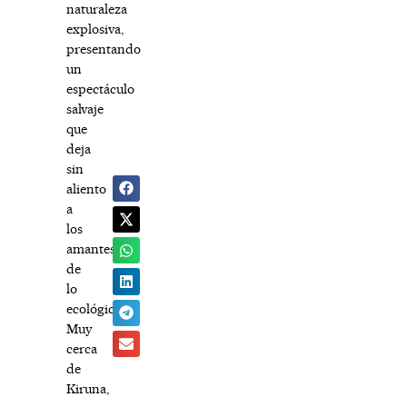
naturaleza
explosiva,
presentando
un
espectáculo
salvaje
que
deja
sin
aliento
a
los
amantes
de
lo
ecológico.
Muy
cerca
de
Kiruna,