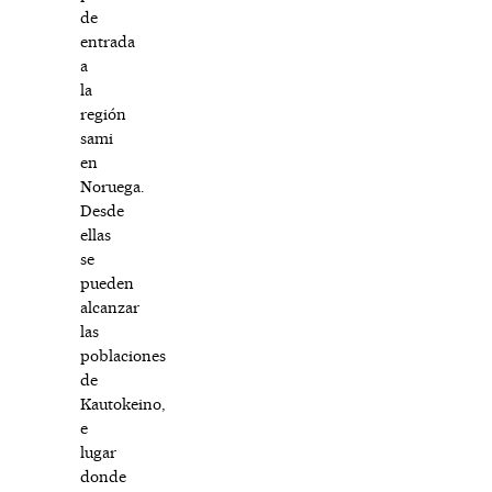
de
entrada
a
la
región
sami
en
Noruega.
Desde
ellas
se
pueden
alcanzar
las
poblaciones
de
Kautokeino,
e
lugar
donde