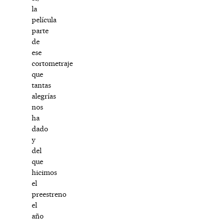
la
película
parte
de
ese
cortometraje
que
tantas
alegrías
nos
ha
dado
y
del
que
hicimos
el
preestreno
el
año