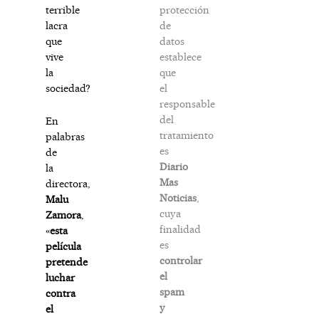
protección
terrible
de
lacra
datos
que
establece
vive
que
la
el
sociedad?
responsable
del
En
tratamiento
palabras
es
de
Diario
la
Mas
directora,
Noticias
,
Malu
cuya
Zamora
,
finalidad
«
esta
es
película
controlar
pretende
el
luchar
spam
contra
y
el