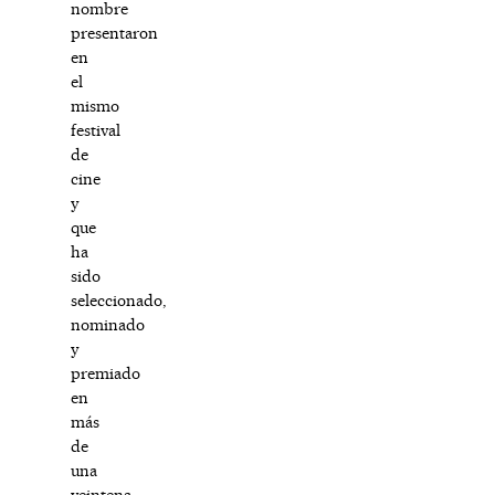
nombre
presentaron
en
el
mismo
festival
de
cine
y
que
ha
sido
seleccionado,
nominado
y
premiado
en
más
de
una
veintena