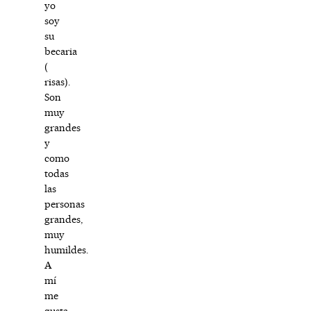
yo
soy
su
becaria
(
risas).
Son
muy
grandes
y
como
todas
las
personas
grandes,
muy
humildes.
A
mí
me
gusta