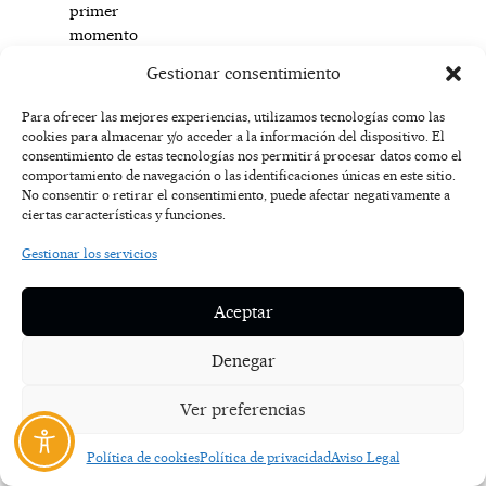
primer
momento
quise
Gestionar consentimiento
explicarlo
en
Para ofrecer las mejores experiencias, utilizamos tecnologías como las
profundidad
cookies para almacenar y/o acceder a la información del dispositivo. El
y
consentimiento de estas tecnologías nos permitirá procesar datos como el
comportamiento de navegación o las identificaciones únicas en este sitio.
conseguir
No consentir o retirar el consentimiento, puede afectar negativamente a
entender
ciertas características y funciones.
porque
esto
Gestionar los servicios
es
así,
Aceptar
porque
estos
Denegar
niños
no
Ver preferencias
encuentran
ayuda
Política de cookies
Política de privacidad
Aviso Legal
cuando