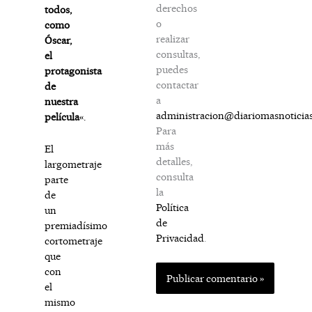
derechos
todos,
o
como
realizar
Óscar,
consultas,
el
puedes
protagonista
contactar
de
a
nuestra
administracion@diariomasnoticia
película
«.
Para
más
El
detalles,
largometraje
consulta
parte
la
de
Política
un
de
premiadísimo
Privacidad
.
cortometraje
que
con
el
mismo