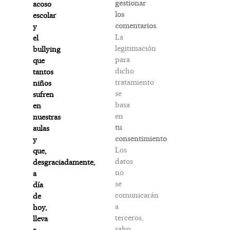
gestionar
acoso
los
escolar
comentarios
.
y
La
el
legitimación
bullying
para
que
dicho
tantos
tratamiento
niños
se
sufren
basa
en
en
nuestras
tu
aulas
consentimiento
.
y
Los
que,
datos
desgraciadamente,
no
a
se
día
comunicarán
de
a
hoy,
terceros,
lleva
salvo
a