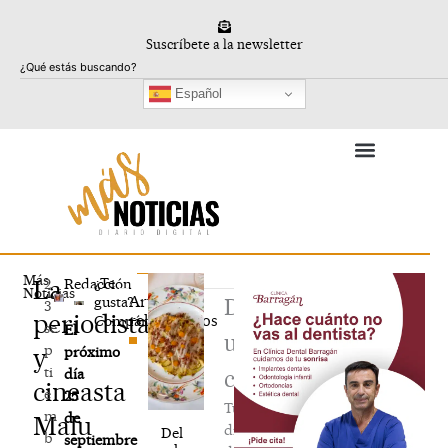
Ir
al
Suscríbete a la newsletter
contenido
Buscar
Español
Más
La
¿Te
2
Redacción
Noticias
Artículos
gusta?
Deja
3
periodista
relacionados
Compártelo
se
El
un
p
y
próximo
ti
día
comentario
cineasta
e
25
Tu
m
de
Malu
dirección
Del
b
septiembre