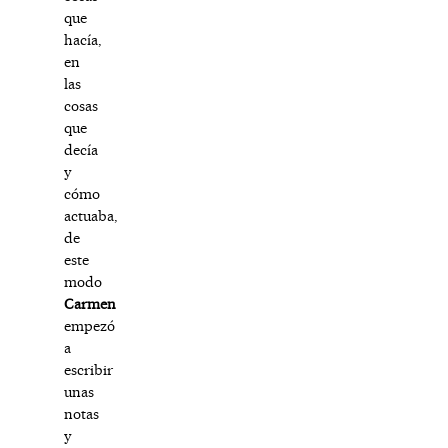
que
hacía,
en
las
cosas
que
decía
y
cómo
actuaba,
de
este
modo
Carmen
empezó
a
escribir
unas
notas
y