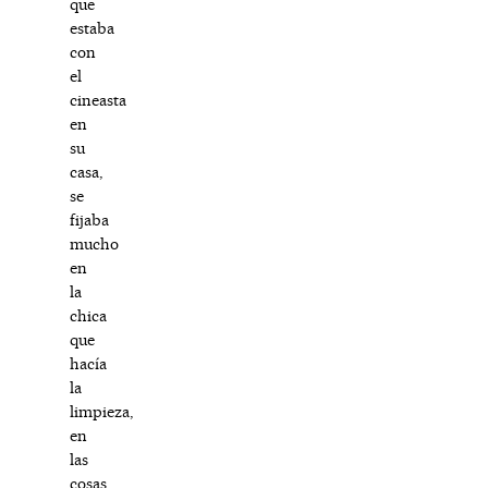
que
estaba
con
el
cineasta
en
su
casa,
se
fijaba
mucho
en
la
chica
que
hacía
la
limpieza,
en
las
cosas