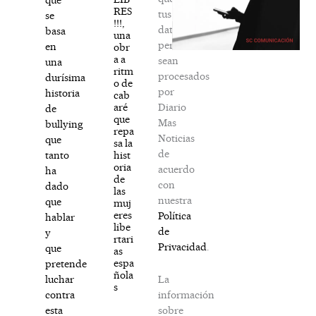
RES
tus
se
!!!,
datos
basa
una
personales
en
obr
a a
sean
una
ritm
procesados
durísima
o de
por
historia
cab
Diario
aré
de
que
Mas
bullying
repa
Noticias
que
sa la
de
hist
tanto
oria
acuerdo
ha
de
con
dado
las
nuestra
que
muj
eres
Política
hablar
libe
de
y
rtari
Privacidad
.
que
as
espa
pretende
ñola
La
luchar
s
información
contra
sobre
esta