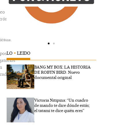
reo
trónico
icada.
LO
+
LEIDO
pos
gatorios
n
BANG MY BOX: LA HISTORIA
DE ROBYN BIRD. Nuevo
cados
documental original
Victoria Nitipina: “Un cuadro
ibe
de mando te dice dónde estás;
..
el tatami te dice quién eres”