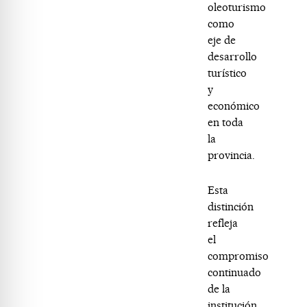
oleoturismo
como
eje de
desarrollo
turístico
y
económico
en toda
la
provincia.
Esta
distinción
refleja
el
compromiso
continuado
de la
institución