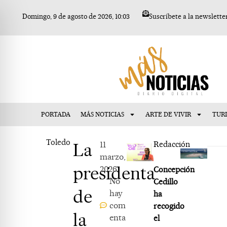
Ir
Domingo, 9 de agosto de 2026, 10:03
Suscríbete a la newslette
al
contenido
PORTADA
MÁS NOTICIAS
ARTE DE VIVIR
TUR
Toledo
La
11
Redacción
marzo,
presidenta
2026
Concepción
No
Cedillo
de
hay
ha
com
recogido
la
enta
el