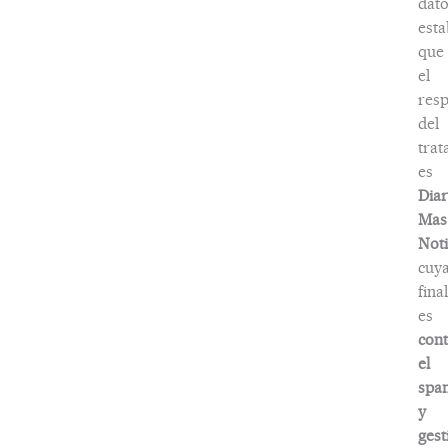
dato
esta
que
el
res
del
trat
es
Diar
Mas
Noti
cuy
fina
es
cont
el
spa
y
gest