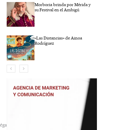
Morboria brinda por Mérida y
su Festival en el Ambigú
«Las Distancias» de Ainoa
Rodríguez
bre*
reo
trónico*
b
éga