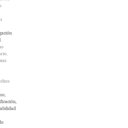
o
s
gación
l
.
mo
rio,
tas
echos
so,
ificación,
abilidad
do
.