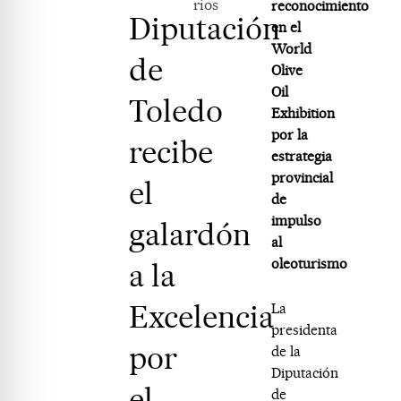
rios
reconocimiento
Diputación
en el
World
de
Olive
Oil
Toledo
Exhibition
por la
recibe
estrategia
provincial
el
de
impulso
galardón
al
oleoturismo
a la
Excelencia
La
presidenta
por
de la
Diputación
el
de