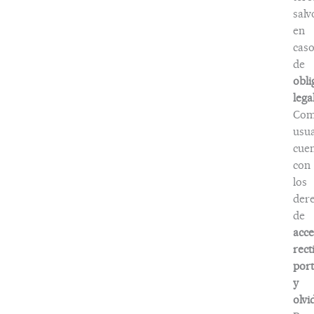
salv
en
caso
de
obli
lega
Co
usua
cuen
con
los
der
de
acce
rect
port
y
olvi