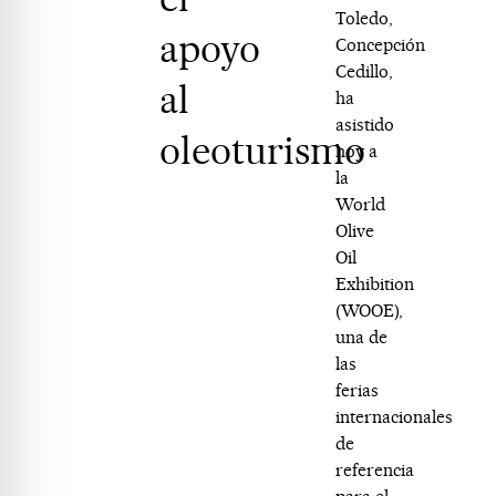
Toledo,
apoyo
Concepción
Cedillo,
al
ha
asistido
oleoturismo
hoy a
la
World
Olive
Oil
Exhibition
(WOOE),
una de
las
ferias
internacionales
de
referencia