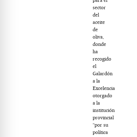
para el
sector
del
aceite
de
oliva,
donde
ha
recogido
el
Galardón
a la
Excelencia
otorgado
a la
institución
provincial
“por su
política