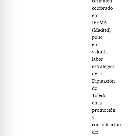
certamen
celebrado
en
IFEMA
(Madrid),
pone
en
valor la
labor
estratégica
de la
Diputación
de
Toledo
en la
promoción
y
consolidación
del