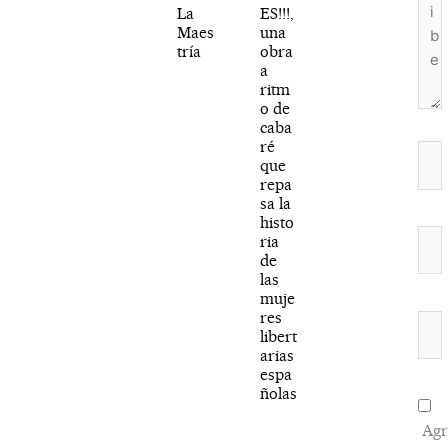
La
ES!!!,
Maes
una
tría
obra
a
ritm
o de
caba
ré
Nom
que
repa
sa la
histo
Cor
ria
de
elec
las
muje
res
We
libert
arias
espa
ñolas
Agr