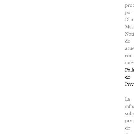
pro
por
Diar
Mas
Noti
de
acu
con
nues
Polí
de
Priv
La
inf
sob
prot
de