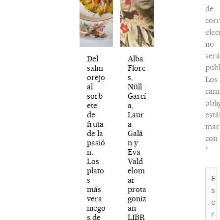
de
cor
elec
no
será
Del
Alba
publ
salm
Flore
orejo
s,
Los
al
Nüll
cam
sorb
Garcí
obli
ete
a,
de
Laur
está
fruta
a
mar
de la
Galá
con
pasió
n y
*
n:
Eva
Los
Vald
plato
elom
Escr
s
ar
aquí.
más
prota
vera
goniz
niego
an
s de
LIBR