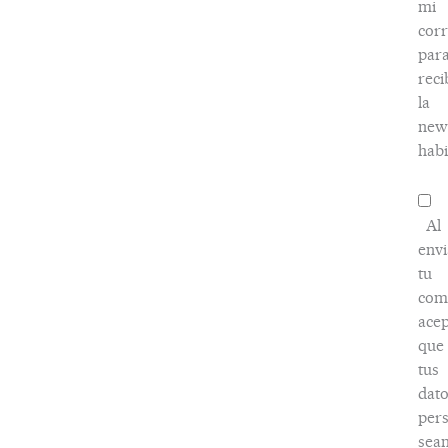
mi
cor
par
reci
la
news
habi
Al
envi
tu
com
acep
que
tus
dato
pers
sea