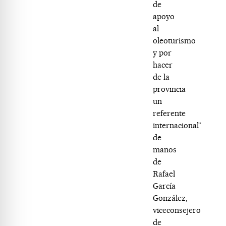
de
apoyo
al
oleoturismo
y por
hacer
de la
provincia
un
referente
internacional”
de
manos
de
Rafael
García
González,
viceconsejero
de