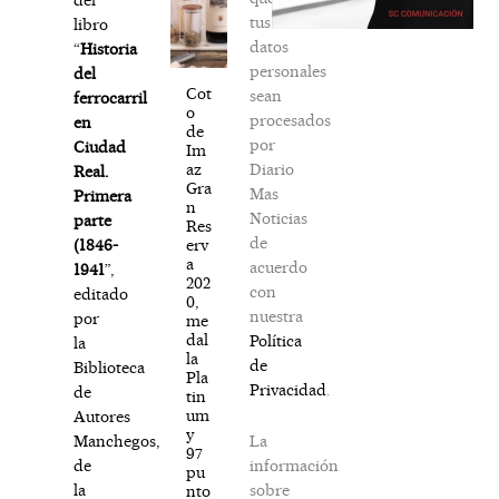
tus
libro
datos
“
Historia
personales
del
Cot
sean
ferrocarril
o
procesados
en
de
por
Ciudad
Im
Diario
az
Real.
Gra
Mas
Primera
n
Noticias
parte
Res
de
erv
(1846-
a
acuerdo
1941
”,
202
con
editado
0,
nuestra
por
me
dal
Política
la
la
de
Biblioteca
Pla
Privacidad
.
de
tin
um
Autores
y
La
Manchegos,
97
información
de
pu
sobre
la
nto