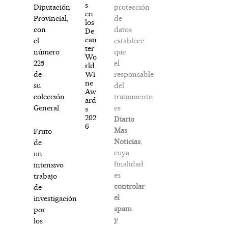
s
protección
Diputación
en
de
Provincial,
los
datos
con
De
can
establece
el
ter
que
número
Wo
el
225
rld
responsable
Wi
de
ne
del
su
Aw
tratamiento
colección
ard
es
General.
s
202
Diario
6
Mas
Fruto
Noticias
,
de
cuya
un
finalidad
intensivo
es
trabajo
controlar
de
el
investigación
spam
por
y
los