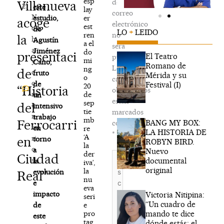
esp
de
Villanueva
21
este
lay
correo
N
er
estudio,
acoge
electrónico
est
o
de
LO
+
LEIDO
ren
no
la
h
Agustín
a el
será
a
Jiménez
do
presentación
El Teatro
publicada.
mi
y
Cano,
Romano de
Los
ng
de
c
fruto
Mérida y su
o
campos
o
de
Festival (I)
20
“Historia
obligatorios
m
de
un
están
sep
del
e
intensivo
tie
marcados
n
trabajo
mb
Ferrocarril
BANG MY BOX:
con
ta
en
re
LA HISTORIA DE
*
‘A
ri
en
torno
ROBYN BIRD.
la
o
a
Nuevo
der
Escribe
Ciudad
s
documental
la
iva’,
aquí...
original
la
evolución
Real”
nu
e
eva
impacto
Victoria Nitipina:
seri
“Un cuadro de
e
de
mando te dice
pro
este
tag
dónde estás; el