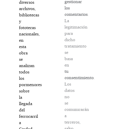
gestionar
diversos
los
archivos,
comentarios
.
bibliotecas
La
y
legitimación
fototecas
para
nacionales,
dicho
en
tratamiento
esta
se
obra
basa
se
en
analizan
tu
todos
consentimiento
.
los
Los
pormenores
datos
sobre
no
la
se
llegada
comunicarán
del
a
ferrocarril
terceros,
a
salvo
Ciudad