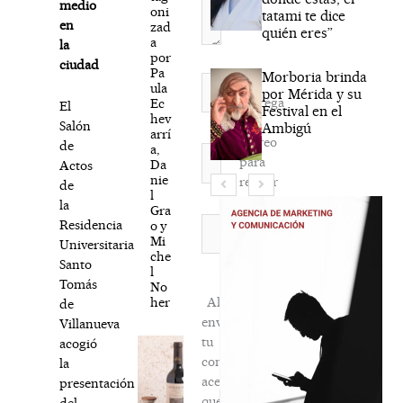
medio
oni
tatami te dice
en
zad
quién eres”
a
la
por
ciudad
Pa
Morboria brinda
Nombre*
ula
por Mérida y su
Agréga
Ec
El
Festival en el
hev
mi
Salón
Ambigú
arrí
correo
de
a,
Correo
para
Da
Actos
electrónico*
nie
recibir
de
l
la
la
Gra
newsletter
Web
Residencia
o y
Mi
habitual
Universitaria
che
Santo
l
Tomás
No
her
Al
de
enviar
Villanueva
tu
acogió
comentario,
la
aceptas
presentación
que
del