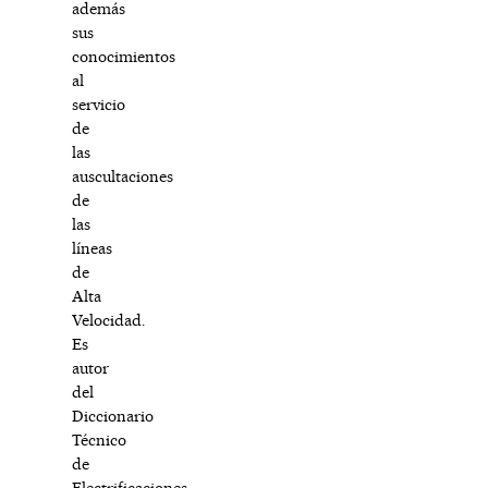
además
sus
conocimientos
al
servicio
de
las
auscultaciones
de
las
líneas
de
Alta
Velocidad.
Es
autor
del
Diccionario
Técnico
de
Electrificaciones