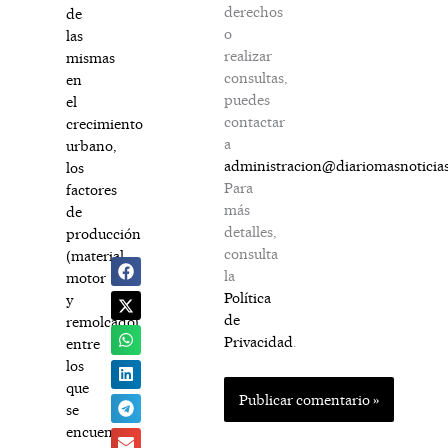
derechos
de
o
las
realizar
mismas
consultas,
en
puedes
el
contactar
crecimiento
a
urbano,
administracion@diariomasnoticia
los
Para
factores
más
de
detalles,
producción
consulta
(material
la
motor
Política
y
de
remolcado)
Privacidad
.
entre
los
que
se
encuentra