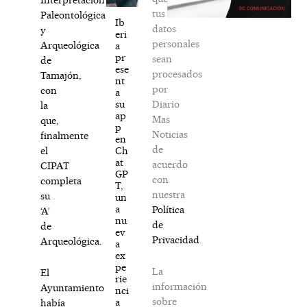
tus
Paleontológica
Ib
datos
y
eri
personales
Arqueológica
a
pr
sean
de
ese
procesados
Tamajón,
nt
por
con
a
Diario
su
la
ap
Mas
que,
p
Noticias
finalmente
en
de
Ch
el
at
acuerdo
CIPAT
GP
con
completa
T,
nuestra
su
un
a
Política
‘A’
nu
de
de
ev
Privacidad
.
Arqueológica.
a
ex
pe
La
El
rie
información
Ayuntamiento
nci
sobre
a
había