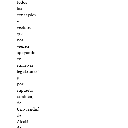
todos
los
concejales
y
vecinos
que
nos
vienen
apoyando
en
sucesivas
legislaturas”,
y,
por
supuesto
también,
de
Universidad
de
Alcalá
de