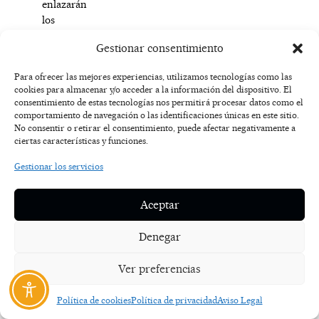
enlazarán
los
diferentes
Gestionar consentimiento
yacimientos
donde
Para ofrecer las mejores experiencias, utilizamos tecnologías como las
se
cookies para almacenar y/o acceder a la información del dispositivo. El
han
consentimiento de estas tecnologías nos permitirá procesar datos como el
producido
comportamiento de navegación o las identificaciones únicas en este sitio.
No consentir o retirar el consentimiento, puede afectar negativamente a
los
ciertas características y funciones.
hallazgos.
El
Gestionar los servicios
alcalde
terminó
Aceptar
su
intervención
Denegar
afirmando
que,
Ver preferencias
a
700
Política de cookies
Política de privacidad
Aviso Legal
metros
del