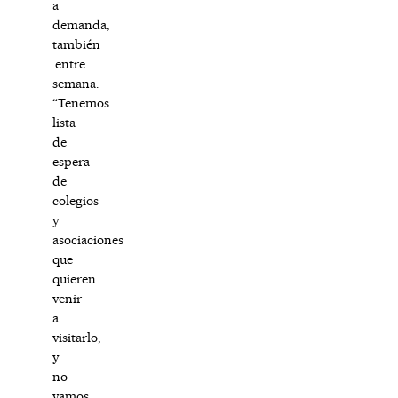
a
demanda,
también
entre
semana.
“Tenemos
lista
de
espera
de
colegios
y
asociaciones
que
quieren
venir
a
visitarlo,
y
no
vamos