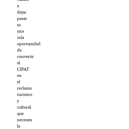
a
dejar
pasar
ni
una
sola
oportunidad
de
convertir
al
CIPAT
en
el
reclamo
turístico
y
cultural
que
necesita
la