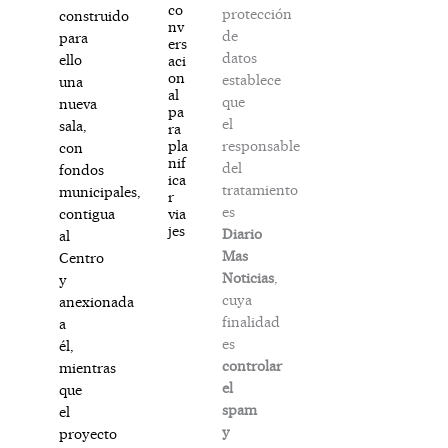
co
protección
construido
nv
de
para
ers
datos
ello
aci
on
establece
una
al
que
nueva
pa
el
sala,
ra
responsable
pla
con
nif
del
fondos
ica
tratamiento
municipales,
r
es
via
contigua
jes
Diario
al
Mas
Centro
Noticias
,
y
cuya
anexionada
finalidad
a
es
él,
controlar
mientras
el
que
spam
el
y
proyecto