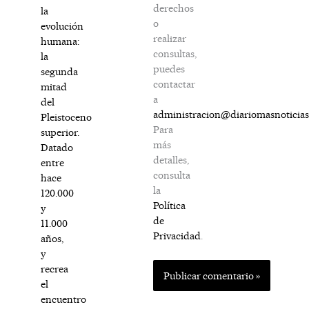
derechos
la
o
evolución
realizar
humana:
consultas,
la
puedes
segunda
contactar
mitad
a
del
administracion@diariomasnoticia
Pleistoceno
Para
superior.
más
Datado
detalles,
entre
consulta
hace
la
120.000
Política
y
de
11.000
Privacidad
.
años,
y
recrea
el
encuentro