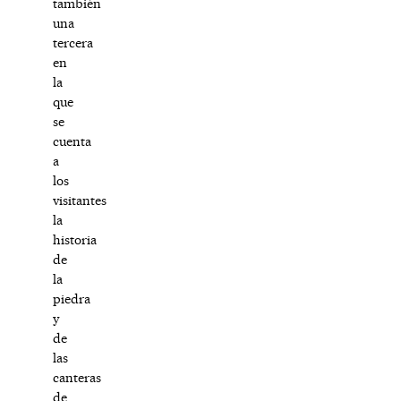
también
una
tercera
en
la
que
se
cuenta
a
los
visitantes
la
historia
de
la
piedra
y
de
las
canteras
de