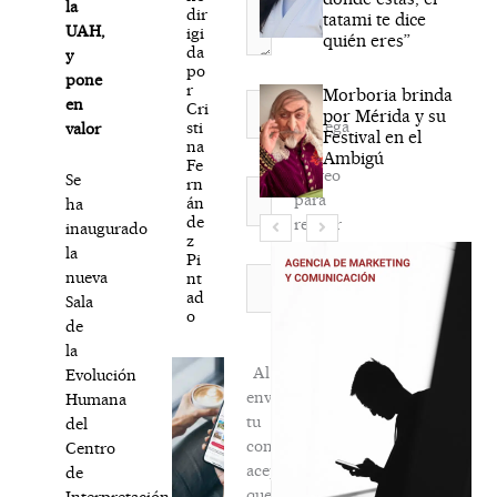
la
dir
tatami te dice
UAH,
igi
quién eres”
da
y
po
pone
r
Morboria brinda
Nombre*
en
Cri
por Mérida y su
Agréga
sti
valor
Festival en el
na
mi
Ambigú
Fe
correo
Se
rn
Correo
para
án
ha
electrónico*
de
recibir
inaugurado
z
la
la
Pi
newsletter
Web
nueva
nt
ad
habitual
Sala
o
de
la
Al
Evolución
enviar
Humana
tu
del
comentario,
Centro
aceptas
de
que
Interpretación