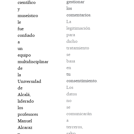
gestionar
científico
los
y
comentarios
.
museístico
La
le
legitimación
fue
para
confiado
dicho
a
tratamiento
un
se
equipo
basa
multidisciplinar
en
de
tu
la
consentimiento
.
Universidad
Los
de
datos
Alcalá,
no
liderado
se
los
comunicarán
profesores
a
Manuel
terceros,
Alcaraz
salvo
y