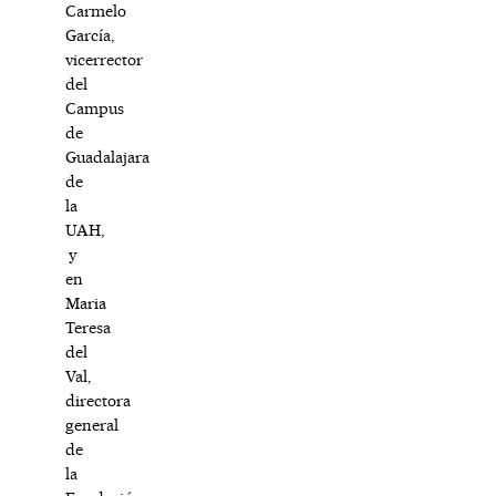
Carmelo
García,
vicerrector
del
Campus
de
Guadalajara
de
la
UAH,
y
en
Maria
Teresa
del
Val,
directora
general
de
la