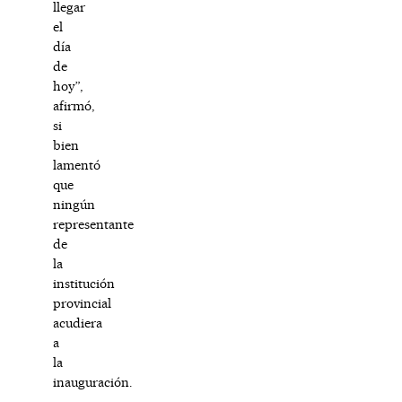
llegar
el
día
de
hoy”,
afirmó,
si
bien
lamentó
que
ningún
representante
de
la
institución
provincial
acudiera
a
la
inauguración.