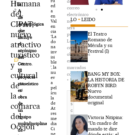
ru
de
Humana
2
la
ed
correo
2
a
A
del
electrónico
en
N
de
LO
+
LEIDO
Val
no
CIPAT,
o
Arqueológica
en
será
h
que
cia
nuevo
El Teatro
publicada.
‘La
a
incluye
Romano de
Los
do
atractivo
y
el
Mérida y su
na
campos
c
acrónimo
Festival (I)
inv
turístico
obligatorios
o
isi
del
están
ble
y
m
Centro.
’, la
marcados
e
El
nu
cultural
BANG MY BOX:
con
n
proyecto
ev
LA HISTORIA DE
*
a
ta
de
museístico
ROBYN BIRD.
pel
ri
es
Nuevo
ícu
Escribe
la
o
documental
obra
la
aquí...
original
de
s
de
comarca
At
un
res
del
equipo
Victoria Nitipina:
me
“Un cuadro de
dia
multidisciplinar
Ocejón
mando te dice
Ci
de
ne
dónde estás; el