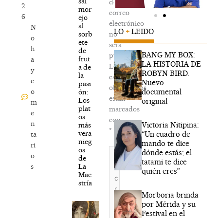
sal
de
2
mor
correo
6
ejo
electrónico
al
N
LO
+
LEIDO
sorb
no
o
ete
será
h
de
BANG MY BOX:
publicada.
frut
a
LA HISTORIA DE
Los
a de
y
ROBYN BIRD.
la
campos
c
Nuevo
pasi
obligatorios
documental
o
ón:
están
Los
original
m
plat
marcados
e
os
con
n
Victoria Nitipina:
más
*
vera
“Un cuadro de
ta
nieg
mando te dice
ri
os
Escribe
dónde estás; el
o
de
aquí...
tatami te dice
La
s
quién eres”
Mae
stría
Morboria brinda
por Mérida y su
Festival en el