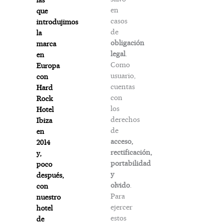
en
que
casos
introdujimos
de
la
obligación
marca
legal
.
en
Como
Europa
usuario,
con
cuentas
Hard
con
Rock
los
Hotel
derechos
Ibiza
de
en
acceso,
2014
rectificación,
y,
portabilidad
poco
y
después,
olvido
.
con
Para
nuestro
ejercer
hotel
estos
de