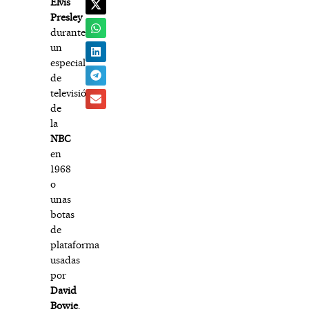
Elvis
Presley
durante
un
especial
de
televisión
de
la
NBC
en
1968
o
unas
botas
de
plataforma
usadas
por
David
Bowie
.