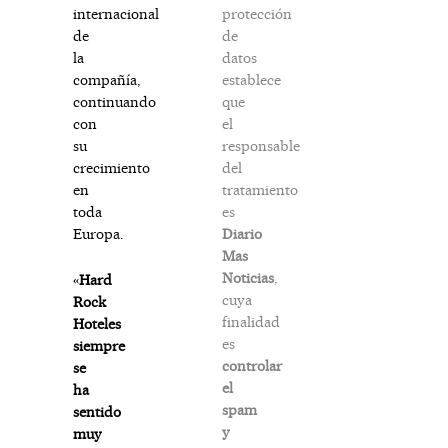
protección
internacional
de
de
datos
la
establece
compañía,
que
continuando
el
con
responsable
su
del
crecimiento
tratamiento
en
es
toda
Diario
Europa.
Mas
Noticias
,
«
Hard
cuya
Rock
finalidad
Hoteles
es
siempre
controlar
se
el
ha
spam
sentido
y
muy