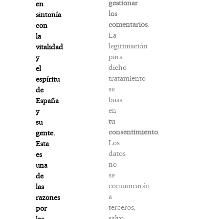
gestionar
en
los
sintonía
comentarios
.
con
La
la
legitimación
vitalidad
para
y
dicho
el
tratamiento
espíritu
se
de
basa
España
en
y
tu
su
consentimiento
.
gente.
Los
Esta
datos
es
no
una
se
de
comunicarán
las
a
razones
terceros,
por
salvo
las