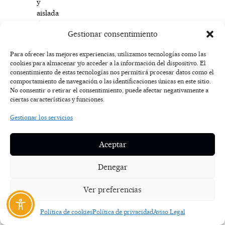
y
aislada
del
Gestionar consentimiento
resto
de
Para ofrecer las mejores experiencias, utilizamos tecnologías como las
zonas,
cookies para almacenar y/o acceder a la información del dispositivo. El
con
consentimiento de estas tecnologías nos permitirá procesar datos como el
un
comportamiento de navegación o las identificaciones únicas en este sitio.
menú
No consentir o retirar el consentimiento, puede afectar negativamente a
ciertas características y funciones.
exclusivo
para
Gestionar los servicios
un
máximo
Aceptar
de
6
Denegar
comensales,
cuya
Ver preferencias
inauguración
será
el
Política de cookies
Política de privacidad
Aviso Legal
próximo