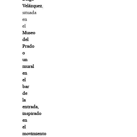
Velázquez
,
situada
en
el
Museo
del
Prado
o
un
mural
en
el
bar
de
la
entrada,
inspirado
en
el
movimiento