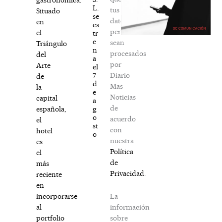
L.
tus
Situado
se
datos
en
es
personales
el
tr
e
sean
Triángulo
n
procesados
del
a
por
Arte
el
Diario
7
de
d
Mas
la
e
Noticias
capital
a
de
g
española,
o
acuerdo
el
st
con
hotel
o
nuestra
es
Política
el
de
más
Privacidad
.
reciente
en
La
incorporarse
información
al
sobre
portfolio