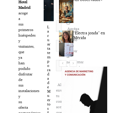
Hotel
Madrid
acoge
a
Nombre*
sus
L
Agréga
primeros
a
“Electra jonda” en
mi
huéspedes
c
Mérida
correo
u
y
Correo
ar
para
visitantes,
electrónico*
ta
recibir
que
te
la
m
ya
p
newsletter
Web
han
o
habitual
podido
ra
d
disfrutar
a
de
d
Al
sus
e
enviar
instalaciones
M
u
tu
y
er
comentario,
su
to
aceptas
oferta
s
que
S.
gastronómica.