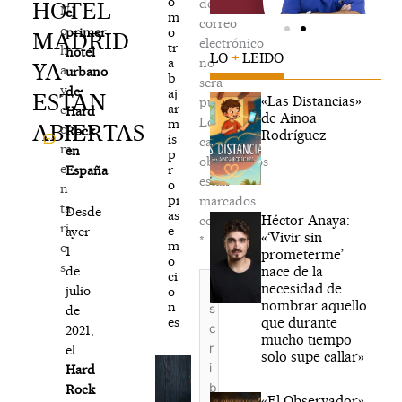
o
de
HOTEL
N
el
m
correo
o
o
primer
MADRID
electrónico
tr
h
hotel
LO
+
LEIDO
a
no
YA
a
urbano
b
será
y
de
aj
ESTÁN
«Las Distancias»
publicada.
ar
c
Hard
de Ainoa
Los
m
ABIERTAS
o
Rock
Rodríguez
is
campos
m
en
p
obligatorios
e
r
España
están
o
n
pi
marcados
ta
Desde
as
Héctor Anaya:
con
ri
e
ayer
«‘Vivir sin
*
m
o
1
prometerme’
o
s
nace de la
de
ci
Escribe
necesidad de
julio
o
aquí...
nombrar aquello
n
de
que durante
es
2021,
mucho tiempo
el
solo supe callar»
Hard
Rock
«El Observador»