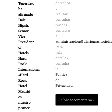
derechos
Tenerife»,
o
ha
realizar
afirmado
consultas,
Dale
puedes
Hipsh,
contactar
Senior
a
Vice
administracion@diariomasnoticia
President
Para
of
más
Hotels
detalles,
Hard
consulta
Rock
la
International.
Política
«Hard
de
Rock
Privacidad
.
Hotel
Madrid
es
nuestro
primer