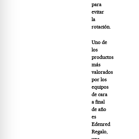
para
evitar
la
rotación.
Uno de
los
productos
más
valorados
por los
equipos
de cara
a final
de año
es
Edenred
Regalo,