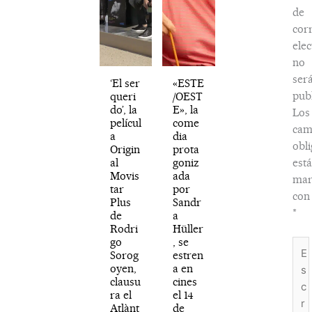
de
cor
elec
no
ser
‘El ser
«ESTE
publ
queri
/OEST
do’, la
E», la
Los
películ
come
cam
a
dia
obli
Origin
prota
al
goniz
est
Movis
ada
mar
tar
por
con
Plus
Sandr
*
de
a
Rodri
Hüller
go
, se
Esc
Sorog
estren
aquí
oyen,
a en
clausu
cines
ra el
el 14
Atlànt
de