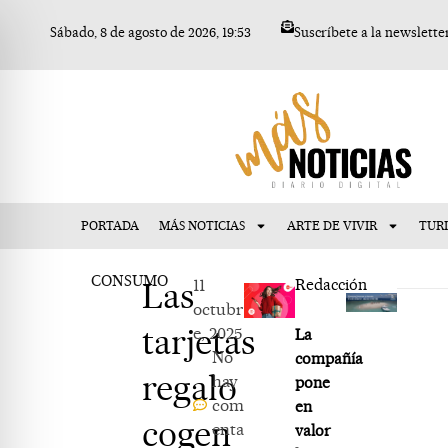
Ir
Sábado, 8 de agosto de 2026, 19:53
Suscríbete a la newslette
al
contenido
PORTADA
MÁS NOTICIAS
ARTE DE VIVIR
TUR
CONSUMO
Las
11
Redacción
octubr
tarjetas
e, 2025
La
No
compañía
regalo
hay
pone
com
en
cogen
enta
valor