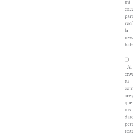
mi
cor
par
reci
la
new
habi
Al
env
tu
com
ace
que
tus
dat
per
sea