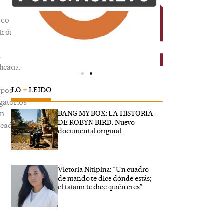
reo
trónico
á
icada.
LO
+
LEIDO
pos
gatorios
án
BANG MY BOX: LA HISTORIA
DE ROBYN BIRD. Nuevo
cados
documental original
Victoria Nitipina: “Un cuadro
ribe
de mando te dice dónde estás;
...
el tatami te dice quién eres”