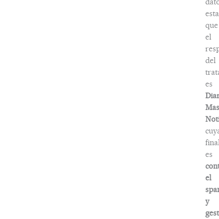
dat
esta
que
el
res
del
tra
es
Dia
Ma
Noti
cuy
fina
es
con
el
spa
y
ges