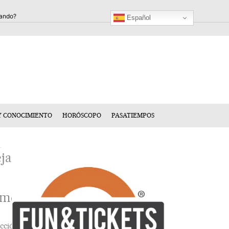
Español
Y CONOCIMIENTO
HORÓSCOPO
PASATIEMPOS
ja
n
mentario
cción