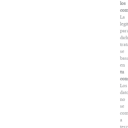
los
com
La
legi
par
dic
tra
se
bas
en
tu
con
Los
dat
no
se
com
a
terc