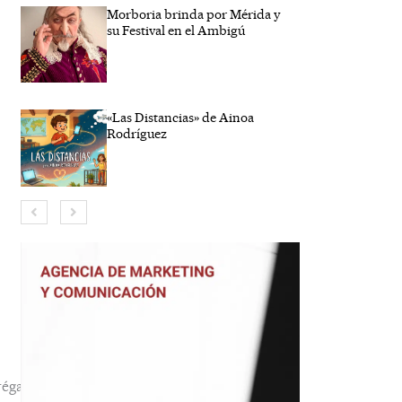
Morboria brinda por Mérida y
su Festival en el Ambigú
«Las Distancias» de Ainoa
Rodríguez
bre*
reo
trónico*
b
éga