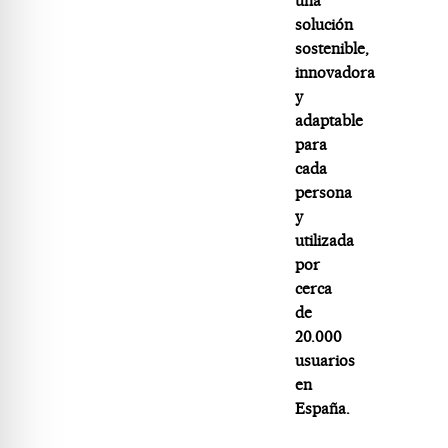
una
solución
sostenible,
innovadora
y
adaptable
para
cada
persona
y
utilizada
por
cerca
de
20.000
usuarios
en
España.