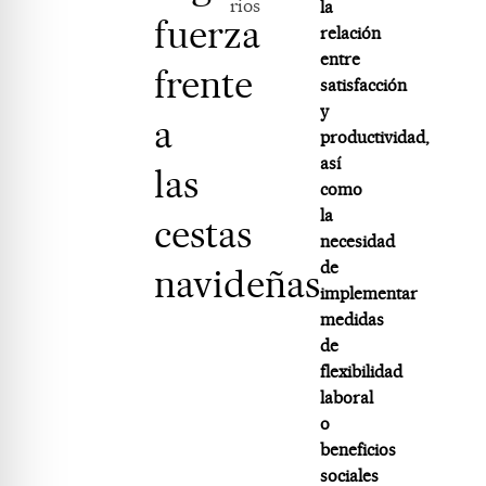
rios
la
fuerza
relación
entre
frente
satisfacción
y
a
productividad,
así
las
como
la
cestas
necesidad
de
navideñas
implementar
medidas
de
flexibilidad
laboral
o
beneficios
sociales