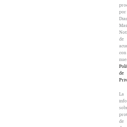
pro
por
Dia
Ma
Noti
de
acu
con
nue
Polí
de
Pri
La
inf
sob
pro
de