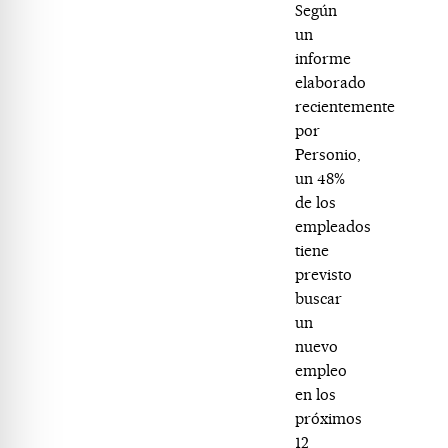
Según
un
informe
elaborado
recientemente
por
Personio,
un 48%
de los
empleados
tiene
previsto
buscar
un
nuevo
empleo
en los
próximos
12