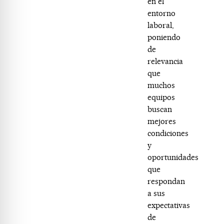
en el
entorno
laboral,
poniendo
de
relevancia
que
muchos
equipos
buscan
mejores
condiciones
y
oportunidades
que
respondan
a sus
expectativas
de