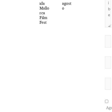
ida
agost
Mallo
o
rca
Film
Fest
Nom
Cor
elec
We
Agr