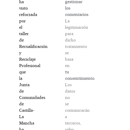
gestionar
ha
los
visto
comentarios
.
reforzada
La
por
legitimación
el
para
taller
dicho
de
tratamiento
Recualificación
se
y
basa
Reciclaje
en
Profesional
tu
que
consentimiento
.
la
Los
Junta
datos
de
no
Comunidades
se
de
comunicarán
Castilla-
a
La
terceros,
Mancha
salvo
ha