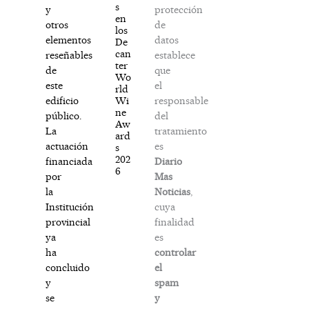
s
protección
y
en
de
otros
los
datos
elementos
De
can
establece
reseñables
ter
que
de
Wo
el
este
rld
responsable
Wi
edificio
ne
del
público.
Aw
tratamiento
La
ard
es
actuación
s
202
Diario
financiada
6
Mas
por
Noticias
,
la
cuya
Institución
finalidad
provincial
es
ya
controlar
ha
el
concluido
spam
y
y
se