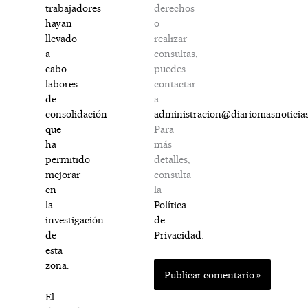
derechos
trabajadores
o
hayan
realizar
llevado
consultas,
a
puedes
cabo
contactar
labores
a
de
administracion@diariomasnoticia
consolidación
Para
que
más
ha
detalles,
permitido
consulta
mejorar
la
en
Política
la
de
investigación
Privacidad
.
de
esta
zona.
El