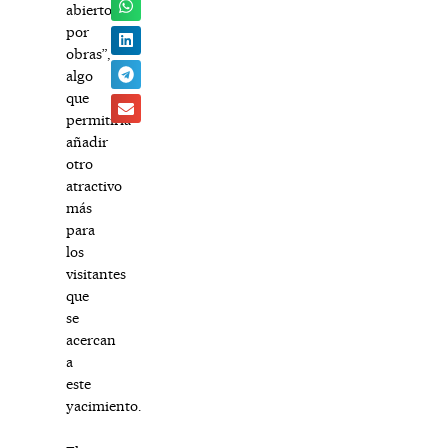
abierto
por
obras”,
algo
que
permitiría
añadir
otro
atractivo
más
para
los
visitantes
que
se
acercan
a
este
yacimiento.