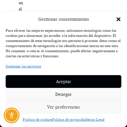
en
el
contexto
Gestionar consentimiento
de
derrumbe
Para ofrecer las mejores experiencias, utilizamos tecnologías como las
materiales
cookies para almacenar y/o acceder a la información del dispositivo. El
de
consentimiento de estas tecnologías nos permitirá procesar datos como el
comportamiento de navegación o las identificaciones únicas en este sitio.
época
No consentir o retirar el consentimiento, puede afectar negativamente a
bajoimperial.
ciertas características y funciones.
Gestionar los servicios
F
I
T
X
Y
a
n
i
-
o
AVISO
c
s
k
t
u
LEGAL
Aceptar
e
t
t
w
t
b
a
o
i
u
o
g
k
t
b
POLÍTICA
Denegar
o
r
t
e
DE
k
a
e
COOKIES
Ver preferencias
-
m
r
f
POLÍTICA DE
Política de cookies
Política de privacidad
Aviso Legal
PRIVACIDAD