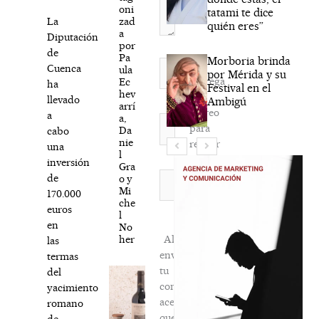
oni
tatami te dice
zad
La
quién eres”
a
Diputación
por
de
Pa
Morboria brinda
Nombre*
Cuenca
ula
por Mérida y su
Agréga
Ec
ha
Festival en el
hev
mi
llevado
Ambigú
arrí
correo
a
a,
Correo
para
Da
cabo
electrónico*
nie
recibir
una
l
la
inversión
Gra
newsletter
Web
de
o y
Mi
habitual
170.000
che
euros
l
en
No
her
Al
las
enviar
termas
tu
del
comentario,
yacimiento
aceptas
romano
que
de