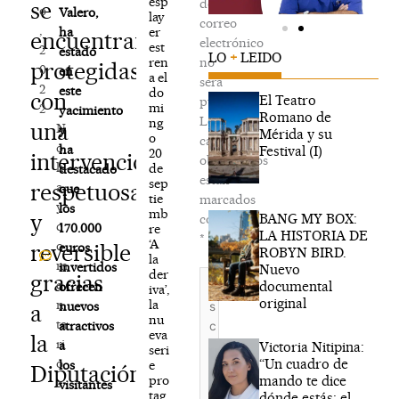
esp
de
se
o
Valero,
lay
correo
,
er
ha
encuentran
electrónico
est
2
estado
LO
+
LEIDO
ren
no
protegidas
0
en
a el
será
2
este
do
con
El Teatro
publicada.
mi
2
yacimiento
Romano de
Los
ng
una
N
y
Mérida y su
o
campos
o
ha
Festival (I)
20
intervención
obligatorios
h
de
destacado
están
sep
respetuosa
a
que
tie
marcados
y
los
mb
y
BANG MY BOX:
con
c
170.000
re
LA HISTORIA DE
*
‘A
o
reversible
euros
ROBYN BIRD.
la
m
invertidos
Nuevo
der
Escribe
gracias
e
documental
ofrecen
iva’,
aquí...
original
la
n
nuevos
a
nu
ta
atractivos
eva
la
ri
a
Victoria Nitipina:
seri
“Un cuadro de
o
e
los
Diputación
mando te dice
pro
s
visitantes
tag
dónde estás; el