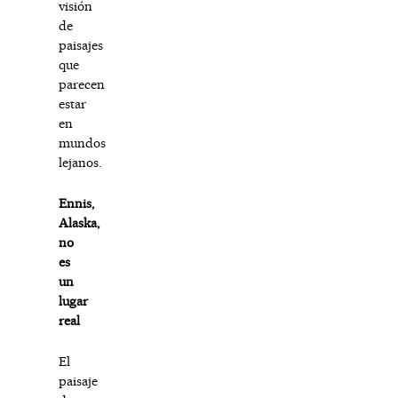
visión
de
paisajes
que
parecen
estar
en
mundos
lejanos.
Ennis,
Alaska,
no
es
un
lugar
real
El
paisaje