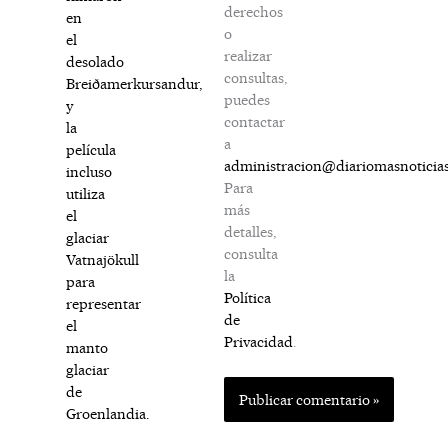
derechos
en
o
el
realizar
desolado
consultas,
Breiðamerkursandur,
puedes
y
contactar
la
a
película
administracion@diariomasnoticia
incluso
Para
utiliza
más
el
detalles,
glaciar
consulta
Vatnajökull
la
para
Política
representar
de
el
Privacidad
.
manto
glaciar
de
Groenlandia.