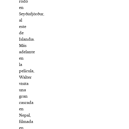
rodó
en
Seyðisfjörður,
al
este
de
Islandia.
Más
adelante
en
la
película,
Walter
visita
una
gran
cascada
en
Nepal,
filmada
en