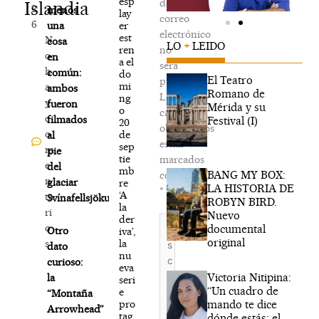
esp
de
Islandia
2
menos
lay
correo
6
er
una
electrónico
est
N
cosa
LO
+
LEIDO
ren
no
o
en
a el
será
h
común:
do
El Teatro
publicada.
mi
a
ambos
Romano de
Los
ng
y
fueron
Mérida y su
o
campos
c
filmados
Festival (I)
20
obligatorios
o
de
al
están
sep
m
pie
tie
marcados
e
del
mb
BANG MY BOX:
con
n
glaciar
re
LA HISTORIA DE
*
‘A
ta
Svínafellsjökull.
ROBYN BIRD.
la
ri
Nuevo
der
Escribe
o
documental
Otro
iva’,
aquí...
original
la
s
dato
nu
curioso:
eva
Victoria Nitipina:
la
seri
“Un cuadro de
e
“Montaña
mando te dice
pro
Arrowhead”
tag
dónde estás; el