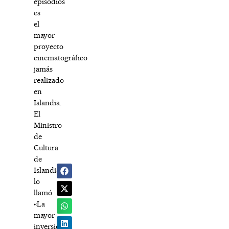
episodios
es
el
mayor
proyecto
cinematográfico
jamás
realizado
en
Islandia.
El
Ministro
de
Cultura
de
Islandia…
lo
llamó
«La
mayor
inversión