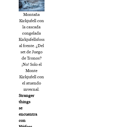
Montaña
Kirkjufell con
la cascada
congelada
Kirkjufellsfoss
al frente. ¿Del
set de Juego
de Tronos?
¡No! Solo el
Monte
Kirkjufell con
el atuendo
invernal.
Stranger
things
se
encuentra
con
Háifoss