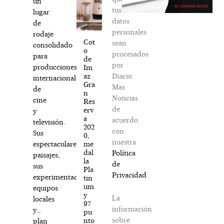
un
tus
lugar
datos
de
personales
rodaje
Cot
sean
consolidado
o
procesados
para
de
por
producciones
Im
Diario
az
internacionales
Gra
Mas
de
n
Noticias
cine
Res
de
erv
y
a
acuerdo
televisión.
202
con
Sus
0,
nuestra
me
espectaculares
dal
Política
paisajes,
la
de
sus
Pla
Privacidad
.
experimentados
tin
um
equipos
y
La
locales
97
información
y…
pu
sobre
nto
plan