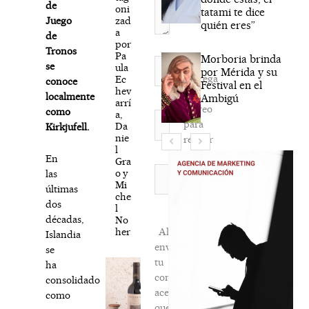
de
oni
tatami te dice
zad
Juego
quién eres”
a
de
por
Tronos
Pa
Morboria brinda
Nombre*
se
ula
por Mérida y su
Agréga
Ec
conoce
Festival en el
hev
mi
localmente
Ambigú
arrí
correo
como
a,
Correo
para
Da
Kirkjufell.
electrónico*
nie
recibir
l
la
En
Gra
newsletter
Web
o y
las
Mi
habitual
últimas
che
dos
l
décadas,
No
her
Al
Islandia
enviar
se
tu
ha
comentario,
consolidado
aceptas
como
que