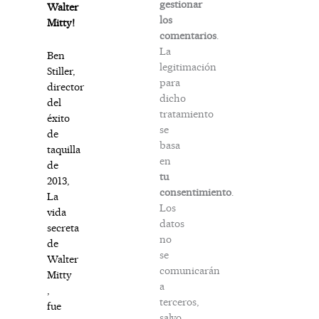
gestionar
Walter
los
Mitty!
comentarios
.
La
Ben
legitimación
Stiller,
para
director
dicho
del
tratamiento
éxito
se
de
basa
taquilla
en
de
tu
2013,
consentimiento
.
La
Los
vida
datos
secreta
no
de
se
Walter
comunicarán
Mitty
a
,
terceros,
fue
salvo