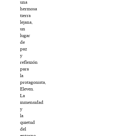
una
hermosa
tierra
lejana,
un
lugar
de
paz
y
reflexión
para
la
protagonista,
Eleven.
La
inmensidad
y
la
quietud
del
entorno