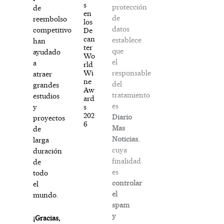
s
protección
de
en
de
reembolso
los
datos
competitivo
De
can
establece
han
ter
que
ayudado
Wo
el
a
rld
responsable
Wi
atraer
ne
del
grandes
Aw
tratamiento
estudios
ard
es
s
y
202
Diario
proyectos
6
Mas
de
Noticias
,
larga
cuya
duración
finalidad
de
es
todo
controlar
el
el
mundo.
spam
y
¡Gracias,