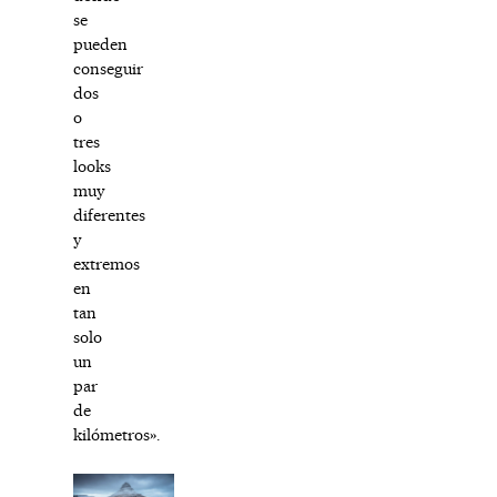
se
pueden
conseguir
dos
o
tres
looks
muy
diferentes
y
extremos
en
tan
solo
un
par
de
kilómetros».