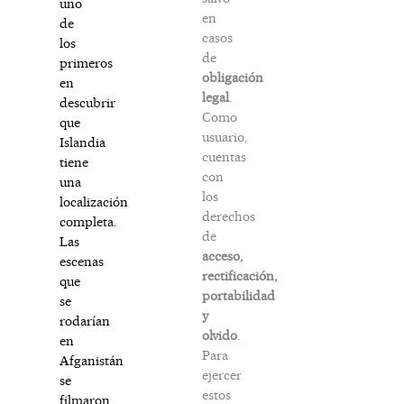
uno
en
de
casos
los
de
primeros
obligación
en
legal
.
descubrir
Como
que
usuario,
Islandia
cuentas
tiene
con
una
los
localización
derechos
completa.
de
Las
acceso,
escenas
rectificación,
que
portabilidad
se
y
rodarían
olvido
.
en
Para
Afganistán
ejercer
se
estos
filmaron