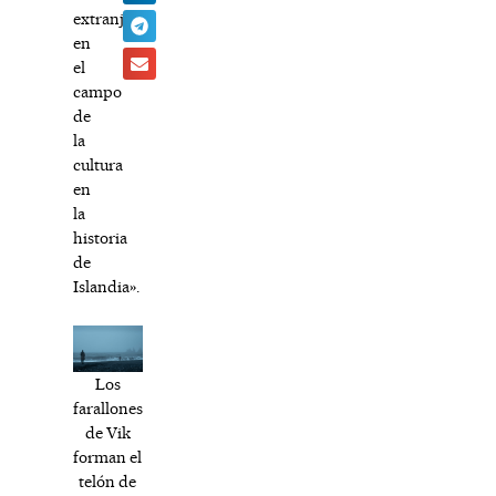
extranjera
en
el
campo
de
la
cultura
en
la
historia
de
Islandia».
Los
farallones
de Vik
forman el
telón de