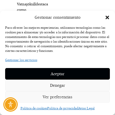
Vatnajökulldestaca
como
una
Gestionar consentimiento
de
las
Para ofrecer las mejores experiencias, utilizamos tecnologías como las
regiones
cookies para almacenar y/o acceder a la información del dispositivo. El
consentimiento de estas tecnologías nos permitirá procesar datos como el
más
comportamiento de navegación o las identificaciones únicas en este sitio.
utilizadas,
No consentir o retirar el consentimiento, puede afectar negativamente a
ofreciendo
ciertas características y funciones.
glaciares,
Gestionar los servicios
terreno
volcánico
y
Aceptar
vastos
espacios
Denegar
abiertos
al
Ver preferencias
alcance
de
Política de cookies
Política de privacidad
Aviso Legal
la