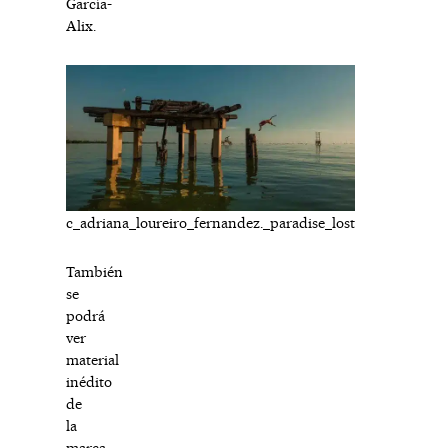
García-
Alix.
c_adriana_loureiro_fernandez._paradise_lost
También
se
podrá
ver
material
inédito
de
la
marca