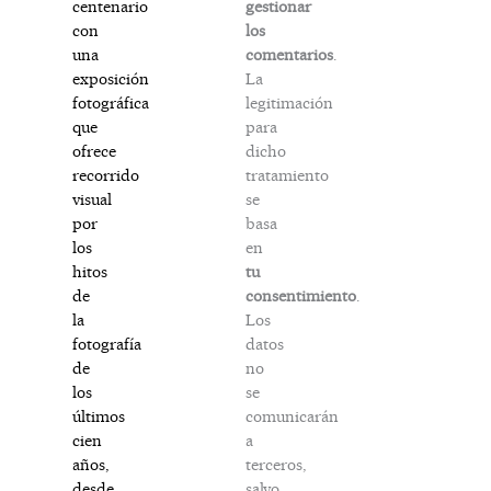
gestionar
centenario
los
con
comentarios
.
una
La
exposición
legitimación
fotográfica
para
que
dicho
ofrece
tratamiento
recorrido
se
visual
basa
por
en
los
tu
hitos
consentimiento
.
de
Los
la
datos
fotografía
no
de
se
los
comunicarán
últimos
a
cien
terceros,
años,
salvo
desde