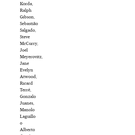
Korda,
Ralph
Gibson,
Sebastião
Salgado,
Steve
McCurry,
Joel
Meyerovitz,
Jane
Evelyn
Atwood,
Ricard
Terré,
Gonzalo
Juanes,
Manolo
Laguillo
o
Alberto