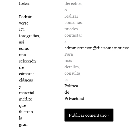
derechos
Leica.
o
realizar
Podrán
consultas,
verse
puedes
174
contactar
fotografías,
a
así
administracion@diariomasnoticia
como
Para
una
más
selección
detalles,
de
consulta
cámaras
la
clásicas
Política
y
de
material
Privacidad
.
inédito
que
ilustran
la
gran