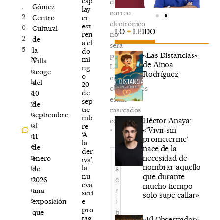
esp
de
,
Gómez
lay
correo
2
er
Centro
electrónico
est
0
Cultural
LO
+
LEIDO
ren
no
2
de
a el
será
5
la
do
«Las Distancias»
publicada.
mi
N
Villa
de Ainoa
Los
ng
o
acoge
Rodríguez
o
campos
h
del
20
obligatorios
a
de
10
están
sep
y
de
tie
marcados
c
septiembre
mb
Héctor Anaya:
con
o
al
re
«‘Vivir sin
*
‘A
m
11
prometerme’
la
e
de
nace de la
der
Escribe
n
necesidad de
enero
iva’,
aquí...
nombrar aquello
la
ta
de
que durante
nu
ri
2026
eva
mucho tiempo
o
una
seri
solo supe callar»
s
e
exposición
pro
que
tag
«El Observador»