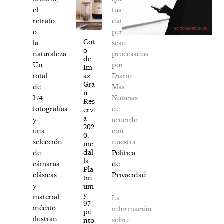
tus
el
datos
retrato
personales
o
Cot
sean
la
o
procesados
naturaleza.
de
por
Un
Im
Diario
az
total
Gra
Mas
de
n
Noticias
174
Res
de
fotografías
erv
a
acuerdo
y
202
con
una
0,
nuestra
selección
me
dal
Política
de
la
de
cámaras
Pla
Privacidad
.
clásicas
tin
y
um
y
material
La
97
inédito
información
pu
ilustran
sobre
nto