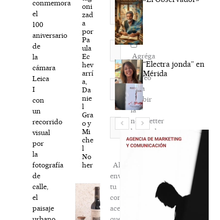
conmemora
oni
el
zad
a
100
por
aniversario
Pa
Nombre*
de
ula
Agréga
Ec
la
“Electra jonda” en
hev
mi
cámara
arrí
Mérida
correo
Leica
a,
Correo
para
I
Da
electrónico*
nie
recibir
con
l
la
un
Gra
newsletter
Web
recorrido
o y
Mi
habitual
visual
che
por
l
la
No
her
Al
fotografía
enviar
de
tu
calle,
comentario,
el
aceptas
paisaje
que
urbano,