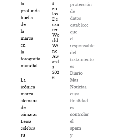
s
la
protección
en
profunda
de
los
huella
datos
De
can
de
establece
ter
la
que
Wo
marca
el
rld
en
responsable
Wi
ne
la
del
Aw
fotografía
tratamiento
ard
mundial.
es
s
202
Diario
6
Mas
La
Noticias
,
icónica
cuya
marca
finalidad
alemana
es
de
controlar
cámaras
el
Leica
spam
celebra
y
su