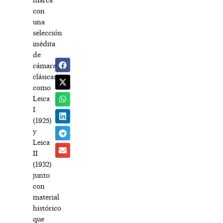
con
una
selección
inédita
de
cámaras
clásicas
como
Leica
I
(1925)
y
Leica
II
(1932)
junto
con
material
histórico
que