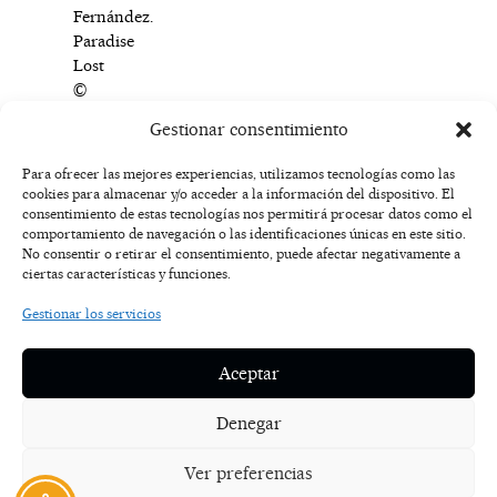
Fernández.
Paradise
Lost
©
Gonzalo
Gestionar consentimiento
Juanes
Para ofrecer las mejores experiencias, utilizamos tecnologías como las
cookies para almacenar y/o acceder a la información del dispositivo. El
F
I
T
X
Y
consentimiento de estas tecnologías nos permitirá procesar datos como el
a
n
i
-
o
AVISO
comportamiento de navegación o las identificaciones únicas en este sitio.
c
s
k
t
u
LEGAL
No consentir o retirar el consentimiento, puede afectar negativamente a
e
t
t
w
t
ciertas características y funciones.
b
a
o
i
u
o
g
k
t
b
POLÍTICA
Gestionar los servicios
o
r
t
e
DE
k
a
e
COOKIES
-
m
r
Aceptar
f
POLÍTICA DE
PRIVACIDAD
Denegar
NOSOTROS
Ver preferencias