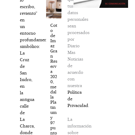
tus
escribo,
datos
reviento”
personales
en
Cot
sean
un
o
procesados
entorno
de
por
profundamente
Im
Diario
az
simbólico:
Gra
Mas
La
n
Noticias
Cruz
Res
de
erv
de
a
acuerdo
San
202
con
Isidro,
0,
nuestra
en
me
dal
Política
la
la
de
antigua
Pla
Privacidad
.
calle
tin
um
de
y
La
La
97
información
Charca,
pu
sobre
donde
nto