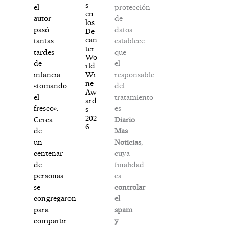
s
protección
el
en
de
autor
los
datos
pasó
De
can
establece
tantas
ter
que
tardes
Wo
el
de
rld
responsable
Wi
infancia
ne
del
«tomando
Aw
tratamiento
el
ard
es
fresco».
s
202
Diario
Cerca
6
Mas
de
Noticias
,
un
cuya
centenar
finalidad
de
es
personas
controlar
se
el
congregaron
spam
para
y
compartir