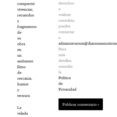
derechos
compartió
o
vivencias,
realizar
recuerdos
consultas,
y
puedes
fragmentos
contactar
de
a
su
administracion@diariomasnoticia
obra
Para
en
más
un
detalles,
ambiente
consulta
lleno
la
de
Política
cercanía,
de
humor
Privacidad
.
y
ternura.
La
velada