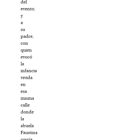
del
evento;
y
a
su
padre,
con
quien
evocó
la
infancia
vivida
en
esa
misma
calle
donde
la
abuela
Faustina
corría