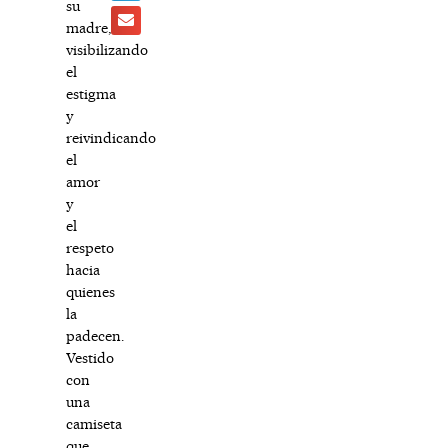
su
madre,
visibilizando
el
estigma
y
reivindicando
el
amor
y
el
respeto
hacia
quienes
la
padecen.
Vestido
con
una
camiseta
que