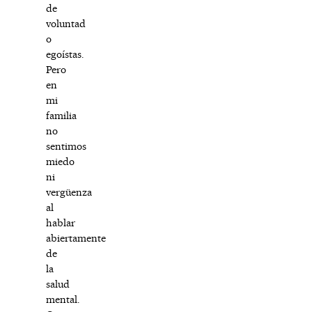
de
voluntad
o
egoístas.
Pero
en
mi
familia
no
sentimos
miedo
ni
vergüenza
al
hablar
abiertamente
de
la
salud
mental.