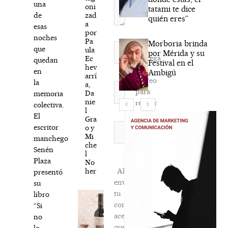
una
oni
tatami te dice
zad
de
quién eres”
a
esas
por
noches
Pa
Morboria brinda
Nombre*
que
ula
por Mérida y su
Agréga
Ec
quedan
Festival en el
hev
mi
en
Ambigú
arrí
correo
la
a,
Correo
para
Da
memoria
electrónico*
nie
recibir
colectiva.
l
la
El
Gra
newsletter
Web
escritor
o y
Mi
habitual
manchego
che
Senén
l
Plaza
No
her
Al
presentó
enviar
su
tu
libro
comentario,
“Si
aceptas
no
que
lo