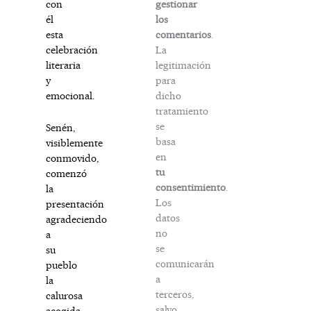
gestionar
con
los
él
comentarios
.
esta
La
celebración
legitimación
literaria
para
y
dicho
emocional.
tratamiento
se
Senén,
basa
visiblemente
en
conmovido,
tu
comenzó
consentimiento
.
la
Los
presentación
datos
agradeciendo
no
a
se
su
comunicarán
pueblo
a
la
terceros,
calurosa
salvo
acogida.