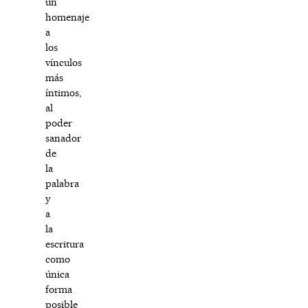
un
homenaje
a
los
vínculos
más
íntimos,
al
poder
sanador
de
la
palabra
y
a
la
escritura
como
única
forma
posible