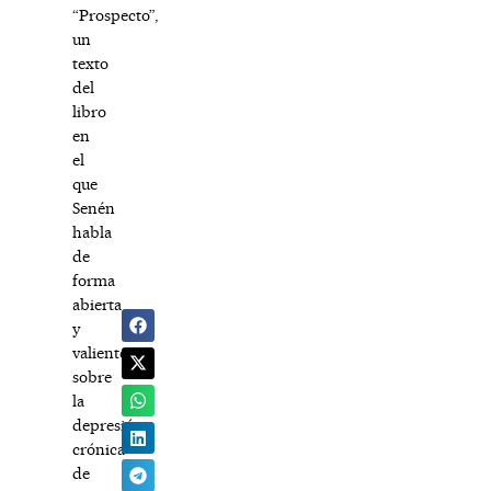
“Prospecto”,
un
texto
del
libro
en
el
que
Senén
habla
de
forma
abierta
y
valiente
sobre
la
depresión
crónica
de