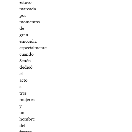
estuvo
marcada
por
momentos
de
gran
emoción,
especialmente
cuando
Senén
dedicó
el
acto
a
tres
mujeres
y
un
hombre
del
futuro: