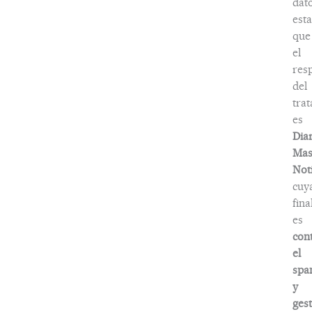
dat
esta
que
el
res
del
tra
es
Dia
Ma
Noti
cuy
fina
es
con
el
spa
y
ges