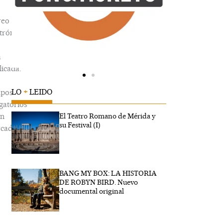
reo
trónico
á
icada.
LO
+
LEIDO
pos
gatorios
án
El Teatro Romano de Mérida y
su Festival (I)
cados
BANG MY BOX: LA HISTORIA
ribe
DE ROBYN BIRD. Nuevo
...
documental original