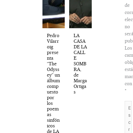
de
cor
elec
no
ser
Pedro
LA
publ
Vilarr
CASA
oig
DE LA
Los
prese
CALL
cam
nta
E
obli
“The
SOMB
Odyss
RA,
est
ey” un
de
mar
álbum
Marga
con
comp
Ortiga
*
uesto
s
por
los
Esc
poem
aquí
as
sinfón
icos
de LA