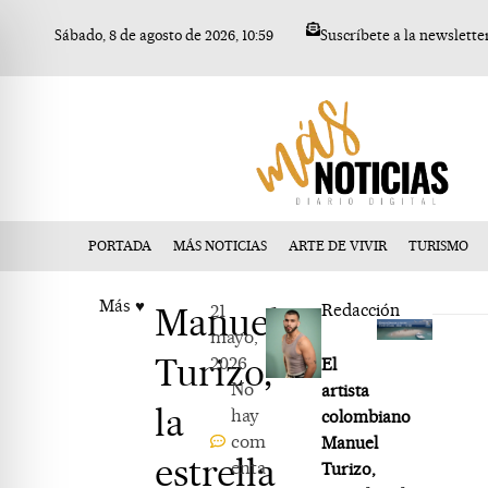
Ir
Sábado, 8 de agosto de 2026, 10:59
Suscríbete a la newslette
al
contenido
PORTADA
MÁS NOTICIAS
ARTE DE VIVIR
TURISMO
Más ♥
Manuel
21
Redacción
mayo,
Turizo,
2026
El
No
artista
la
hay
colombiano
com
Manuel
estrella
enta
Turizo,