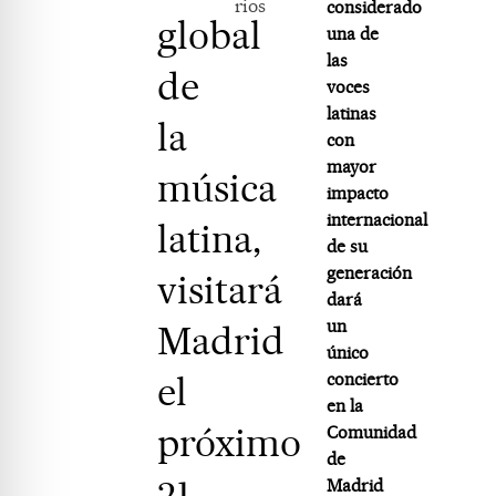
rios
considerado
global
una de
las
de
voces
latinas
la
con
mayor
música
impacto
internacional
latina,
de su
generación
visitará
dará
un
Madrid
único
el
concierto
en la
próximo
Comunidad
de
21
Madrid