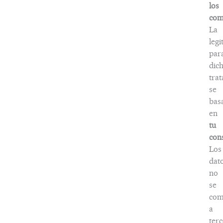
los
com
La
legi
par
dic
tra
se
bas
en
tu
con
Los
dat
no
se
com
a
terc