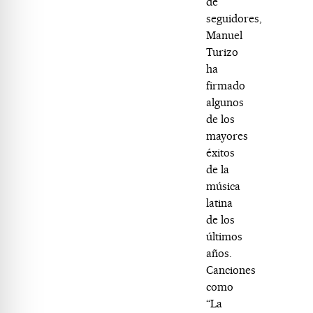
de
seguidores,
Manuel
Turizo
ha
firmado
algunos
de los
mayores
éxitos
de la
música
latina
de los
últimos
años.
Canciones
como
“La