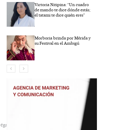
Victoria Nitipina: “Un cuadro
de mando te dice dónde estás;
el tatami te dice quién eres”
Morboria brinda por Mérida y
su Festival en el Ambigú
bre*
reo
trónico*
b
éga