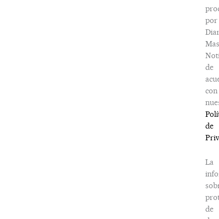
pro
por
Dia
Ma
Noti
de
acu
con
nue
Polí
de
Pri
La
inf
sob
pro
de