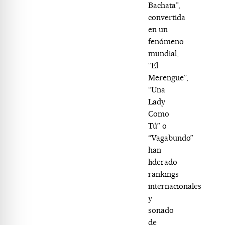
Bachata”,
convertida
en un
fenómeno
mundial,
“El
Merengue”,
“Una
Lady
Como
Tú” o
“Vagabundo”
han
liderado
rankings
internacionales
y
sonado
de