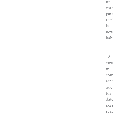
mi
cor
par
reci
la
new
habi
Al
env
tu
com
ace
que
tus
dat
per
sea