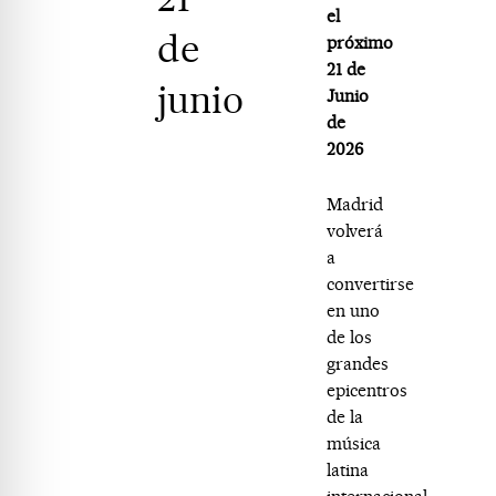
el
de
próximo
21 de
junio
Junio
de
2026
Madrid
volverá
a
convertirse
en uno
de los
grandes
epicentros
de la
música
latina