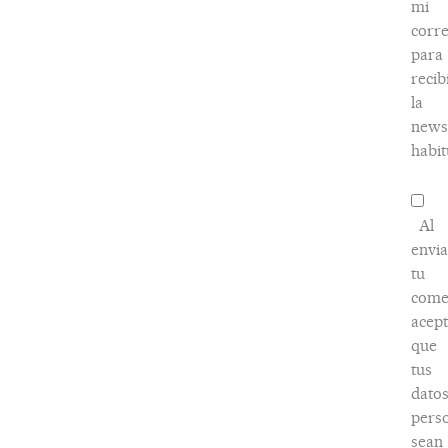
mi
corr
para
recib
la
news
habit
Al
envia
tu
come
acep
que
tus
dato
pers
sean