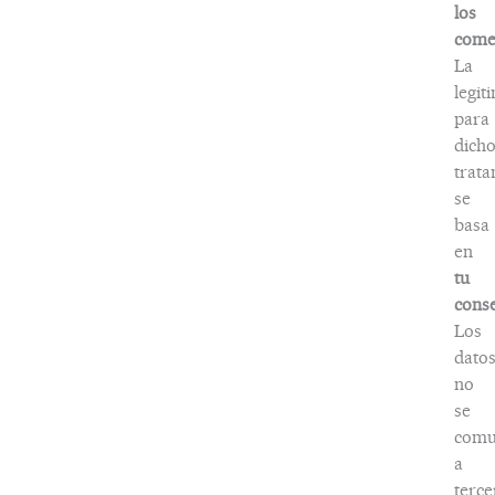
los
come
La
legit
para
dich
trat
se
basa
en
tu
cons
Los
dato
no
se
comu
a
terce