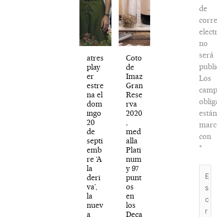
de
corr
elect
no
será
atres
Coto
publi
play
de
er
Imaz
Los
estre
Gran
camp
na el
Rese
oblig
dom
rva
ingo
2020
está
20
,
marc
de
med
con
septi
alla
*
emb
Plati
re ‘A
num
la
y 97
Escri
deri
punt
aquí..
va’,
os
la
en
nuev
los
a
Deca