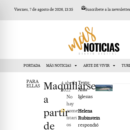
Ir
Viernes, 7 de agosto de 2026, 13:35
Suscríbete a la newslette
al
contenido
PORTADA
MÁS NOTICIAS
ARTE DE VIVIR
TUR
PARA
Maquillarse
4 abril,
Texto:
ELLAS
2022
Ania
a
No
Iglesias
hay
partir
come
Helena
ntari
Rubinstein
de
os
respondió