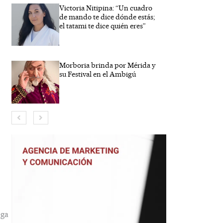
Victoria Nitipina: “Un cuadro
de mando te dice dónde estás;
el tatami te dice quién eres”
Morboria brinda por Mérida y
su Festival en el Ambigú
re*
eo
rónico*
ga