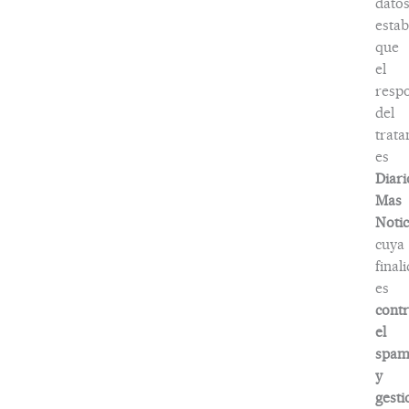
dato
estab
que
el
resp
del
trat
es
Diari
Mas
Notic
cuya
final
es
contr
el
spa
y
gesti