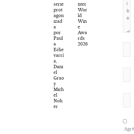
serie
nter
prot
Wor
agon
ld
izad
Win
a
e
por
Awa
Paul
rds
a
2026
Nomb
Eche
varrí
a,
Dani
Corr
el
Grao
elect
y
Mich
el
Web
Noh
er
Agré