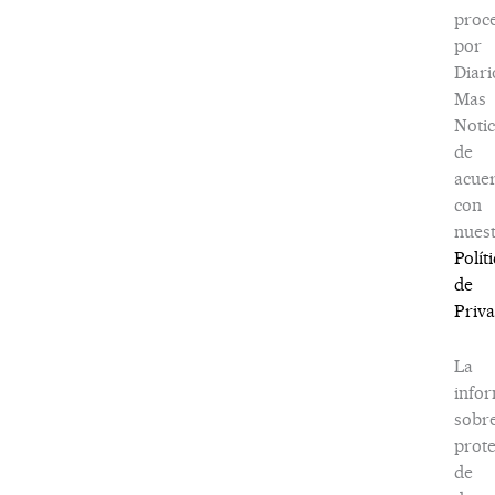
proc
por
Diari
Mas
Notic
de
acue
con
nues
Polít
de
Priv
La
info
sobr
prot
de