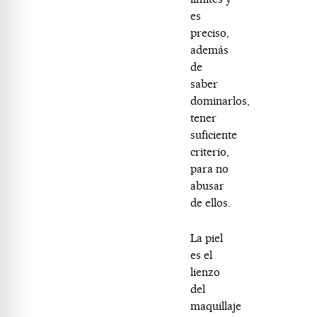
es
preciso,
además
de
saber
dominarlos,
tener
suficiente
criterio,
para no
abusar
de ellos.
La piel
es el
lienzo
del
maquillaje