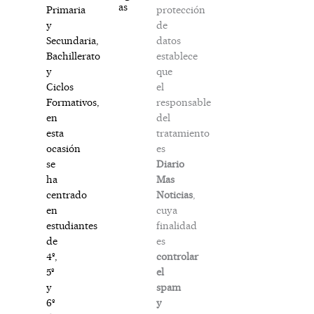
as
protección
Primaria
de
y
datos
Secundaria,
establece
Bachillerato
que
y
el
Ciclos
responsable
Formativos,
del
en
tratamiento
esta
es
ocasión
Diario
se
Mas
ha
Noticias
,
centrado
cuya
en
finalidad
estudiantes
es
de
controlar
4º,
el
5º
spam
y
y
6º