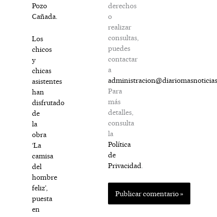
derechos
Pozo
o
Cañada.
realizar
consultas,
Los
puedes
chicos
contactar
y
a
chicas
administracion@diariomasnoticia
asistentes
Para
han
más
disfrutado
detalles,
de
consulta
la
la
obra
Política
‘La
de
camisa
Privacidad
.
del
hombre
feliz’,
puesta
en