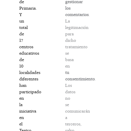
gestionar
de
los
Primaria.
comentarios
.
Y
La
un
legitimación
total
para
de
dicho
17
tratamiento
centros
se
educativos
basa
de
en
10
tu
localidades
consentimiento
.
diferentes
Los
han
datos
participado
no
en
se
la
comunicarán
iniciativa
a
en
terceros,
el
salvo
Teatro