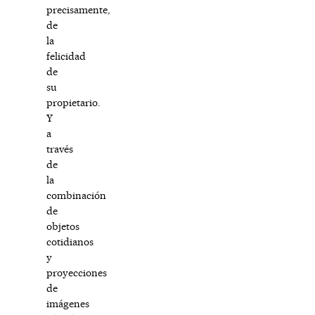
precisamente,
de
la
felicidad
de
su
propietario.
Y
a
través
de
la
combinación
de
objetos
cotidianos
y
proyecciones
de
imágenes