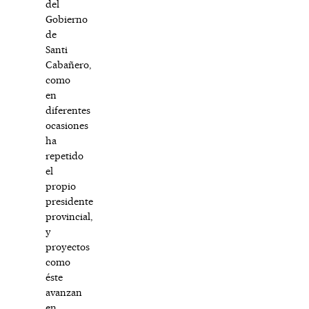
del
Gobierno
de
Santi
Cabañero,
como
en
diferentes
ocasiones
ha
repetido
el
propio
presidente
provincial,
y
proyectos
como
éste
avanzan
en