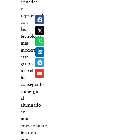
editadas
y
reproducidas
con
las
tecnologías
más
modernas,
este
grupo
teatral
ha
conseguido
sumergir
al
alumnado
en
una
emocionante
historia
que