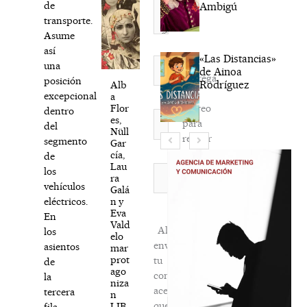
de
Ambigú
transporte.
Asume
así
«Las Distancias»
Nombre*
una
de Ainoa
Agréga
posición
Rodríguez
Alb
mi
excepcional
a
correo
Flor
dentro
Correo
es,
para
del
electrónico*
Nüll
recibir
segmento
Gar
la
cía,
de
Lau
newsletter
Web
los
ra
habitual
vehículos
Galá
n y
eléctricos.
Eva
En
Vald
Al
los
elo
enviar
asientos
mar
prot
tu
de
ago
comentario,
la
niza
aceptas
tercera
n
que
LIB
fila