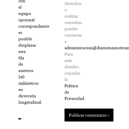
con
derechos
el
o
equipo
realizar
opcional
consultas,
correspondiente
puedes
es
contactar
posible
a
desplazar
administracion@diariomasnoticia
esta
Para
fila
más
de
detalles,
asientos
consulta
140
la
milímetros
Política
en
de
dirección
Privacidad
.
longitudinal.