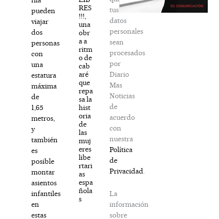
RES
tus
pueden
!!!,
datos
viajar
una
personales
dos
obr
a a
sean
personas
ritm
procesados
con
o de
por
una
cab
Diario
aré
estatura
que
Mas
máxima
repa
Noticias
de
sa la
de
hist
1,65
oria
acuerdo
metros,
de
con
y
las
nuestra
también
muj
eres
Política
es
libe
de
posible
rtari
Privacidad
.
montar
as
espa
asientos
ñola
La
infantiles
s
información
en
sobre
estas