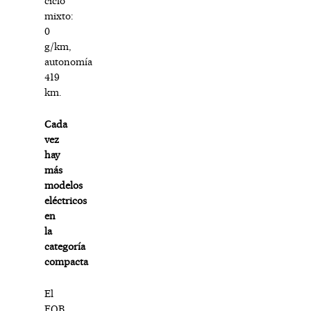
ciclo
mixto:
0
g/km,
autonomía
419
km.
Cada
vez
hay
más
modelos
eléctricos
en
la
categoría
compacta
El
EQB