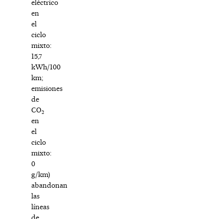
eléctrico
en
el
ciclo
mixto:
15,7
kWh/100
km;
emisiones
de
CO
2
en
el
ciclo
mixto:
0
g/km)
abandonan
las
líneas
de