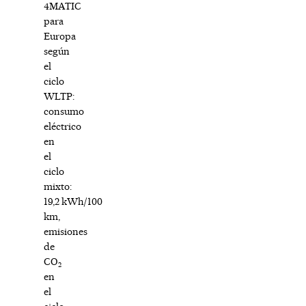
4MATIC
para
Europa
según
el
ciclo
WLTP:
consumo
eléctrico
en
el
ciclo
mixto:
19,2 kWh/100
km,
emisiones
de
CO
2
en
el