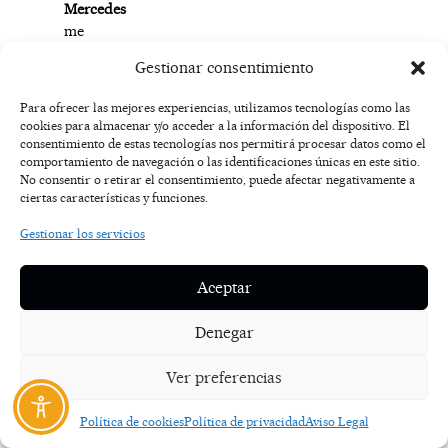
Mercedes
me
Charge
Gestionar consentimiento
se
restituye
Para ofrecer las mejores experiencias, utilizamos tecnologías como las
a
cookies para almacenar y/o acceder a la información del dispositivo. El
la
consentimiento de estas tecnologías nos permitirá procesar datos como el
comportamiento de navegación o las identificaciones únicas en este sitio.
red
No consentir o retirar el consentimiento, puede afectar negativamente a
utilizando
ciertas características y funciones.
corriente
eléctrica
Gestionar los servicios
generada
a
Aceptar
partir
de
Denegar
fuentes
renovables.
Ver preferencias
Los
clientes
Política de cookies
Política de privacidad
Aviso Legal
pueden