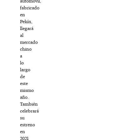
automóvil,
fabricado
en
Pekín,
llegará
al
mercado
chino
a
lo
largo
de
este
mismo
año.
También
celebrará
su
estreno
en
2021