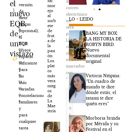
sal
de
el
2
versión
mor
correo
1
ejo
de
nuevo
electrónico
al
N
siete
LO
+
LEIDO
sorb
no
EQB,
o
plazas
ete
será
h
de
(opcional),
de
BANG MY BOX:
publicada.
frut
a
el
LA HISTORIA DE
Los
a de
un
y
EQB
ROBYN BIRD.
la
campos
c
Nuevo
ofrece
pasi
vistazo
obligatorios
documental
o
ón:
espacio
están
Los
original
m
suficiente
plat
marcados
e
para
os
con
n
Victoria Nitipina:
más
las
*
vera
“Un cuadro de
ta
más
nieg
mando te dice
ri
variadas
os
Escribe
dónde estás; el
o
constelaciones
de
aquí...
tatami te dice
La
s
familiares
quién eres”
Mae
y
stría
para
Morboria brinda
cualquier
por Mérida y su
tarea
Festival en el