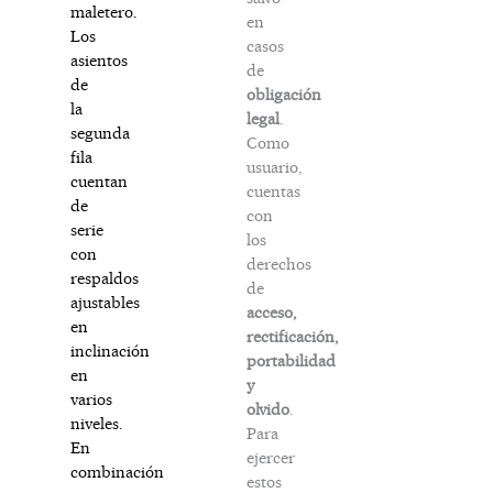
maletero.
en
Los
casos
asientos
de
de
obligación
la
legal
.
segunda
Como
fila
usuario,
cuentan
cuentas
de
con
serie
los
con
derechos
respaldos
de
ajustables
acceso,
en
rectificación,
inclinación
portabilidad
en
y
varios
olvido
.
niveles.
Para
En
ejercer
combinación
estos