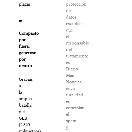
protección
plazas.
de
datos
establece
que
Compacto
el
por
responsable
fuera,
del
generoso
tratamiento
por
es
dentro
Diario
Mas
Gracias
Noticias
,
a
cuya
la
finalidad
amplia
es
batalla
controlar
del
el
GLB
spam
(2.829
y
milímetros),