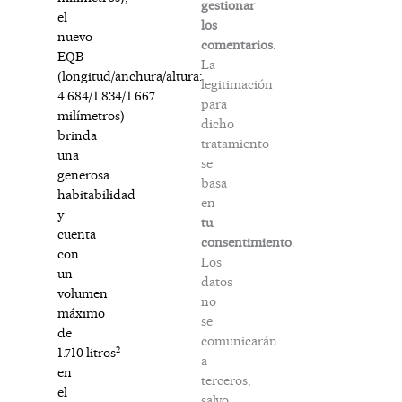
gestionar
el
los
nuevo
comentarios
.
EQB
La
(longitud/anchura/altura:
legitimación
4.684/1.834/1.667
para
milímetros)
dicho
brinda
tratamiento
una
se
generosa
basa
habitabilidad
en
y
tu
cuenta
consentimiento
.
con
Los
un
datos
volumen
no
máximo
se
de
comunicarán
2
1.710 litros
a
en
terceros,
el
salvo