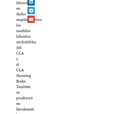
fabrican
en
dicho
emplazamiento
los
modelos
híbridos
enchufables
del
CLA
y
el
CLA
Shooting
Brake.
También
se
producirá
en
Kecskemét