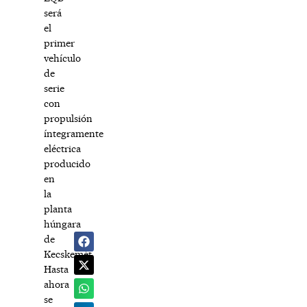
será
el
primer
vehículo
de
serie
con
propulsión
íntegramente
eléctrica
producido
en
la
planta
húngara
de
Kecskemét.
Hasta
ahora
se