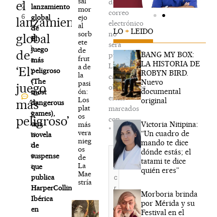
sal
de
el
2
lanzamiento
mor
correo
6
ejo
global
lanzamiento
electrónico
al
N
de
LO
+
LEIDO
sorb
no
global
o
El
ete
será
h
juego
de
de
BANG MY BOX:
publicada.
frut
a
más
LA HISTORIA DE
Los
a de
‘El
y
peligroso
ROBYN BIRD.
la
campos
c
(The
Nuevo
pasi
juego
obligatorios
documental
o
ón:
most
están
Los
original
más
m
dangerous
plat
marcados
e
games),
os
peligroso’
con
n
Victoria Nitipina:
una
más
*
vera
“Un cuadro de
ta
novela
nieg
mando te dice
ri
de
os
Escribe
dónde estás; el
o
suspense
de
aquí...
tatami te dice
La
s
que
quién eres”
Mae
publica
stría
HarperCollins
Morboria brinda
Ibérica
por Mérida y su
en
Festival en el