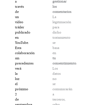
gestionar
a
los
través
comentarios
.
de
La
un
legitimación
vídeo
para
tráiler
dicho
publicado
tratamiento
en
se
YouTube.
basa
Esta
en
colaboración
tu
sin
consentimiento
.
precedentes
Los
verá
datos
la
no
luz
se
el
comunicarán
próximo
a
2
terceros,
de
salvo
septiembre