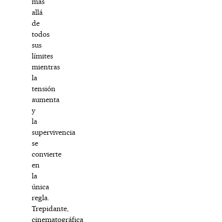
más
allá
de
todos
sus
límites
mientras
la
tensión
aumenta
y
la
supervivencia
se
convierte
en
la
única
regla.
Trepidante,
cinematográfica