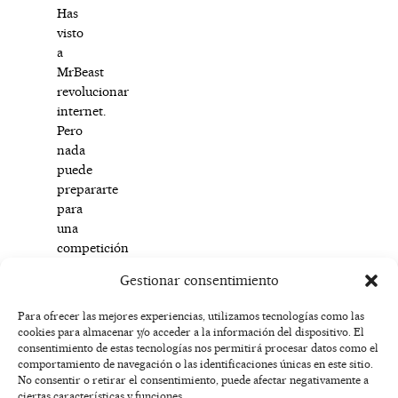
Has
visto
a
MrBeast
revolucionar
internet.
Pero
nada
puede
prepararte
para
una
competición
tan
Gestionar consentimiento
salvaje.
Para ofrecer las mejores experiencias, utilizamos tecnologías como las
cookies para almacenar y/o acceder a la información del dispositivo. El
F
I
T
X
Y
consentimiento de estas tecnologías nos permitirá procesar datos como el
a
n
i
-
o
AVISO
comportamiento de navegación o las identificaciones únicas en este sitio.
c
s
k
t
u
LEGAL
No consentir o retirar el consentimiento, puede afectar negativamente a
e
t
t
w
t
ciertas características y funciones.