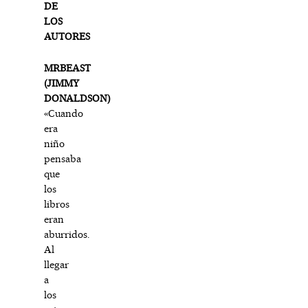
DE
LOS
AUTORES
MRBEAST
(JIMMY
DONALDSON)
«Cuando
era
niño
pensaba
que
los
libros
eran
aburridos.
Al
llegar
a
los