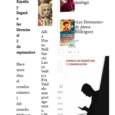
España
Ambigú
y
llegará
a
«Las Distancias»
Nombre*
las
de Ainoa
Agréga
librerías
Rodríguez
Alb
mi
el
a
correo
Flor
2
Correo
es,
para
de
electrónico*
Nüll
recibir
septiembre
Gar
la
cía,
Lau
newsletter
Web
Hace
ra
habitual
unos
Galá
n y
días,
Eva
el
Vald
Al
creador
elo
enviar
número
mar
prot
tu
1
ago
comentario,
del
niza
aceptas
mundo,
n
que
LIB
MrBeast