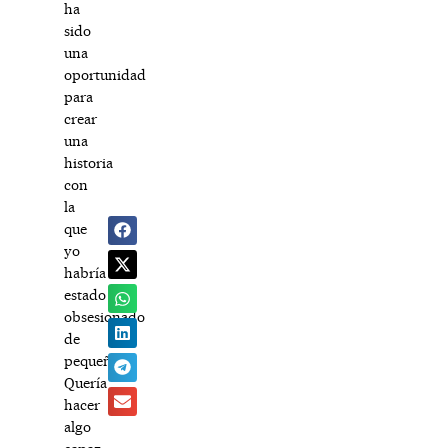
ha
sido
una
oportunidad
para
crear
una
historia
con
la
que
yo
habría
estado
obsesionado
de
pequeño.
Quería
hacer
algo