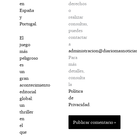
derechos
en
o
España
realizar
y
consultas,
Portugal.
puedes
contactar
El
a
juego
administracion@diariomasnoticia
más
Para
peligroso
más
es
detalles,
un
consulta
gran
la
acontecimiento
Política
editorial
de
global:
Privacidad
.
un
thriller
en
el
que