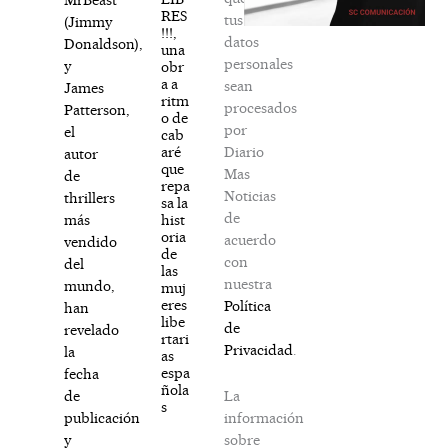
RES
tus
(Jimmy
!!!,
datos
Donaldson),
una
personales
y
obr
a a
sean
James
ritm
procesados
Patterson,
o de
por
el
cab
Diario
aré
autor
que
Mas
de
repa
Noticias
thrillers
sa la
de
hist
más
oria
acuerdo
vendido
de
con
del
las
nuestra
mundo,
muj
eres
Política
han
libe
de
revelado
rtari
Privacidad
.
la
as
espa
fecha
ñola
La
de
s
información
publicación
sobre
y