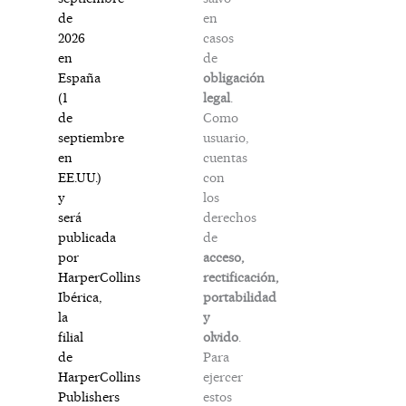
en
de
casos
2026
de
en
obligación
España
legal
.
(1
Como
de
usuario,
septiembre
cuentas
en
con
EE.UU.)
los
y
derechos
será
de
publicada
acceso,
por
rectificación,
HarperCollins
portabilidad
Ibérica,
y
la
olvido
.
filial
Para
de
ejercer
HarperCollins
estos
Publishers