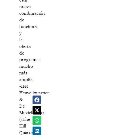
nueva
combinación
de
funciones
y
la
oferta
de
programas
mucho
más
amplia,
«Het
Heuvelkwartier
&
De
Muziekberg»
(«The
Hill
Quarter