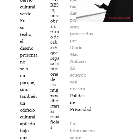
RES
tus
cultural
!!!,
datos
verde.
una
personales
En
obr
a a
sean
su
ritm
procesados
techo,
o de
por
el
cab
Diario
aré
diseño
que
Mas
presenta
repa
Noticias
no
sa la
de
hist
solo
oria
acuerdo
un
de
con
parque,
las
nuestra
sino
muj
eres
Política
también
libe
de
un
rtari
Privacidad
.
edificio
as
espa
cultural
ñola
La
apilado
s
información
bajo
sobre
una