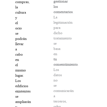
gestionar
compras,
los
la
comentarios
.
cultura
La
y
legitimación
el
para
ocio
dicho
se
tratamiento
podrán
se
llevar
basa
a
en
cabo
tu
en
consentimiento
.
el
Los
mismo
datos
lugar.
no
Los
se
edificios
comunicarán
existentes
a
se
terceros,
ampliarán
salvo
y