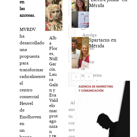
en
Mérida
las
azoteas.
Nombre*
MVRDV
Agréga
ha
Alb
Spartacus en
mi
desarrollado
a
Mérida
correo
Flor
una
Correo
es,
para
propuesta
electrónico*
Nüll
recibir
para
Gar
la
cía,
transformar
Lau
newsletter
Web
radicalmente
ra
habitual
el
Galá
n y
centro
Eva
comercial
Vald
Al
Heuvel
elo
enviar
de
mar
prot
tu
Eindhoven
ago
comentario,
en
niza
aceptas
un
n
que
LIB
barrio