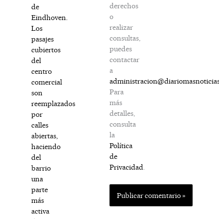
derechos
de
o
Eindhoven.
realizar
Los
consultas,
pasajes
puedes
cubiertos
contactar
del
a
centro
administracion@diariomasnoticia
comercial
Para
son
más
reemplazados
detalles,
por
consulta
calles
la
abiertas,
Política
haciendo
de
del
Privacidad
.
barrio
una
parte
más
activa