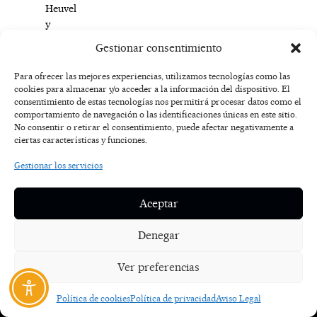
Heuvel
y
el
Gestionar consentimiento
Muziekgebouw.
Para ofrecer las mejores experiencias, utilizamos tecnologías como las
cookies para almacenar y/o acceder a la información del dispositivo. El
F
I
T
X
Y
consentimiento de estas tecnologías nos permitirá procesar datos como el
a
n
i
-
o
AVISO
comportamiento de navegación o las identificaciones únicas en este sitio.
c
s
k
t
u
LEGAL
No consentir o retirar el consentimiento, puede afectar negativamente a
e
t
t
w
t
ciertas características y funciones.
b
a
o
i
u
o
g
k
t
b
POLÍTICA
Gestionar los servicios
o
r
t
e
DE
k
a
e
COOKIES
-
m
r
Aceptar
f
POLÍTICA DE
PRIVACIDAD
Denegar
NOSOTROS
Ver preferencias
CONTACTO
Política de cookies
Política de privacidad
Aviso Legal