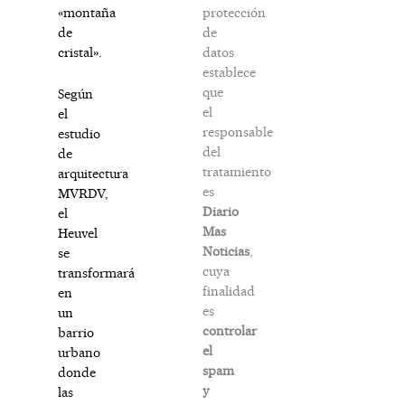
protección
«montaña
de
de
datos
cristal».
establece
que
Según
el
el
responsable
estudio
del
de
tratamiento
arquitectura
es
MVRDV,
Diario
el
Mas
Heuvel
Noticias
,
se
cuya
transformará
finalidad
en
es
un
controlar
barrio
el
urbano
spam
donde
y
las