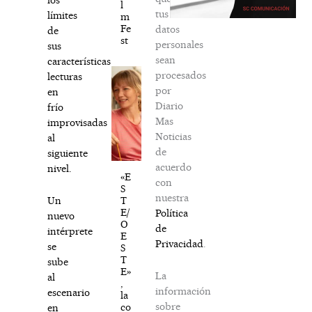
l
tus
límites
m
Fe
datos
de
st
personales
sus
sean
características
procesados
lecturas
por
en
Diario
frío
Mas
improvisadas
Noticias
al
de
siguiente
acuerdo
nivel.
«E
con
S
nuestra
T
Un
E/
Política
nuevo
O
de
intérprete
E
Privacidad
.
se
S
T
sube
E»
La
al
,
información
escenario
la
sobre
co
en