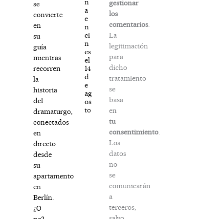
n
gestionar
se
a
los
convierte
e
comentarios
.
en
n
La
ci
su
n
legitimación
guía
es
para
mientras
el
dicho
14
recorren
d
tratamiento
la
e
se
historia
ag
basa
del
os
to
en
dramaturgo,
tu
conectados
consentimiento
.
en
Los
directo
datos
desde
no
su
se
apartamento
comunicarán
en
a
Berlín.
terceros,
¿O
salvo
no?