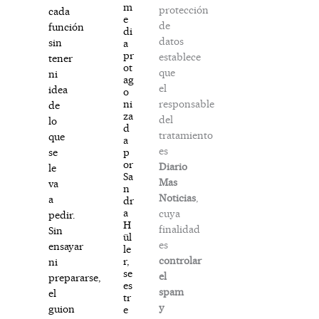
m
protección
cada
e
de
función
di
datos
sin
a
pr
establece
tener
ot
que
ni
ag
el
idea
o
responsable
ni
de
za
del
lo
d
tratamiento
que
a
es
p
se
or
Diario
le
Sa
Mas
va
n
Noticias
,
a
dr
a
cuya
pedir.
H
finalidad
Sin
ül
es
ensayar
le
controlar
r,
ni
se
el
prepararse,
es
spam
el
tr
y
guion
e