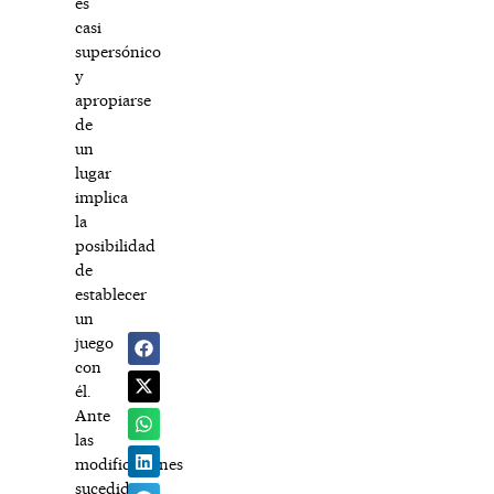
es
casi
supersónico
y
apropiarse
de
un
lugar
implica
la
posibilidad
de
establecer
un
juego
con
él.
Ante
las
modificaciones
sucedidas