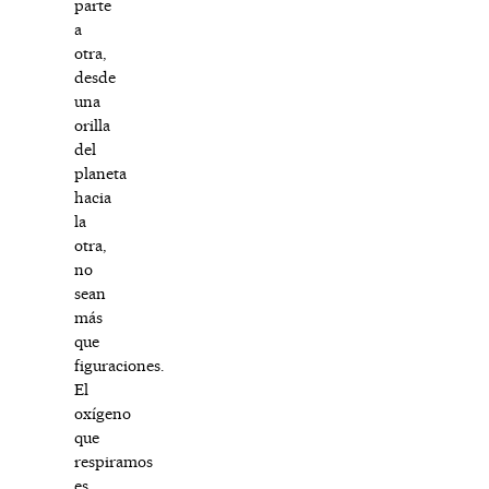
parte
a
otra,
desde
una
orilla
del
planeta
hacia
la
otra,
no
sean
más
que
figuraciones.
El
oxígeno
que
respiramos
es