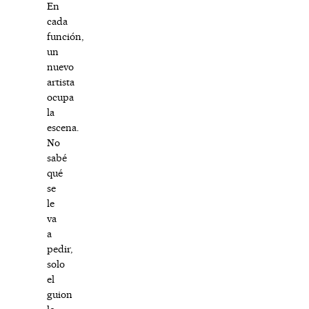
En
cada
función,
un
nuevo
artista
ocupa
la
escena.
No
sabé
qué
se
le
va
a
pedir,
solo
el
guion