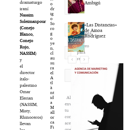
dramaturgo
Ambigú
o
dr
iraní
ig
Nassim
o
Soleimanpour
So
«Las Distancias»
Nombre*
(Conejo
ro
de Ainoa
Agréga
g
Blanco,
Rodríguez
o
mi
Conejo
ye
correo
Rojo,
n,
Correo
para
cl
NASSIM
)
electrónico*
au
recibir
y
su
la
el
ra
newsletter
Web
director
el
A
habitual
ítalo-
tl
palestino
à
Omar
nt
id
Al
Elerian
a
enviar
(NASSIM,
M
tu
Misty,
all
comentario,
or
Rhinoceros)
ca
aceptas
llevan
Fi
que
los