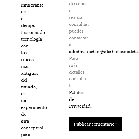
derechos
inmigrante
o
en
realizar
el
consultas,
tiempo.
puedes
Fusionando
contactar
tecnología
a
con
administracion@diariomasnoticia
los
Para
trucos
más
más
detalles,
antiguos
consulta
del
la
mundo,
Política
es
de
un
Privacidad
.
experimento
de
gira
conceptual
para