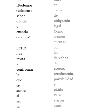
en
¿Podemos
casos
realmente
de
saber
obligación
dónde
legal
.
o
Como
cuándo
usuario,
estamos?
cuentas
con
ECHO
los
nos
derechos
invita
de
a
acceso,
confrontar
rectificación,
lo
portabilidad
que
y
se
olvido
.
siente
Para
al
ejercer
ser
estos
un