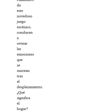
de
este
novedoso
juego
escénico,
conducen
a
revisar
las
emociones
que
se
suscitan
tras
el
desplazamiento.
¿Qué
significa
el
hogar?