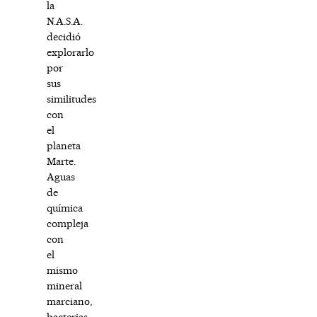
la
N.A.S.A.
decidió
explorarlo
por
sus
similitudes
con
el
planeta
Marte.
Aguas
de
química
compleja
con
el
mismo
mineral
marciano,
bacterias