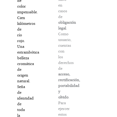
de
en
color
casos
impensable.
de
Cien
obligación
kilómetros
legal
.
de
Como
río
usuario,
rojo.
cuentas
Una
con
estrambótica
los
belleza
derechos
cromática
de
de
acceso,
origen
rectificación,
natural.
portabilidad
Seña
y
de
olvido
.
identidad
Para
de
ejercer
toda
estos
la