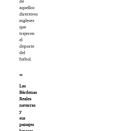
de
aquellos
directivos
ingleses
que
trajeron
el
deporte
del
futbol.
Las
Bárdenas
Reales
navarras
y
sus
paisajes
lunares