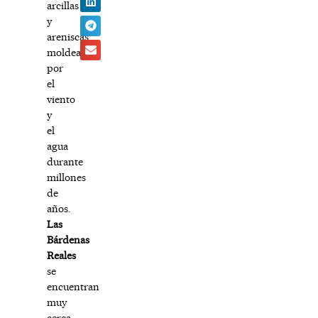
arcillas
y
areniscas,
moldeadas
por
el
viento
y
el
agua
durante
millones
de
años.
Las
Bárdenas
Reales
se
encuentran
muy
cerca