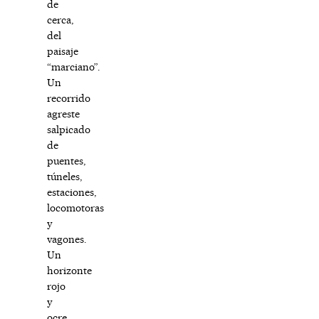
de
cerca,
del
paisaje
“marciano”.
Un
recorrido
agreste
salpicado
de
puentes,
túneles,
estaciones,
locomotoras
y
vagones.
Un
horizonte
rojo
y
ocre,