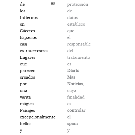
as
protección
de
de
los
datos
Infiernos,
establece
en
que
Cáceres.
el
Espacios
responsable
casi
del
extraterrestres.
tratamiento
Lugares
es
que
Diario
parecen
Mas
creados
Noticias
,
por
cuya
una
finalidad
varita
es
mágica.
controlar
Paisajes
el
excepcionalmente
spam
bellos
y
y