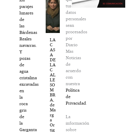
tus
parajes
datos
lunares
personales
de
sean
las
procesados
Bárdenas
por
Reales
LA
Diario
C
navarras.
AS
Mas
Y
A
Noticias
pozas
DE
de
LA
de
C
acuerdo
agua
AL
con
cristalina
LE
nuestra
excavadas
SO
M
Política
en
BR
de
la
A,
Privacidad
.
roca
de
Ma
gris
rg
La
de
a
información
la
Or
sobre
Garganta
tig