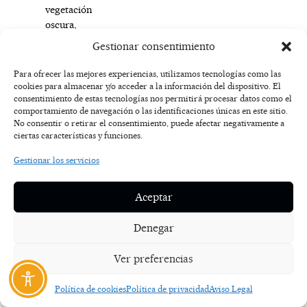
vegetación
oscura,
de
Gestionar consentimiento
pino
carrasco,
Para ofrecer las mejores experiencias, utilizamos tecnologías como las
en
cookies para almacenar y/o acceder a la información del dispositivo. El
consentimiento de estas tecnologías nos permitirá procesar datos como el
La
comportamiento de navegación o las identificaciones únicas en este sitio.
Bárdena
No consentir o retirar el consentimiento, puede afectar negativamente a
Negra.
ciertas características y funciones.
El
Parque
Gestionar los servicios
dispone
de
Aceptar
guías
especializados
Denegar
y
las
Ver preferencias
rutas
están
Política de cookies
Política de privacidad
Aviso Legal
señalizadas.