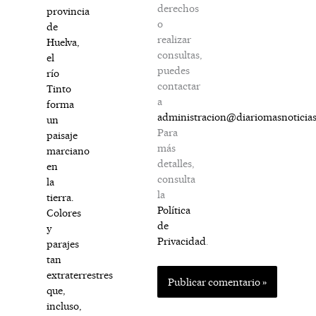
derechos
provincia
o
de
realizar
Huelva,
consultas,
el
puedes
río
contactar
Tinto
a
forma
administracion@diariomasnoticia
un
Para
paisaje
más
marciano
detalles,
en
consulta
la
la
tierra.
Política
Colores
de
y
Privacidad
.
parajes
tan
extraterrestres
que,
incluso,