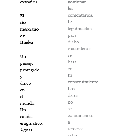
gestionar
extraños.
los
comentarios
.
El
La
río
legitimación
marciano
para
de
dicho
Huelva
tratamiento
se
Un
basa
paisaje
en
protegido
tu
y
consentimiento
.
único
Los
en
datos
el
no
mundo.
se
Un
comunicarán
caudal
a
enigmático.
terceros,
Aguas
salvo