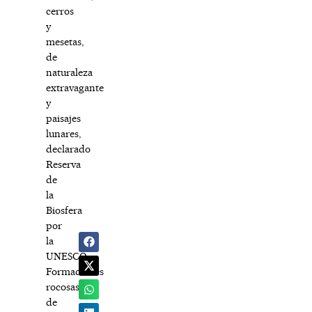
cerros
y
mesetas,
de
naturaleza
extravagante
y
paisajes
lunares,
declarado
Reserva
de
la
Biosfera
por
la
UNESCO.
Formaciones
rocosas,
de