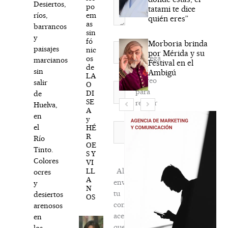
Desiertos,
po
tatami te dice
em
ríos,
quién eres”
as
barrancos
sin
y
fó
Morboria brinda
Nombre*
paisajes
nic
por Mérida y su
Agréga
os
marcianos
Festival en el
de
mi
sin
Ambigú
LA
correo
salir
O
Correo
para
DI
de
electrónico*
SE
recibir
Huelva,
A
la
en
y
newsletter
Web
el
HÉ
R
habitual
Río
OE
Tinto.
S Y
Colores
VI
LL
Al
ocres
A
enviar
y
N
tu
desiertos
OS
comentario,
arenosos
aceptas
en
que
los