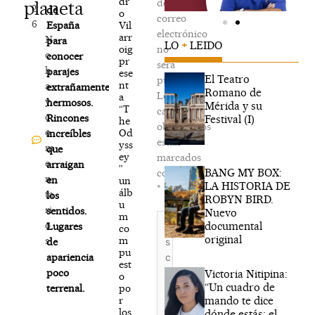
dr
de
planeta
2
de
o
correo
6
Vil
España
electrónico
arr
N
para
LO
+
LEIDO
oig
no
o
conocer
pr
será
h
parajes
ese
El Teatro
publicada.
nt
a
extrañamente
Romano de
Los
a
y
hermosos.
Mérida y su
“T
campos
c
Rincones
Festival (I)
he
obligatorios
o
Od
increíbles
están
yss
m
que
ey
marcados
e
arraigan
”
BANG MY BOX:
con
n
en
un
LA HISTORIA DE
*
álb
ta
los
ROBYN BIRD.
u
ri
sentidos.
Nuevo
m
Escribe
o
documental
Lugares
co
aquí...
original
m
s
de
pu
apariencia
est
poco
Victoria Nitipina:
o
“Un cuadro de
po
terrenal.
mando te dice
r
los
dónde estás; el