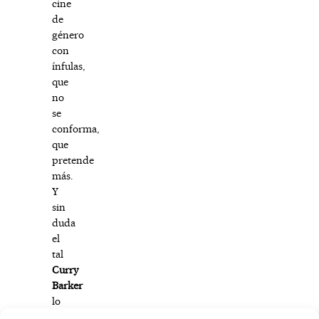
cine
de
género
con
ínfulas,
que
no
se
conforma,
que
pretende
más.
Y
sin
duda
el
tal
Curry
Barker
lo
ha