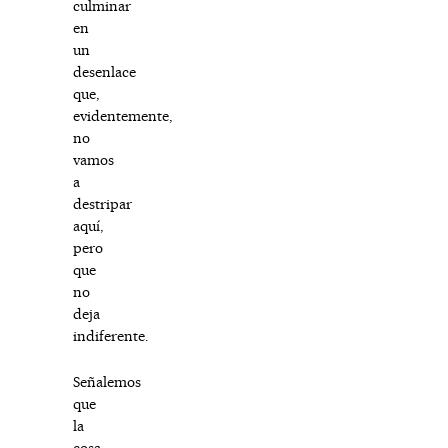
culminar
en
un
desenlace
que,
evidentemente,
no
vamos
a
destripar
aquí,
pero
que
no
deja
indiferente.
Señalemos
que
la
cosa