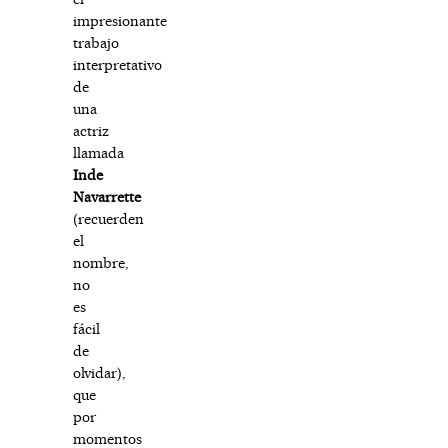
impresionante
trabajo
interpretativo
de
una
actriz
llamada
Inde
Navarrette
(recuerden
el
nombre,
no
es
fácil
de
olvidar),
que
por
momentos