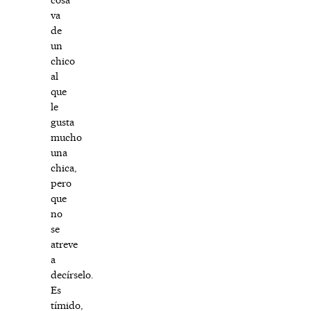
va
de
un
chico
al
que
le
gusta
mucho
una
chica,
pero
que
no
se
atreve
a
decírselo.
Es
tímido,