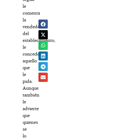
le
comenta
la
vendedora
del
establecimiento,
le
concederá
aquello
que
le
pida.
Aunque
también
le
advierte
que
quienes
se
lo