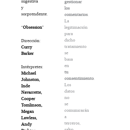
sugestiva
gestionar
y
los
sorprendente.
comentarios
.
La
legitimación
“
Obsession
”
para
dicho
Dirección:
tratamiento
Curry
se
Barker
basa
en
Intérpretes:
tu
Michael
consentimiento
.
Johnston,
Los
Inde
datos
Navarrette,
no
Cooper
se
Tomlinson,
comunicarán
Megan
a
Lawless,
terceros,
Andy
salvo