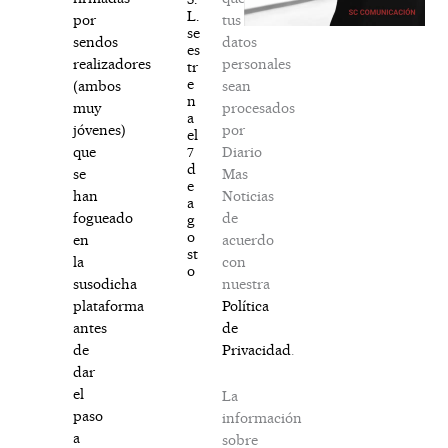
L.
tus
por
se
datos
sendos
es
personales
realizadores
tr
e
sean
(ambos
n
procesados
muy
a
por
jóvenes)
el
Diario
7
que
d
Mas
se
e
Noticias
han
a
de
fogueado
g
o
acuerdo
en
st
con
la
o
nuestra
susodicha
Política
plataforma
de
antes
Privacidad
.
de
dar
el
La
paso
información
a
sobre