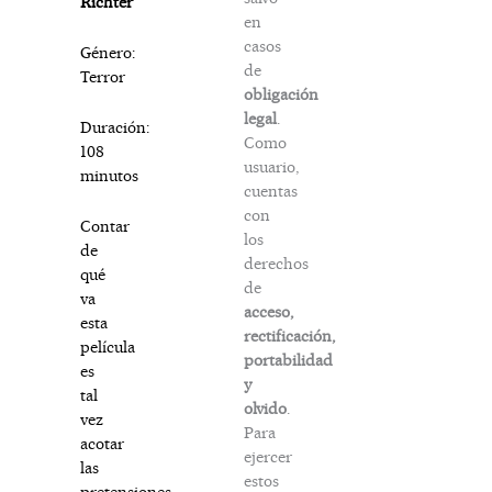
Richter
en
casos
Género:
de
Terror
obligación
legal
.
Duración:
Como
108
usuario,
minutos
cuentas
con
Contar
los
de
derechos
qué
de
va
acceso,
esta
rectificación,
película
portabilidad
es
y
tal
olvido
.
vez
Para
acotar
ejercer
las
estos
pretensiones