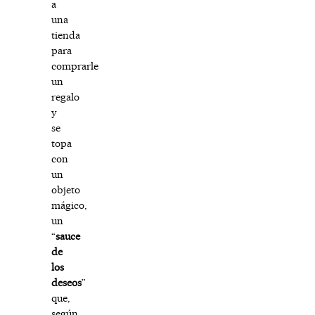
a
una
tienda
para
comprarle
un
regalo
y
se
topa
con
un
objeto
mágico,
un
“
sauce
de
los
deseos
”
que,
según