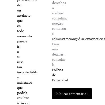
derechos
de
o
un
realizar
artefacto
consultas,
que
puedes
en
contactar
todo
a
momento
administracion@diariomasnoticia
parece
Para
ir
más
a
detalles,
su
consulta
aire,
la
tan
Política
incontrolable
de
y
Privacidad
.
anárquico
que
podría
resultar
irrisorio