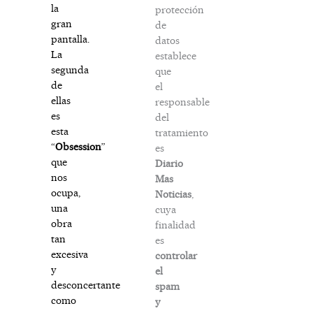
la
protección
gran
de
pantalla.
datos
La
establece
segunda
que
de
el
ellas
responsable
es
del
esta
tratamiento
“
Obsession
”
es
que
Diario
nos
Mas
ocupa,
Noticias
,
una
cuya
obra
finalidad
tan
es
excesiva
controlar
y
el
desconcertante
spam
como
y