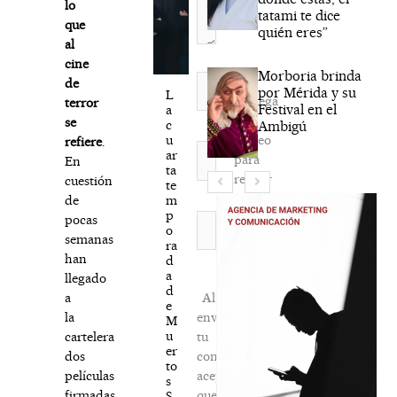
lo
tatami te dice
que
quién eres”
al
cine
Morboria brinda
Nombre*
de
por Mérida y su
L
Agréga
terror
Festival en el
a
mi
se
c
Ambigú
correo
u
refiere
.
Correo
ar
para
En
electrónico*
ta
recibir
cuestión
te
la
m
de
p
newsletter
Web
pocas
o
habitual
semanas
ra
han
d
a
llegado
d
Al
a
e
enviar
la
M
u
tu
cartelera
er
comentario,
dos
to
aceptas
películas
s
que
firmadas
S.