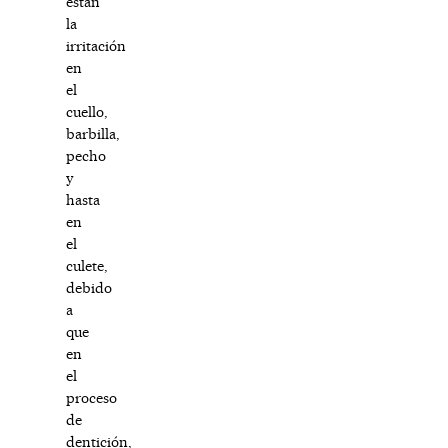
están
la
irritación
en
el
cuello,
barbilla,
pecho
y
hasta
en
el
culete,
debido
a
que
en
el
proceso
de
dentición,