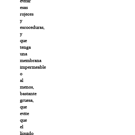
evitar
esas
rojeces
y
escoceduras,
y
que
tenga
una
membrana
impermeable
o
al
menos,
bastante
gruesa,
que
evite
que
el
líquido