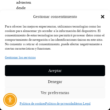
advierten
desde
Lansinoh
Gestionar consentimiento
España
.
Para ofrecer las mejores experiencias, utilizamos tecnologías como las
cookies para almacenar y/o acceder a la información del dispositivo. El
F
I
T
X
Y
consentimiento de estas tecnologías nos permitirá procesar datos como el
a
n
i
-
o
AVISO
comportamiento de navegación o las identificaciones únicas en este sitio.
c
s
k
t
u
LEGAL
No consentir o retirar el consentimiento, puede afectar negativamente a
e
t
t
w
t
ciertas características y funciones.
b
a
o
i
u
o
g
k
t
b
POLÍTICA
Gestionar los servicios
o
r
t
e
DE
k
a
e
COOKIES
-
m
r
Aceptar
f
POLÍTICA DE
PRIVACIDAD
Denegar
NOSOTROS
Ver preferencias
CONTACTO
Política de cookies
Política de privacidad
Aviso Legal