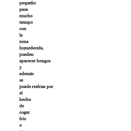
pequeño
pasa
mucho
tiempo
con
la
zona
humedecida,
pueden
aparecer hongos
y
además
se
puede resfriar por
el
hecho
de
coger
frío
o