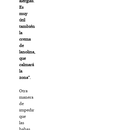
alergias.
Es
muy
útil
también
la
crema
de
lanolina,
que
calmará
la
zona”.
Otra
manera
de
impedir
que
las
babas