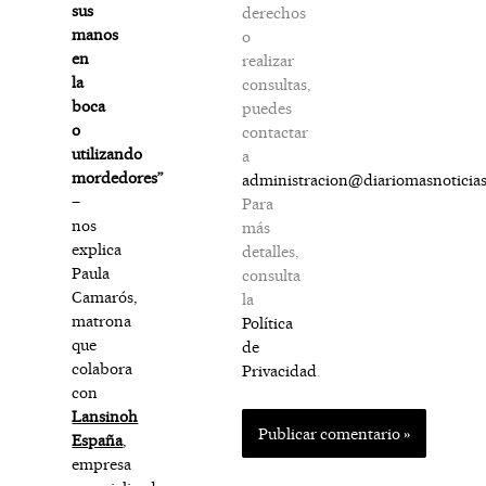
sus
derechos
manos
o
en
realizar
la
consultas,
boca
puedes
o
contactar
utilizando
a
mordedores”
administracion@diariomasnoticia
–
Para
nos
más
explica
detalles,
Paula
consulta
Camarós,
la
matrona
Política
que
de
colabora
Privacidad
.
con
Lansinoh
España
,
empresa