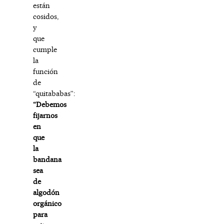
están
cosidos,
y
que
cumple
la
función
de
“quitababas”:
“Debemos
fijarnos
en
que
la
bandana
sea
de
algodón
orgánico
para