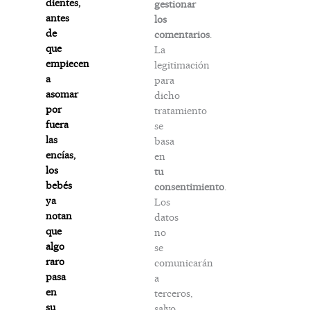
dientes,
gestionar
antes
los
de
comentarios
.
que
La
empiecen
legitimación
a
para
asomar
dicho
por
tratamiento
fuera
se
las
basa
encías,
en
los
tu
bebés
consentimiento
.
ya
Los
notan
datos
que
no
algo
se
raro
comunicarán
pasa
a
en
terceros,
su
salvo