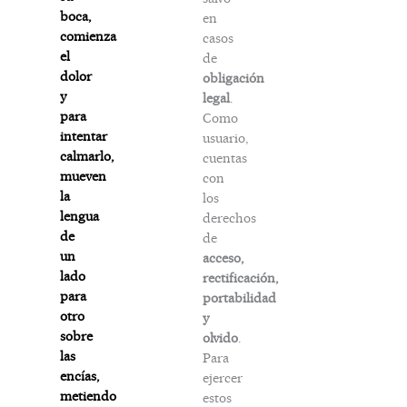
boca,
en
comienza
casos
el
de
dolor
obligación
y
legal
.
para
Como
intentar
usuario,
calmarlo,
cuentas
mueven
con
la
los
lengua
derechos
de
de
un
acceso,
lado
rectificación,
para
portabilidad
otro
y
sobre
olvido
.
las
Para
encías,
ejercer
metiendo
estos