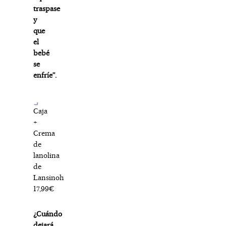
traspase
y
que
el
bebé
se
enfríe”.
Caja
+
Crema
de
lanolina
de
Lansinoh
17,99€
¿Cuándo
dejará