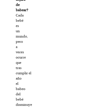
de
babear?
Cada
bebé
es
un
mundo,
pero
a
veces
ocurre
que
tras
cumplir el
año
el
babeo
del
bebé
disminuye