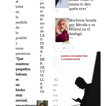
al
po
tatami te dice
bebé
em
quién eres”
as
en
sin
la
fó
Morboria brinda
Nombre*
medida
nic
por Mérida y su
Agréga
os
de
Festival en el
de
mi
lo
Ambigú
LA
correo
posible
O
Correo
para
y
DI
electrónico*
SE
recibir
tener
A
la
paciencia:
y
newsletter
Web
“Que
HÉ
R
habitual
nuestros
OE
pequeños
S Y
babeen
VI
LL
Al
es
A
enviar
un
N
tu
hecho
OS
comentario,
muy
aceptas
normal,
que
generalmente