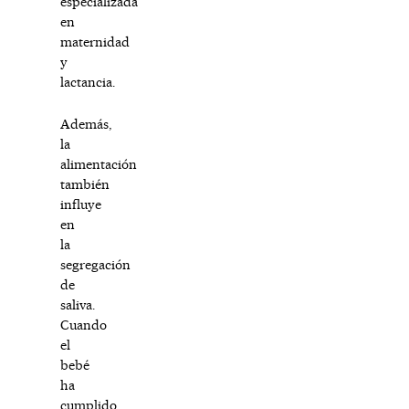
especializada
en
maternidad
y
lactancia.
Además,
la
alimentación
también
influye
en
la
segregación
de
saliva.
Cuando
el
bebé
ha
cumplido