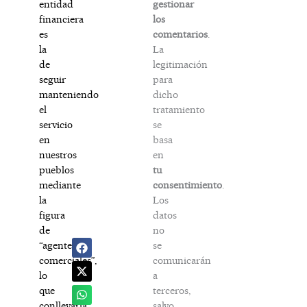
gestionar
entidad
los
financiera
comentarios
.
es
La
la
legitimación
de
para
seguir
dicho
manteniendo
tratamiento
el
se
servicio
basa
en
en
nuestros
tu
pueblos
consentimiento
.
mediante
Los
la
datos
figura
no
de
se
“agentes
comunicarán
comerciales”,
a
lo
terceros,
que
salvo
conllevaría