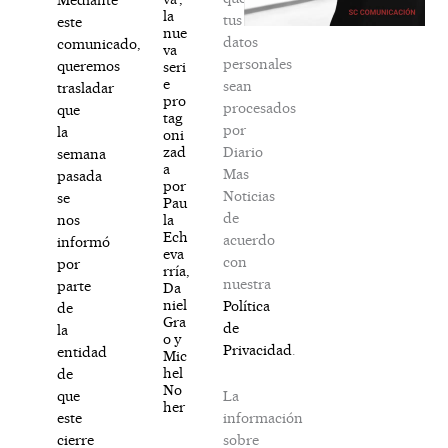
la
tus
este
nue
datos
comunicado,
va
personales
queremos
seri
e
sean
trasladar
pro
procesados
que
tag
por
la
oni
Diario
zad
semana
a
Mas
pasada
por
Noticias
se
Pau
de
la
nos
Ech
acuerdo
informó
eva
con
por
rría,
nuestra
parte
Da
niel
Política
de
Gra
de
la
o y
Privacidad
.
entidad
Mic
hel
de
No
La
que
her
información
este
sobre
cierre