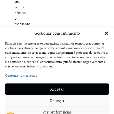
sea
como
oficina
o
mediante
agente
Gestionar consentimiento
colaborador.
Para ofrecer las mejores experiencias, utilizamos tecnologías como las
cookies para almacenar y/o acceder a la información del dispositivo. El
F
I
T
X
Y
consentimiento de estas tecnologías nos permitirá procesar datos como el
a
n
i
-
o
AVISO
comportamiento de navegación o las identificaciones únicas en este sitio.
c
s
k
t
u
LEGAL
No consentir o retirar el consentimiento, puede afectar negativamente a
e
t
t
w
t
ciertas características y funciones.
b
a
o
i
u
o
g
k
t
b
POLÍTICA
Gestionar los servicios
o
r
t
e
DE
k
a
e
COOKIES
-
m
r
Aceptar
f
POLÍTICA DE
PRIVACIDAD
Denegar
NOSOTROS
Ver preferencias