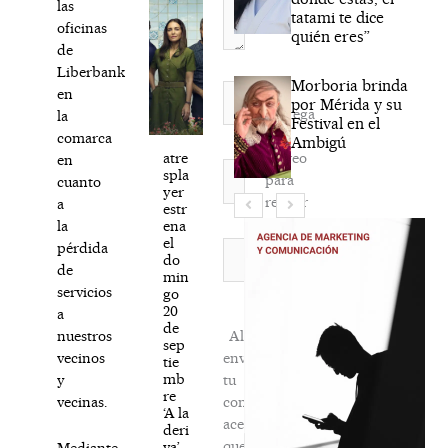
las
tatami te dice
oficinas
quién eres”
de
Liberbank
Morboria brinda
Nombre*
en
por Mérida y su
Agréga
la
Festival en el
mi
comarca
Ambigú
correo
atre
en
Correo
spla
para
cuanto
electrónico*
yer
recibir
a
estr
la
ena
la
el
newsletter
Web
pérdida
do
habitual
de
min
servicios
go
20
a
de
Al
nuestros
sep
enviar
vecinos
tie
mb
tu
y
re
comentario,
vecinas.
‘A la
aceptas
deri
que
va’,
Mediante