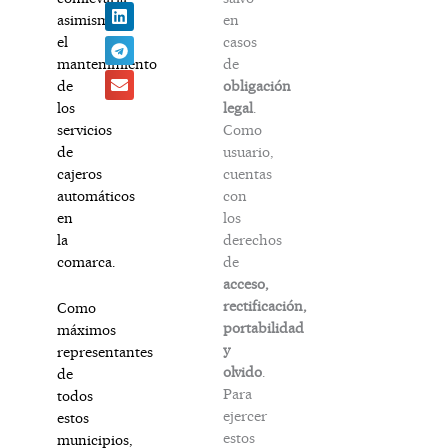
en
asimismo
casos
el
de
mantenimiento
obligación
de
legal
.
los
Como
servicios
usuario,
de
cuentas
cajeros
con
automáticos
los
en
derechos
la
de
comarca.
acceso,
rectificación,
Como
portabilidad
máximos
y
representantes
olvido
.
de
Para
todos
ejercer
estos
estos
municipios,