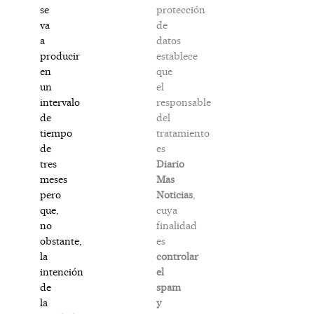
protección
se
de
va
datos
a
establece
producir
que
en
el
un
responsable
intervalo
del
de
tratamiento
tiempo
es
de
Diario
tres
Mas
meses
Noticias
,
pero
cuya
que,
finalidad
no
es
obstante,
controlar
la
el
intención
spam
de
y
la