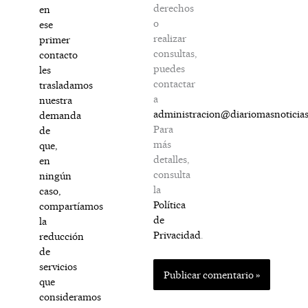
derechos
en
o
ese
realizar
primer
consultas,
contacto
puedes
les
contactar
trasladamos
a
nuestra
administracion@diariomasnoticia
demanda
Para
de
más
que,
detalles,
en
consulta
ningún
la
caso,
Política
compartíamos
de
la
Privacidad
.
reducción
de
servicios
que
consideramos