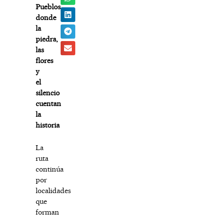
Pueblos
donde
la
piedra,
las
flores
y
el
silencio
cuentan
la
historia
La
ruta
continúa
por
localidades
que
forman