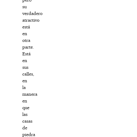
su
verdadero
atractivo
está
en
otra
parte.
Está
en
sus
calles,
en
la
manera
en
que
las
casas
de
piedra