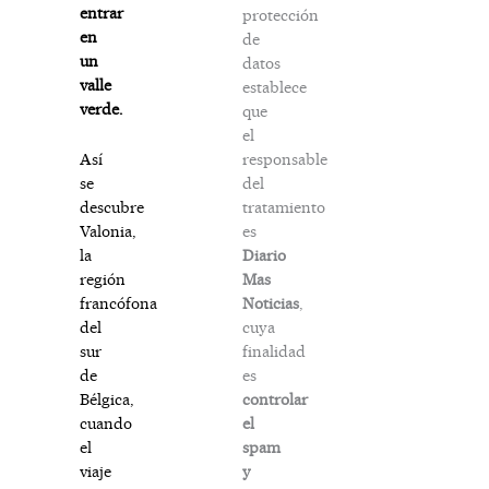
entrar
protección
en
de
un
datos
valle
establece
verde.
que
el
responsable
Así
del
se
tratamiento
descubre
es
Valonia,
Diario
la
Mas
región
Noticias
,
francófona
cuya
del
finalidad
sur
es
de
controlar
Bélgica,
el
cuando
spam
el
y
viaje