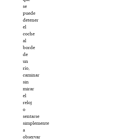
se
puede
detener
el
coche
al
borde
de
un
río,
caminar
sin
mirar
el
reloj
o
sentarse
simplemente
a
observar