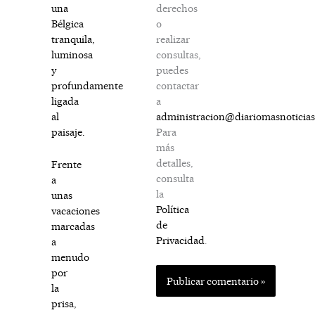
derechos
una
o
Bélgica
realizar
tranquila,
consultas,
luminosa
puedes
y
contactar
profundamente
a
ligada
administracion@diariomasnoticia
al
Para
paisaje.
más
detalles,
Frente
consulta
a
la
unas
Política
vacaciones
de
marcadas
Privacidad
.
a
menudo
por
la
prisa,