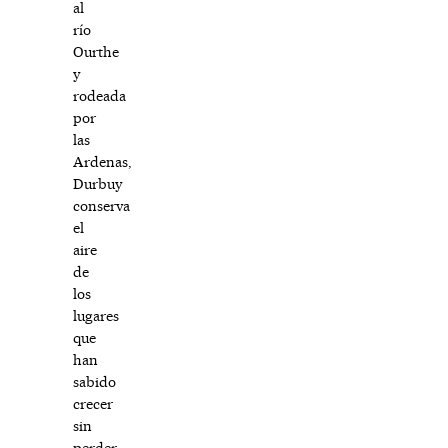
al
río
Ourthe
y
rodeada
por
las
Ardenas,
Durbuy
conserva
el
aire
de
los
lugares
que
han
sabido
crecer
sin
perder