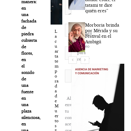
manera:
tatami te dice
en
quién eres”
una
fachada
Morboria brinda
Nombre*
de
por Mérida y su
L
Agréga
piedra
Festival en el
a
mi
cubierta
c
Ambigú
correo
u
de
Correo
ar
para
flores,
electrónico*
ta
recibir
en
te
la
m
el
p
newsletter
Web
sonido
o
habitual
de
ra
una
d
a
fuente
d
Al
en
e
enviar
una
M
u
tu
plaza
er
comentario,
silenciosa,
to
aceptas
en
s
que
una
S.