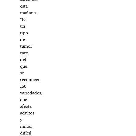
esta
mañana.
“Es
un
tipo
de
tumor
raro,
del
que
se
reconocen
150
variedades,
que
afecta
adultos
y
niños,
difícil