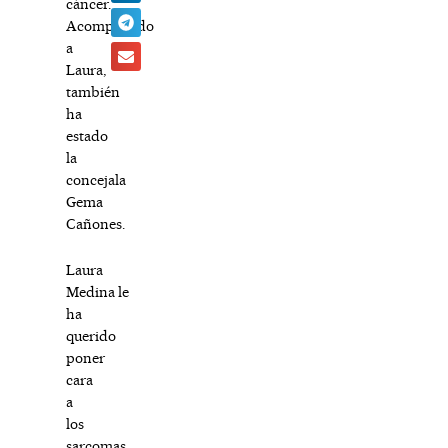
cáncer.
Acompañado
a
Laura,
también
ha
estado
la
concejala
Gema
Cañones.
Laura
Medina
le
ha
querido
poner
cara
a
los
sarcomas