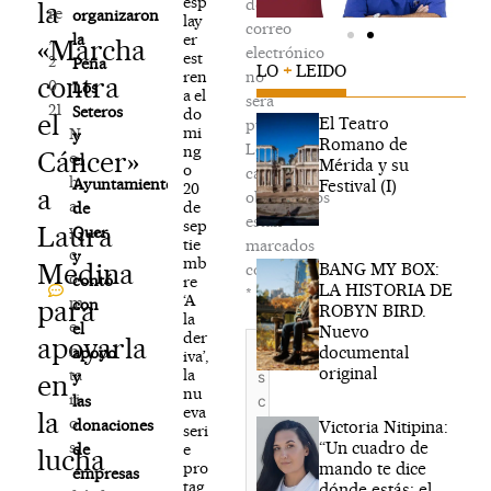
esp
de
la
re
organizaron
lay
correo
,
er
la
«Marcha
electrónico
est
2
Peña
LO
+
LEIDO
ren
no
contra
0
Los
a el
será
21
Seteros
do
el
El Teatro
publicada.
mi
N
y
Romano de
Los
ng
Cáncer»
o
el
Mérida y su
o
campos
h
Ayuntamiento
Festival (I)
20
a
obligatorios
a
de
de
están
sep
Laura
y
Quer,
tie
marcados
c
y
mb
Medina
BANG MY BOX:
con
o
contó
re
LA HISTORIA DE
*
‘A
m
para
con
ROBYN BIRD.
la
e
el
Nuevo
der
Escribe
apoyarla
n
documental
apoyo
iva’,
aquí...
original
la
ta
y
en
nu
ri
las
eva
la
o
donaciones
Victoria Nitipina:
seri
“Un cuadro de
s
e
de
lucha
mando te dice
pro
empresas
tag
dónde estás; el