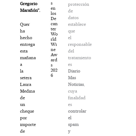
s
Gregorio
protección
en
Marañón”.
de
los
datos
De
can
establece
Quer
ter
que
ha
Wo
el
hecho
rld
responsable
Wi
entrega
ne
del
esta
Aw
tratamiento
mañana
ard
es
a
s
202
Diario
la
6
Mas
setera
Noticias
,
Laura
cuya
Medina
finalidad
de
es
un
controlar
cheque
el
por
spam
importe
y
de