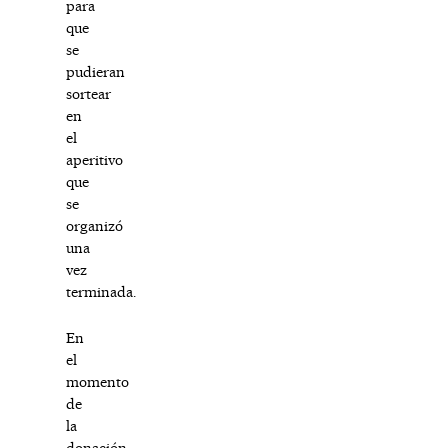
para
que
se
pudieran
sortear
en
el
aperitivo
que
se
organizó
una
vez
terminada.
En
el
momento
de
la
donación