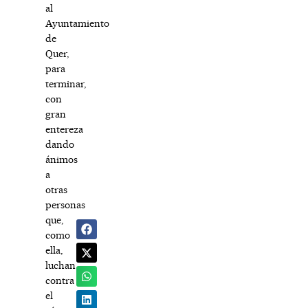
al
Ayuntamiento
de
Quer,
para
terminar,
con
gran
entereza
dando
ánimos
a
otras
personas
que,
como
ella,
luchan
contra
el