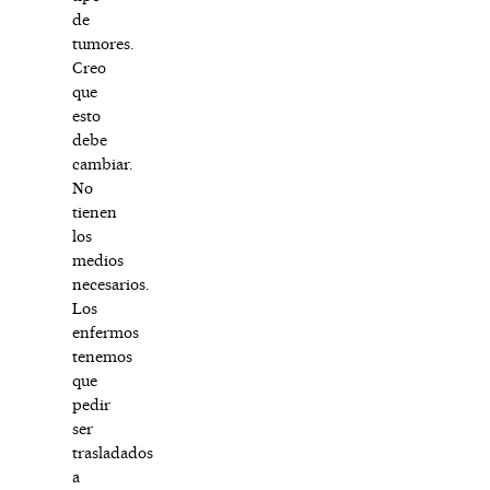
de
tumores.
Creo
que
esto
debe
cambiar.
No
tienen
los
medios
necesarios.
Los
enfermos
tenemos
que
pedir
ser
trasladados
a