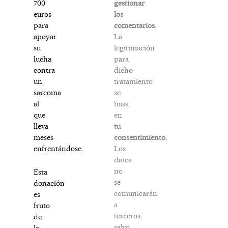
gestionar
700
los
euros
comentarios
.
para
La
apoyar
legitimación
su
para
lucha
dicho
contra
tratamiento
un
se
sarcoma
basa
al
en
que
tu
lleva
consentimiento
.
meses
Los
enfrentándose.
datos
no
Esta
se
donación
comunicarán
es
a
fruto
terceros,
de
salvo
la