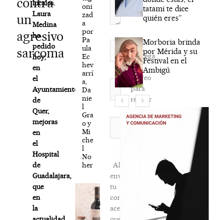
contra
locales.
oni
tatami te dice
Laura
zad
un
quién eres”
a
Medina
por
agresivo
ha
Pa
Morboria brinda
Nombre*
pedido
ula
sarcoma
por Mérida y su
Agréga
Ec
hoy,
Festival en el
hev
mi
en
Ambigú
arrí
correo
el
a,
Correo
para
Ayuntamiento
Da
electrónico*
nie
recibir
de
l
la
Quer,
Gra
newsletter
Web
mejoras
o y
Mi
habitual
en
che
el
l
Hospital
No
her
Al
de
enviar
Guadalajara,
tu
que
comentario,
en
aceptas
la
que
actualidad,