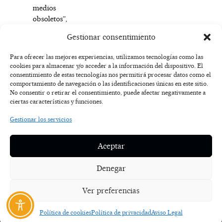
medios
obsoletos”,
terminaba
Gestionar consentimiento
Medina.
Para ofrecer las mejores experiencias, utilizamos tecnologías como las
cookies para almacenar y/o acceder a la información del dispositivo. El
F
I
T
X
Y
consentimiento de estas tecnologías nos permitirá procesar datos como el
a
n
i
-
o
AVISO
comportamiento de navegación o las identificaciones únicas en este sitio.
c
s
k
t
u
LEGAL
No consentir o retirar el consentimiento, puede afectar negativamente a
e
t
t
w
t
ciertas características y funciones.
b
a
o
i
u
o
g
k
t
b
POLÍTICA
Gestionar los servicios
o
r
t
e
DE
k
a
e
COOKIES
-
m
r
Aceptar
f
POLÍTICA DE
PRIVACIDAD
Denegar
NOSOTROS
Ver preferencias
CONTACTO
Política de cookies
Política de privacidad
Aviso Legal