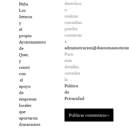
derechos
Peña
o
Los
realizar
Seteros
consultas,
y
puedes
el
contactar
propio
a
Ayuntamiento
administracion@diariomasnoticia
de
Para
Quer,
más
y
detalles,
contó
consulta
con
la
el
Política
apoyo
de
de
Privacidad
.
empresas
locales
que
aportaron
donaciones