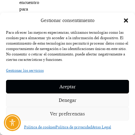
encuentro
para
la
Gestionar consentimiento
política,
la
Para ofrecer las mejores experiencias, utilizamos tecnologías como las
ciencia
cookies para almacenar y/o acceder a la información del dispositivo. El
y
consentimiento de estas tecnologías nos permitirá procesar datos como el
la
comportamiento de navegación o las identificaciones únicas en este sitio.
No consentir o retirar el consentimiento, puede afectar negativamente a
cultura.
ciertas características y funciones.
Hablando
Gestionar los servicios
de
cultura:
Aceptar
Josefstadt
se
Denegar
considera
un
Ver preferencias
«distrito
teatral».
Política de cookies
Política de privacidad
Aviso Legal
En