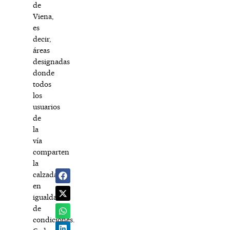
de
Viena,
es
decir,
áreas
designadas
donde
todos
los
usuarios
de
la
vía
comparten
la
calzada
en
igualdad
de
condiciones.