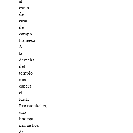
al
estilo
de
casa
de
campo
francesa.
A
la
derecha
del
templo
nos
espera
el
K.u.K
Piaristenkeller,
una
bodega
monástica
de