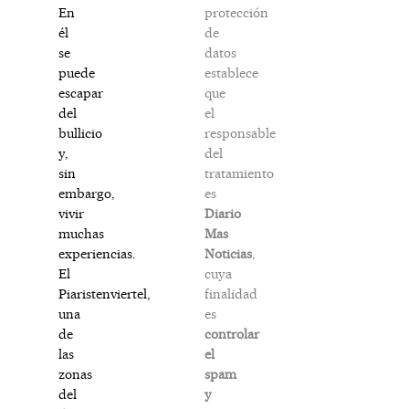
protección
En
de
él
datos
se
establece
puede
que
escapar
el
del
responsable
bullicio
del
y,
tratamiento
sin
es
embargo,
Diario
vivir
Mas
muchas
Noticias
,
experiencias.
cuya
El
finalidad
Piaristenviertel,
es
una
controlar
de
el
las
spam
zonas
y
del