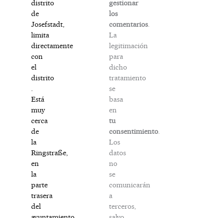
gestionar
distrito
los
de
comentarios
.
Josefstadt,
La
limita
legitimación
directamente
para
con
dicho
el
tratamiento
distrito
se
.
basa
Está
en
muy
tu
cerca
consentimiento
.
de
Los
la
datos
Ringstraße,
no
en
se
la
comunicarán
parte
a
trasera
terceros,
del
salvo
ayuntamiento