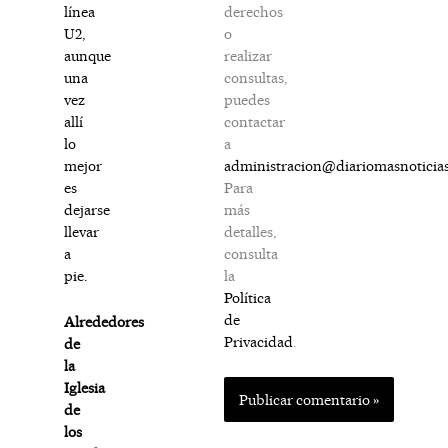
derechos
línea
o
U2,
realizar
aunque
consultas,
una
puedes
vez
contactar
allí
a
lo
administracion@diariomasnoticia
mejor
Para
es
más
dejarse
detalles,
llevar
consulta
a
la
pie.
Política
de
Alrededores
Privacidad
.
de
la
Iglesia
de
los