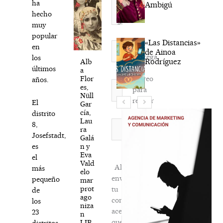
ha
Ambigú
hecho
muy
popular
«Las Distancias»
Nombre*
en
de Ainoa
Agréga
los
Rodríguez
Alb
mi
últimos
a
correo
Flor
años.
Correo
es,
para
electrónico*
Nüll
recibir
El
Gar
la
cía,
distrito
Lau
newsletter
Web
8,
ra
habitual
Josefstadt,
Galá
n y
es
Eva
el
Vald
Al
más
elo
enviar
pequeño
mar
prot
tu
de
ago
comentario,
los
niza
aceptas
23
n
que
LIB
distritos