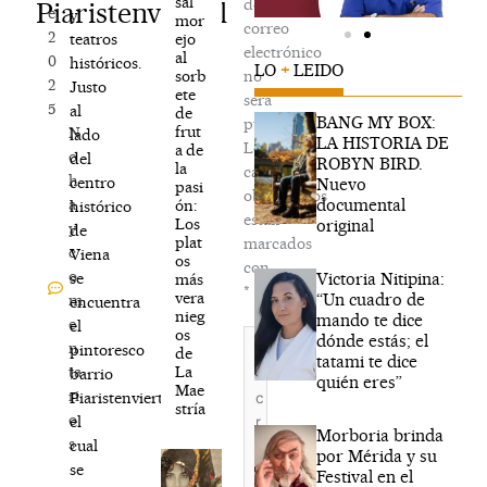
sal
de
Piaristenviertel
e,
y
mor
correo
2
ejo
teatros
electrónico
al
0
históricos.
LO
+
LEIDO
sorb
no
2
Justo
ete
será
5
al
de
BANG MY BOX:
publicada.
frut
N
lado
LA HISTORIA DE
Los
a de
o
del
ROBYN BIRD.
la
campos
h
centro
Nuevo
pasi
obligatorios
documental
a
ón:
histórico
están
Los
original
y
de
plat
marcados
c
Viena
os
con
o
Victoria Nitipina:
se
más
*
vera
“Un cuadro de
m
encuentra
nieg
mando te dice
e
el
os
Escribe
dónde estás; el
n
pintoresco
de
aquí...
tatami te dice
La
ta
barrio
quién eres”
Mae
ri
Piaristenviertel,
stría
o
el
Morboria brinda
s
cual
por Mérida y su
se
Festival en el