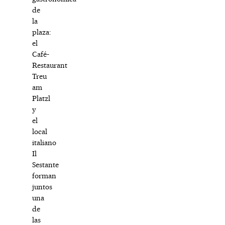
de
la
plaza:
el
Café-
Restaurant
Treu
am
Platzl
y
el
local
italiano
Il
Sestante
forman
juntos
una
de
las