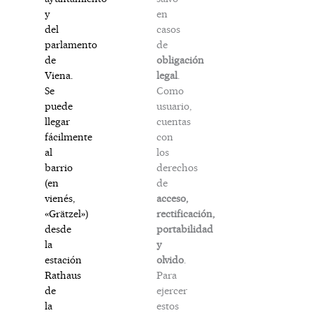
en
y
casos
del
de
parlamento
obligación
de
legal
.
Viena.
Como
Se
usuario,
puede
cuentas
llegar
con
fácilmente
los
al
derechos
barrio
de
(en
acceso,
vienés,
rectificación,
«Grätzel»)
portabilidad
desde
y
la
olvido
.
estación
Para
Rathaus
ejercer
de
estos
la