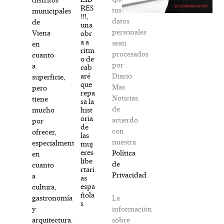
RES
tus
municipales
!!!,
datos
de
una
personales
Viena
obr
a a
sean
en
ritm
procesados
cuanto
o de
por
a
cab
Diario
aré
superficie,
que
Mas
pero
repa
Noticias
tiene
sa la
de
hist
mucho
oria
acuerdo
por
de
con
ofrecer,
las
nuestra
especialmente
muj
eres
Política
en
libe
de
cuanto
rtari
Privacidad
.
a
as
espa
cultura,
ñola
La
gastronomía
s
información
y
sobre
arquitectura.