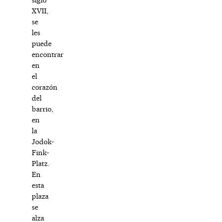
XVII,
se
les
puede
encontrar
en
el
corazón
del
barrio,
en
la
Jodok-
Fink-
Platz.
En
esta
plaza
se
alza