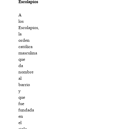
Escolapios
A
los
Escolapios,
la
orden
católica
masculina
que
da
nombre
al
barrio
y
que
fue
fundada
en
el
siglo