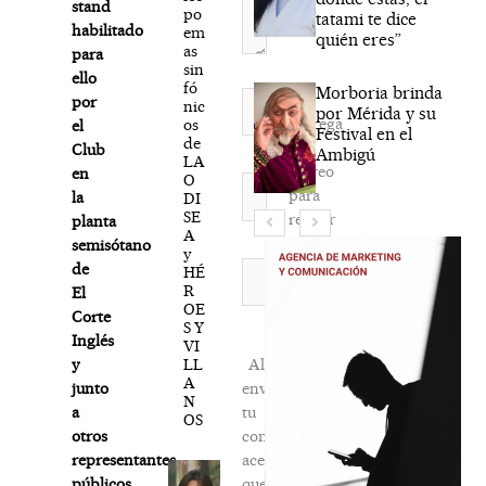
stand
po
tatami te dice
habilitado
em
quién eres”
as
para
sin
ello
fó
Morboria brinda
Nombre*
por
nic
por Mérida y su
Agréga
os
el
Festival en el
de
mi
Club
Ambigú
LA
correo
en
O
Correo
para
la
DI
electrónico*
SE
recibir
planta
A
la
semisótano
y
newsletter
Web
de
HÉ
R
habitual
El
OE
Corte
S Y
Inglés
VI
LL
Al
y
A
enviar
junto
N
tu
a
OS
comentario,
otros
aceptas
representantes
que
públicos