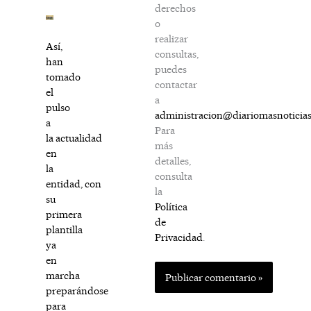
derechos
o
realizar
Así,
consultas,
han
puedes
tomado
contactar
el
a
pulso
administracion@diariomasnoticia
a
Para
la actualidad
más
en
detalles,
la
consulta
entidad, con
la
su
Política
primera
de
plantilla
Privacidad
.
ya
en
marcha
preparándose
para