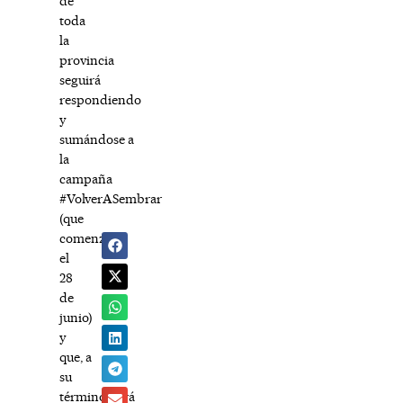
de
toda
la
provincia
seguirá
respondiendo
y
sumándose a
la
campaña
#VolverASembrar
(que
comenzó
el
28
de
junio)
y
que, a
su
término, será