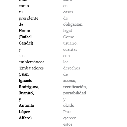
en
como
casos
su
de
presidente
obligación
de
legal
.
Honor
Como
(
Rafael
usuario,
Candel
)
cuentas
y
con
sus
los
emblemáticos
derechos
‘Embajadores’
de
(J
uan
acceso,
Ignacio
rectificación,
Rodríguez,
portabilidad
‘Juanito’,
y
y
olvido
.
Antonio
Para
López
ejercer
Alfaro
).
estos