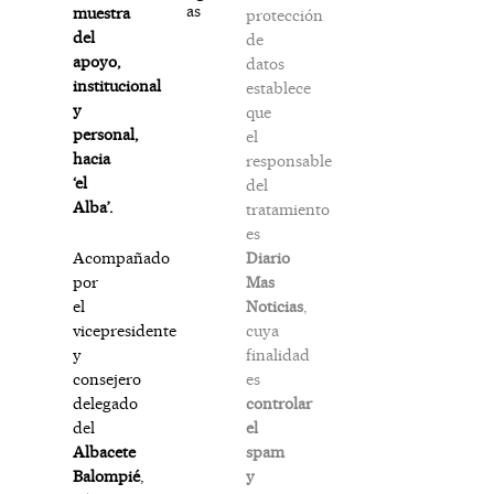
as
muestra
protección
del
de
apoyo,
datos
institucional
establece
y
que
personal,
el
hacia
responsable
‘el
del
Alba’.
tratamiento
es
Diario
Acompañado
Mas
por
Noticias
,
el
cuya
vicepresidente
finalidad
y
es
consejero
controlar
delegado
el
del
spam
Albacete
y
Balompié
,