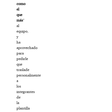
como
el
que
más
”
al
equipo,
y
ha
aprovechado
para
pedirle
que
traslade
personalmente
a
los
integrantes
de
la
plantilla