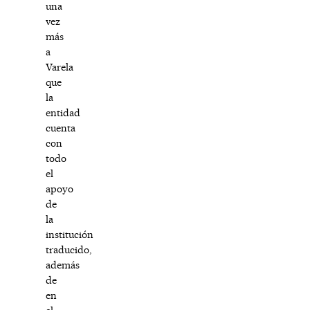
una
vez
más
a
Varela
que
la
entidad
cuenta
con
todo
el
apoyo
de
la
institución
traducido,
además
de
en