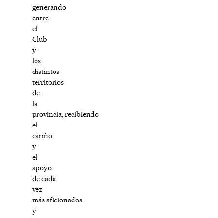
generando
entre
el
Club
y
los
distintos
territorios
de
la
provincia, recibiendo
el
cariño
y
el
apoyo
de cada
vez
más aficionados
y