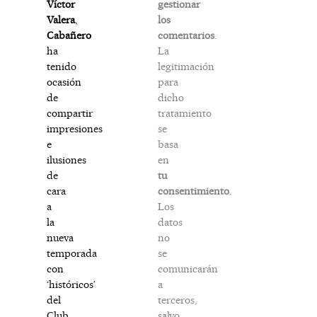
gestionar
Víctor
los
Valera
,
comentarios
.
Cabañero
La
ha
legitimación
tenido
para
ocasión
dicho
de
tratamiento
compartir
se
impresiones
basa
e
en
ilusiones
tu
de
consentimiento
.
cara
Los
a
datos
la
no
nueva
se
temporada
comunicarán
con
a
‘históricos’
terceros,
del
salvo
Club,