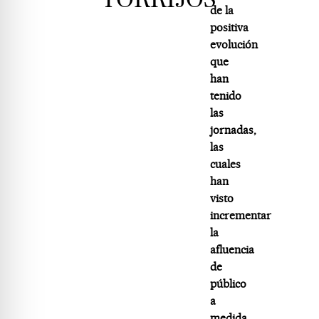
de la
positiva
evolución
que
han
tenido
las
jornadas,
las
cuales
han
visto
incrementar
la
afluencia
de
público
a
medida