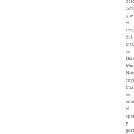
dat
esta
que
el
res
del
tra
es
Dia
Ma
Noti
cuy
fina
es
con
el
spa
y
ges