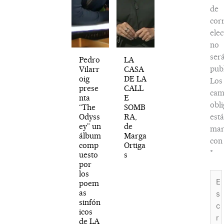
de
cor
elec
no
ser
Pedro
LA
publ
Vilarr
CASA
oig
DE LA
Los
prese
CALL
cam
nta
E
obli
“The
SOMB
Odyss
RA,
est
ey” un
de
mar
álbum
Marga
con
comp
Ortiga
*
uesto
s
por
los
Esc
poem
aquí
as
sinfón
icos
de LA