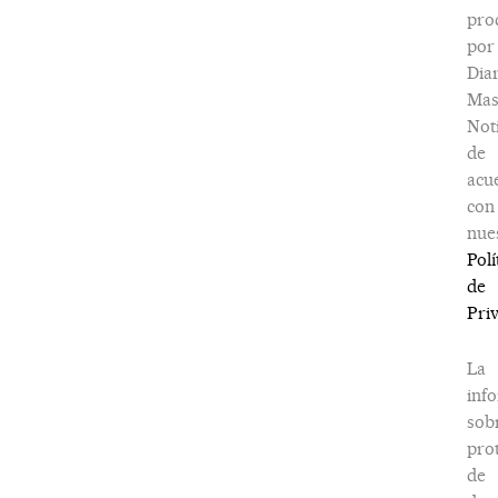
pro
por
Dia
Ma
Noti
de
acu
con
nue
Polí
de
Pri
La
inf
sob
pro
de