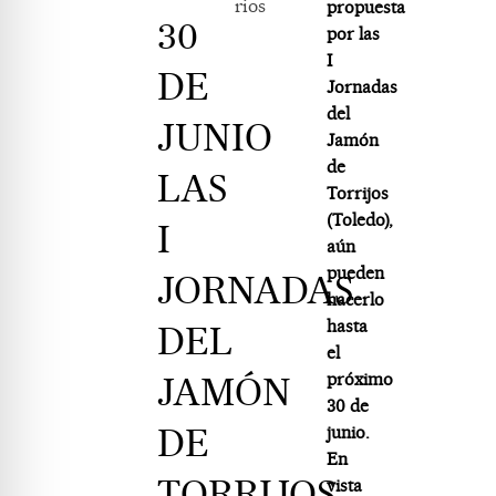
rios
propuesta
30
por las
I
DE
Jornadas
del
JUNIO
Jamón
de
LAS
Torrijos
(Toledo),
I
aún
pueden
JORNADAS
hacerlo
hasta
DEL
el
JAMÓN
próximo
30 de
DE
junio.
En
TORRIJOS
vista