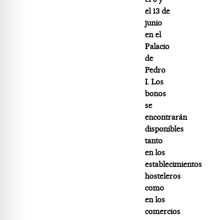
el 13 de
junio
en el
Palacio
de
Pedro
I. Los
bonos
se
encontrarán
disponibles
tanto
en los
establecimientos
hosteleros
como
en los
comercios