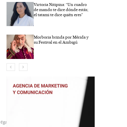
Victoria Nitipina: “Un cuadro
de mando te dice dónde estás;
el tatami te dice quién eres”
Morboria brinda por Mérida y
su Festival en el Ambigú
bre*
reo
trónico*
b
éga