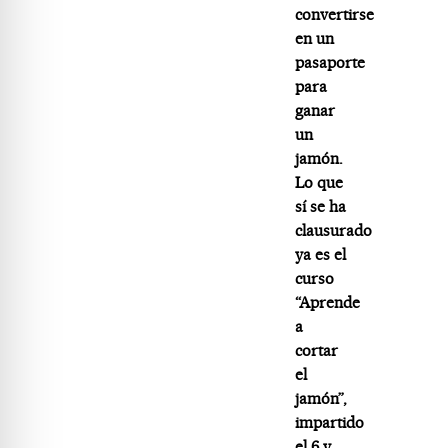
convertirse
en un
pasaporte
para
ganar
un
jamón.
Lo que
sí se ha
clausurado
ya es el
curso
“Aprende
a
cortar
el
jamón”,
impartido
el 6 y