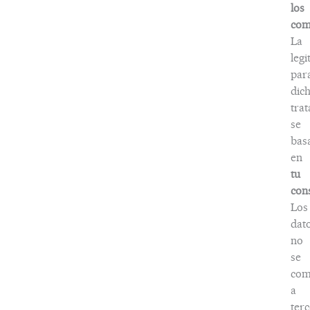
los
com
La
legi
par
dic
tra
se
bas
en
tu
con
Los
dat
no
se
com
a
terc