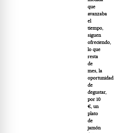
que
avanzaba
el
tiempo,
siguen
ofreciendo,
lo que
resta
de
mes, la
oportunidad
de
degustar,
por 10
€, un
plato
de
jamón