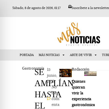
Ir
Sábado, 8 de agosto de 2026, 01:17
Suscríbete a la newslette
al
contenido
PORTADA
MÁS NOTICIAS
ARTE DE VIVIR
TUR
Gastronomía
SE
15
Redacción
junio,
AMPLÍAN
2021
Quienes
No
quieran
HASTA
hay
vivir la
com
experiencia
EL
enta
gastronómica