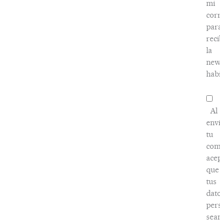
mi
cor
par
reci
la
new
habi
Al
env
tu
com
ace
que
tus
dat
per
sea