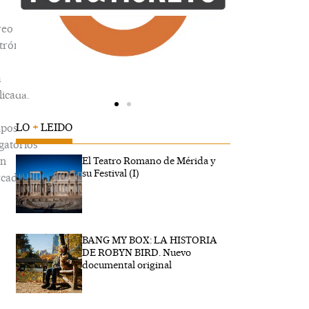
reo
trónico
á
icada.
LO
+
LEIDO
pos
gatorios
án
El Teatro Romano de Mérida y
su Festival (I)
cados
BANG MY BOX: LA HISTORIA
ribe
DE ROBYN BIRD. Nuevo
...
documental original