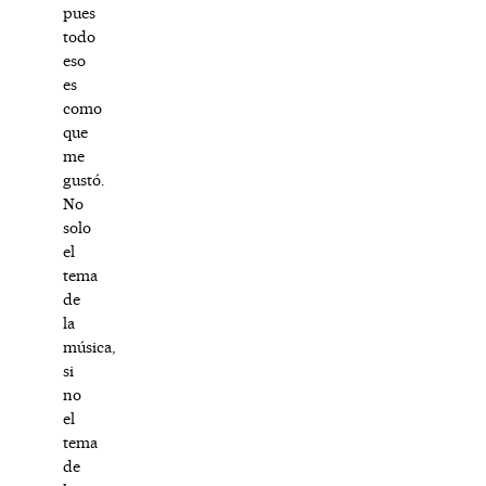
pues
todo
eso
es
como
que
me
gustó.
No
solo
el
tema
de
la
música,
si
no
el
tema
de