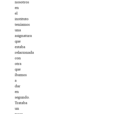
nosotros
en
el
instituto
teníamos
una
asignatura
que
estaba
relacionada
con
otra
que
íbamos
a
dar
en
segundo.
Trataba
un
poco