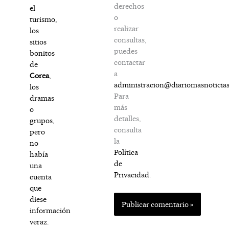
derechos
el
o
turismo,
realizar
los
consultas,
sitios
puedes
bonitos
contactar
de
a
Corea
,
administracion@diariomasnoticia
los
Para
dramas
más
o
detalles,
grupos,
consulta
pero
la
no
Política
había
de
una
Privacidad
.
cuenta
que
diese
información
veraz.