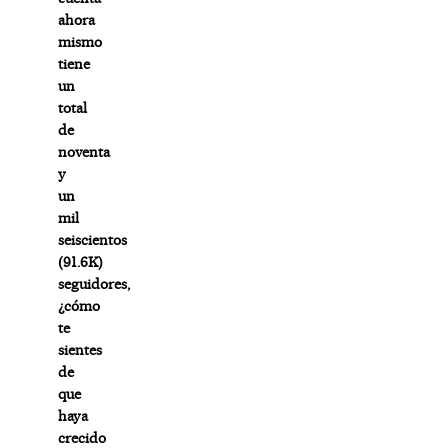
ahora
mismo
tiene
un
total
de
noventa
y
un
mil
seiscientos
(91.6K)
seguidores,
¿cómo
te
sientes
de
que
haya
crecido