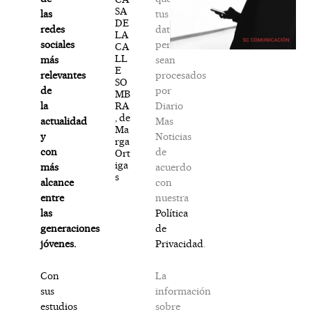
SA
tus
las
DE
datos
redes
LA
personales
sociales
CA
LL
sean
más
E
procesados
relevantes
SO
por
de
MB
Diario
RA
la
, de
Mas
actualidad
Ma
Noticias
y
rga
de
con
Ort
iga
acuerdo
más
s
con
alcance
nuestra
entre
Política
las
de
generaciones
Privacidad
.
jóvenes.
La
Con
información
sus
sobre
estudios