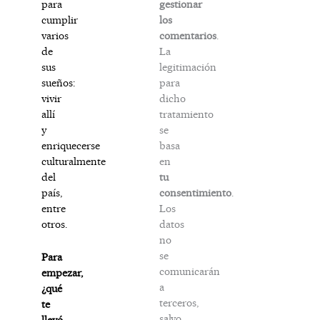
gestionar
para
los
cumplir
comentarios
.
varios
La
de
legitimación
sus
para
sueños:
dicho
vivir
tratamiento
allí
se
y
basa
enriquecerse
en
culturalmente
tu
del
consentimiento
.
país,
Los
entre
datos
otros.
no
se
Para
comunicarán
empezar,
a
¿qué
terceros,
te
salvo
llevó