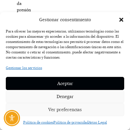
da
presión
porque
Gestionar consentimiento
es
como
Para ofrecer las mejores experiencias, utilizamos tecnologías como las
que
cookies para almacenar y/o acceder a la información del dispositivo. El
están
consentimiento de estas tecnologías nos permitirá procesar datos como el
comportamiento de navegación o las identificaciones únicas en este sitio.
pendientes
No consentir o retirar el consentimiento, puede afectar negativamente a
de
ciertas características y funciones.
lo
que
Gestionar los servicios
digo
en
Aceptar
muchos
sentidos.
Denegar
Pero
ver
Ver preferencias
que
esas
Política de cookies
Política de privacidad
Aviso Legal
personas