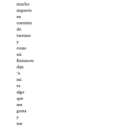
mucho
impacto
en
cuestión
de
turismo
y
cosas
así.
Entonces
dije,
“a
mí
es
algo
que
me
gusta
y
me