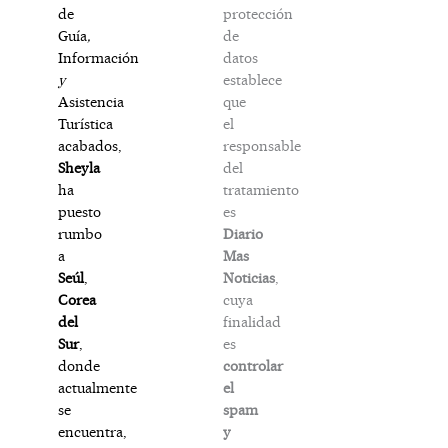
protección
de
de
Guía
,
datos
Información
establece
y
que
Asistencia
el
Turística
responsable
acabados,
del
Sheyla
tratamiento
ha
es
puesto
Diario
rumbo
Mas
a
Noticias
,
Seúl
,
cuya
Corea
finalidad
del
es
Sur
,
controlar
donde
el
actualmente
spam
se
y
encuentra,