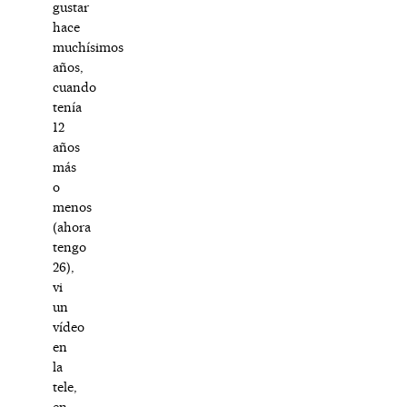
gustar
hace
muchísimos
años,
cuando
tenía
12
años
más
o
menos
(ahora
tengo
26),
vi
un
vídeo
en
la
tele,
en