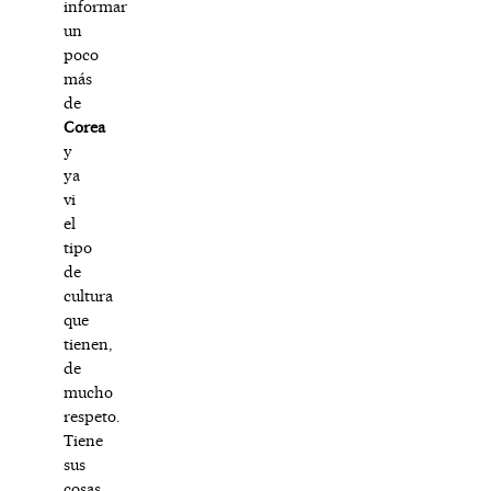
informar
un
poco
más
de
Corea
y
ya
vi
el
tipo
de
cultura
que
tienen,
de
mucho
respeto.
Tiene
sus
cosas