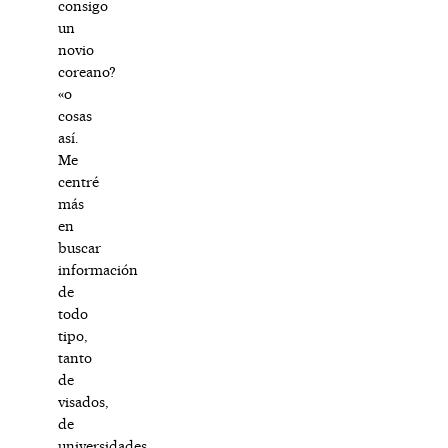
consigo
un
novio
coreano?
«o
cosas
así.
Me
centré
más
en
buscar
información
de
todo
tipo,
tanto
de
visados,
de
universidades,