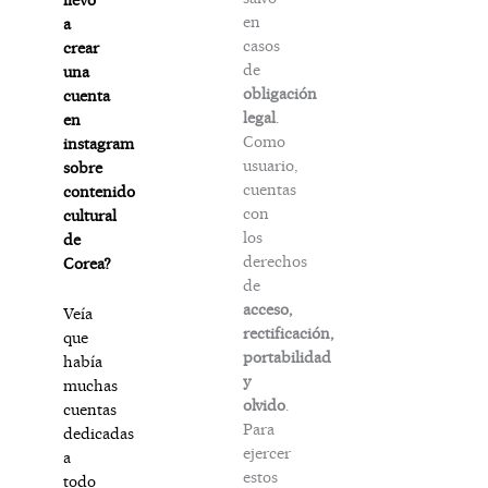
en
a
casos
crear
de
una
obligación
cuenta
legal
.
en
Como
instagram
usuario,
sobre
cuentas
contenido
con
cultural
los
de
derechos
Corea?
de
acceso,
Veía
rectificación,
que
portabilidad
había
y
muchas
olvido
.
cuentas
Para
dedicadas
ejercer
a
estos
todo