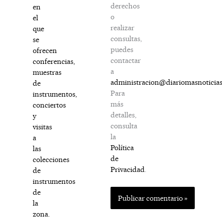
derechos
en
o
el
realizar
que
consultas,
se
puedes
ofrecen
contactar
conferencias,
a
muestras
administracion@diariomasnoticia
de
Para
instrumentos,
más
conciertos
detalles,
y
consulta
visitas
la
a
Política
las
de
colecciones
Privacidad
.
de
instrumentos
de
la
zona.