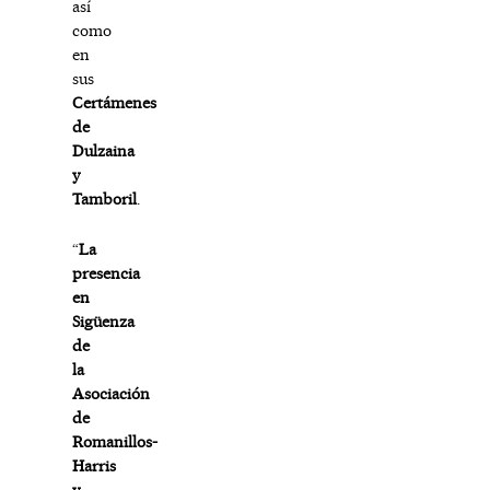
así
como
en
sus
Certámenes
de
Dulzaina
y
Tamboril
.
“
La
presencia
en
Sigüenza
de
la
Asociación
de
Romanillos-
Harris
y