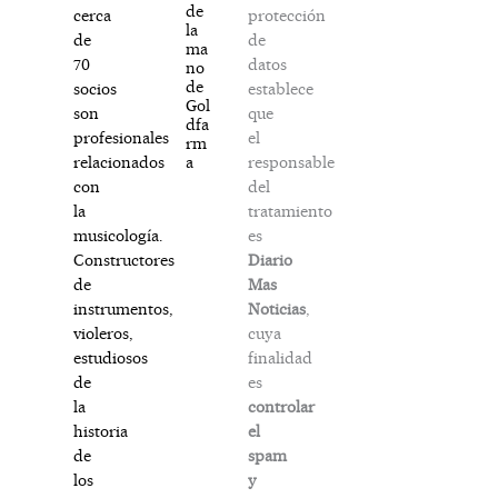
de
protección
cerca
la
de
de
ma
datos
70
no
de
establece
socios
Gol
que
son
dfa
el
profesionales
rm
responsable
a
relacionados
del
con
tratamiento
la
es
musicología.
Diario
Constructores
Mas
de
Noticias
,
instrumentos,
cuya
violeros,
finalidad
estudiosos
es
de
controlar
la
el
historia
spam
de
y
los