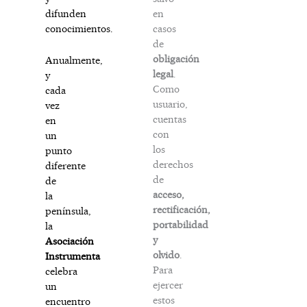
en
difunden
casos
conocimientos.
de
obligación
Anualmente,
legal
.
y
Como
cada
usuario,
vez
cuentas
en
con
un
los
punto
derechos
diferente
de
de
acceso,
la
rectificación,
península,
portabilidad
la
y
Asociación
olvido
.
Instrumenta
Para
celebra
ejercer
un
estos
encuentro