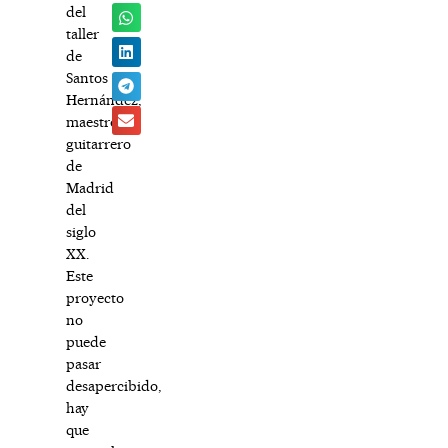
del
taller
de
Santos
Hernández,
maestro
guitarrero
de
Madrid
del
siglo
XX.
Este
proyecto
no
puede
pasar
desapercibido,
hay
que