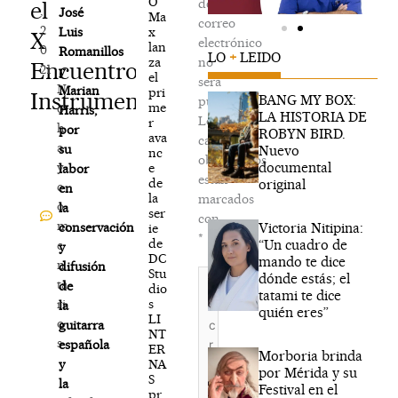
O
de
el
,
José
Ma
correo
2
x
Luis
X
electrónico
lan
0
Romanillos
LO
+
LEIDO
za
no
Encuentro
21
y
el
será
N
Marian
pri
Instrumenta
BANG MY BOX:
publicada.
me
o
Harris,
LA HISTORIA DE
Los
r
h
por
ROBYN BIRD.
ava
campos
a
su
Nuevo
nc
obligatorios
documental
y
e
labor
están
de
original
c
en
la
marcados
o
la
ser
con
m
Victoria Nitipina:
conservación
ie
*
de
“Un cuadro de
e
y
DC
mando te dice
n
difusión
Stu
Escribe
dónde estás; el
ta
de
dio
aquí...
tatami te dice
s
ri
la
quién eres”
LI
o
guitarra
NT
s
española
ER
Morboria brinda
NA
y
por Mérida y su
S
la
Festival en el
pr