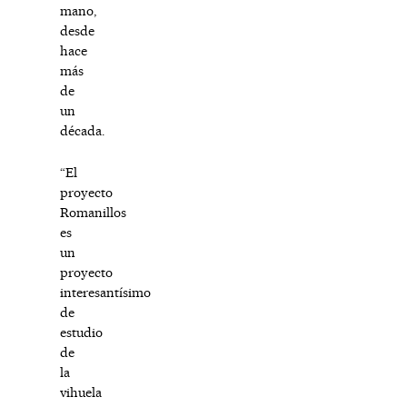
mano,
desde
hace
más
de
un
década.
“El
proyecto
Romanillos
es
un
proyecto
interesantísimo
de
estudio
de
la
vihuela