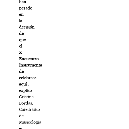
han
pesado
en
la
decisión
de
que
el
X
Encuentro
Instrumenta
de
celebrase
aquí
”,
explica
Cristina
Bordas,
Catedrática
de
Musicología
en