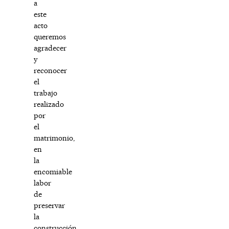
a
este
acto
queremos
agradecer
y
reconocer
el
trabajo
realizado
por
el
matrimonio,
en
la
encomiable
labor
de
preservar
la
construcción