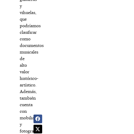
y
vihuelas,
que
podríamos
clasificar
como
documentos
musicales
de
alto
valor
histórico-
artístico.
Además,
también
cuenta
con
mobiliario
y
fotografías