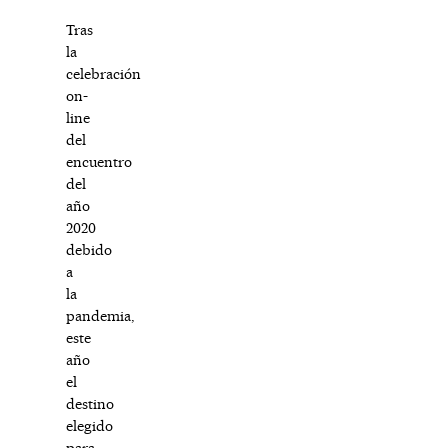
Tras
la
celebración
on-
line
del
encuentro
del
año
2020
debido
a
la
pandemia,
este
año
el
destino
elegido
para