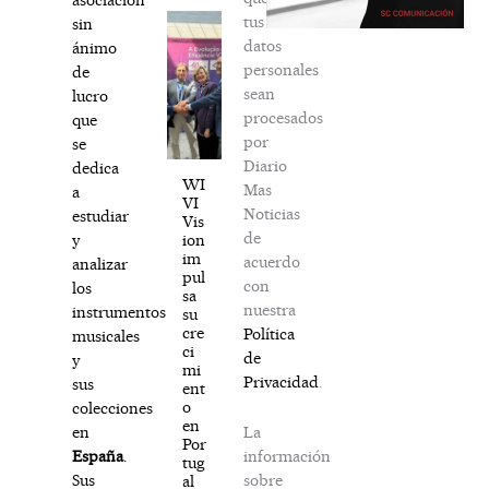
tus
sin
datos
ánimo
personales
de
sean
lucro
procesados
que
por
se
Diario
dedica
WI
Mas
a
VI
Noticias
estudiar
Vis
de
ion
y
im
acuerdo
analizar
pul
con
los
sa
nuestra
instrumentos
su
cre
Política
musicales
ci
de
y
mi
Privacidad
.
sus
ent
o
colecciones
en
La
en
Por
información
España
.
tug
sobre
Sus
al