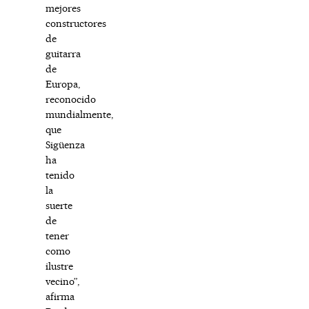
mejores
constructores
de
guitarra
de
Europa,
reconocido
mundialmente,
que
Sigüenza
ha
tenido
la
suerte
de
tener
como
ilustre
vecino”,
afirma