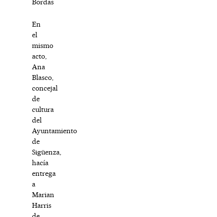
Bordas
En
el
mismo
acto,
Ana
Blasco,
concejal
de
cultura
del
Ayuntamiento
de
Sigüenza,
hacía
entrega
a
Marian
Harris
de