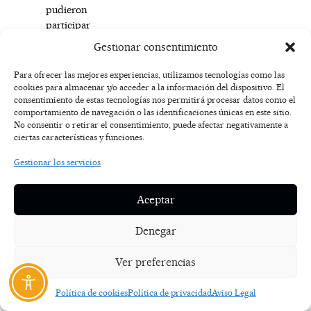
pudieron
participar
en
Gestionar consentimiento
actividades
tan
Para ofrecer las mejores experiencias, utilizamos tecnologías como las
interesantes
cookies para almacenar y/o acceder a la información del dispositivo. El
consentimiento de estas tecnologías nos permitirá procesar datos como el
como
comportamiento de navegación o las identificaciones únicas en este sitio.
la
No consentir o retirar el consentimiento, puede afectar negativamente a
visita
ciertas características y funciones.
a
los
Gestionar los servicios
Órganos
y
Aceptar
al
Archivo
Denegar
de
la
Ver preferencias
catedral,
uno
Política de cookies
Política de privacidad
Aviso Legal
de