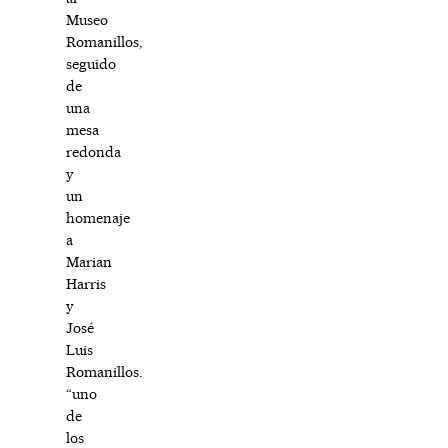
Museo
Romanillos,
seguido
de
una
mesa
redonda
y
un
homenaje
a
Marian
Harris
y
José
Luis
Romanillos.
“uno
de
los