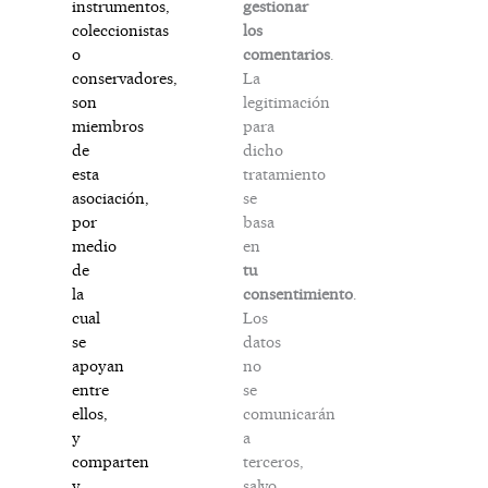
gestionar
instrumentos,
los
coleccionistas
comentarios
.
o
La
conservadores,
legitimación
son
para
miembros
dicho
de
tratamiento
esta
se
asociación,
basa
por
en
medio
tu
de
consentimiento
.
la
Los
cual
datos
se
no
apoyan
se
entre
comunicarán
ellos,
a
y
terceros,
comparten
salvo
y