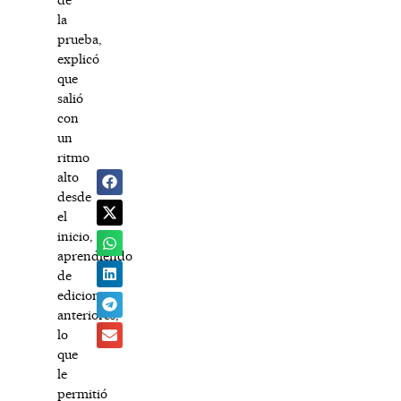
la
prueba,
explicó
que
salió
con
un
ritmo
alto
desde
el
inicio,
aprendiendo
de
ediciones
anteriores,
lo
que
le
permitió