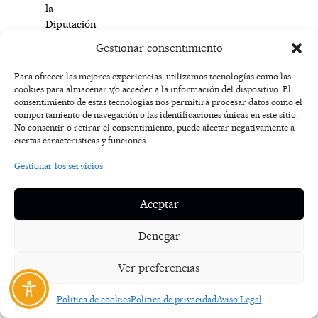
la
Diputación
de
Gestionar consentimiento
Guadalajara.
Aragunde
Para ofrecer las mejores experiencias, utilizamos tecnologías como las
reconoció
cookies para almacenar y/o acceder a la información del dispositivo. El
que
consentimiento de estas tecnologías nos permitirá procesar datos como el
comportamiento de navegación o las identificaciones únicas en este sitio.
tenía
No consentir o retirar el consentimiento, puede afectar negativamente a
“muchas
ciertas características y funciones.
ganas
de
Gestionar los servicios
volver
a
Aceptar
Sigüenza”,
una
Denegar
ciudad
que
Ver preferencias
definió
como
Política de cookies
Política de privacidad
Aviso Legal
“una