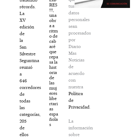
RES
tus
récords.
!!!,
datos
La
una
personales
XV
obr
a a
sean
edición
ritm
procesados
de
o de
por
la
cab
Diario
aré
San
que
Mas
Silvestre
repa
Noticias
Seguntina
sa la
de
hist
reunió
oria
acuerdo
a
de
con
646
las
nuestra
corredores
muj
eres
Política
de
libe
de
todas
rtari
Privacidad
.
las
as
espa
categorías,
ñola
La
205
s
información
de
sobre
ellos