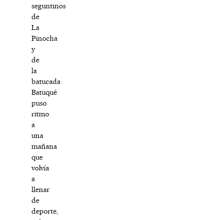
seguntinos
de
La
Pinocha
y
de
la
batucada
Batuqué
puso
ritmo
a
una
mañana
que
volvía
a
llenar
de
deporte,