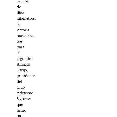
prueba
de
diez
kilómetros,
la
victoria
masculina
fue
para
el
seguntino
Alfonso
Garijo,
presidente
del
Club
Atletismo
Sigüenza,
que
firmó
un