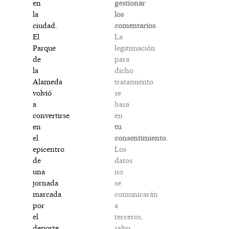
gestionar
en
los
la
comentarios
.
ciudad.
La
El
legitimación
Parque
para
de
dicho
la
tratamiento
Alameda
se
volvió
basa
a
en
convertirse
tu
en
consentimiento
.
el
Los
epicentro
datos
de
no
una
se
jornada
comunicarán
marcada
a
por
terceros,
el
salvo
deporte,