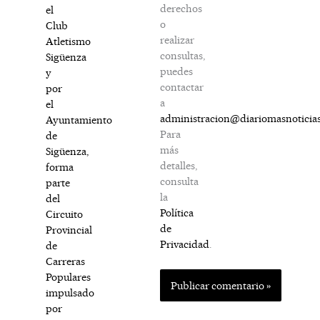
derechos
el
o
Club
realizar
Atletismo
consultas,
Sigüenza
puedes
y
contactar
por
a
el
administracion@diariomasnoticia
Ayuntamiento
Para
de
más
Sigüenza,
detalles,
forma
consulta
parte
la
del
Política
Circuito
de
Provincial
Privacidad
.
de
Carreras
Populares
impulsado
por