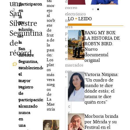
sal
de
una
0
participaron
mor
correo
2
ejo
en
San
electrónico
al
6
la
LO
+
LEIDO
sorb
no
Silvestre
N
XV
ete
será
o
edición
de
Seguntina
BANG MY BOX:
publicada.
frut
h
de
LA HISTORIA DE
Los
a de
de
a
la
ROBYN BIRD.
la
campos
y
San
Nuevo
pasi
récord
obligatorios
documental
c
ón:
Silvestre
están
Los
original
o
Seguntina,
plat
marcados
m
estableciendo
os
con
e
Victoria Nitipina:
el
más
*
vera
“Un cuadro de
n
mayor
nieg
mando te dice
ta
registro
os
Escribe
dónde estás; el
ri
de
de
aquí...
tatami te dice
La
o
participación
quién eres”
Mae
s
alcanzado
stría
nunca
Morboria brinda
en
por Mérida y su
una
Festival en el