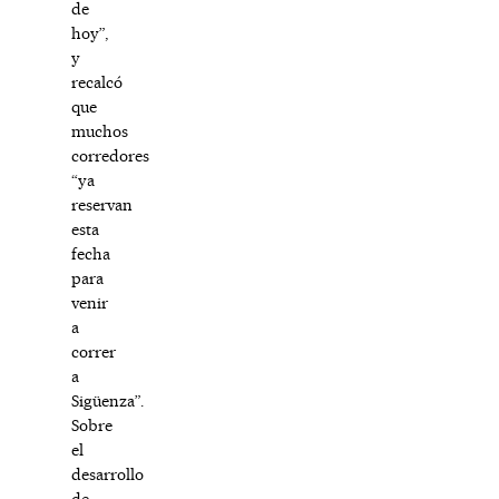
de
hoy”,
y
recalcó
que
muchos
corredores
“ya
reservan
esta
fecha
para
venir
a
correr
a
Sigüenza”.
Sobre
el
desarrollo
de