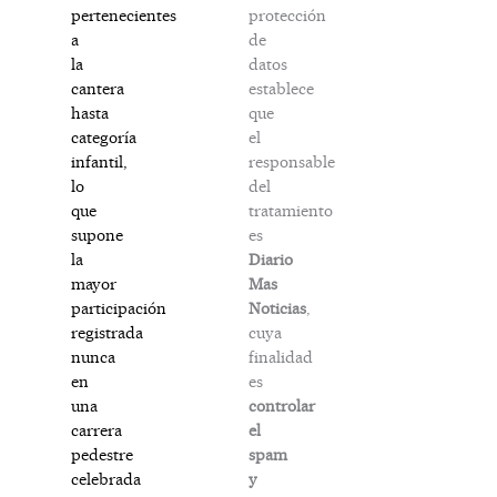
protección
pertenecientes
de
a
datos
la
establece
cantera
que
hasta
el
categoría
responsable
infantil,
del
lo
tratamiento
que
es
supone
Diario
la
Mas
mayor
Noticias
,
participación
cuya
registrada
finalidad
nunca
es
en
controlar
una
el
carrera
spam
pedestre
y
celebrada