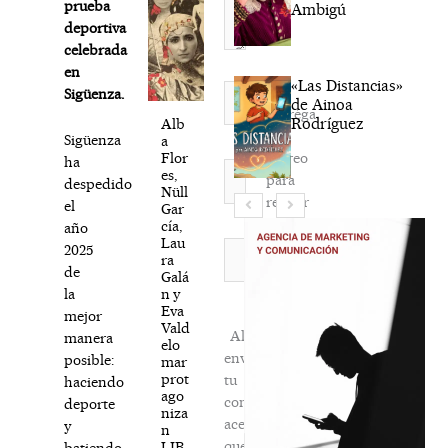
prueba
Ambigú
deportiva
celebrada
en
«Las Distancias»
Nombre*
Sigüenza.
de Ainoa
Agréga
Rodríguez
Alb
mi
Sigüenza
a
correo
Flor
ha
Correo
es,
para
despedido
electrónico*
Nüll
recibir
el
Gar
la
cía,
año
Lau
newsletter
Web
2025
ra
habitual
de
Galá
n y
la
Eva
mejor
Vald
Al
manera
elo
enviar
posible:
mar
prot
tu
haciendo
ago
comentario,
deporte
niza
aceptas
y
n
que
LIB
batiendo