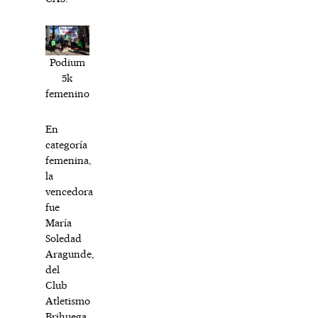
Podium
5k
femenino
En
categoría
femenina,
la
vencedora
fue
María
Soledad
Aragunde,
del
Club
Atletismo
Brihuega,