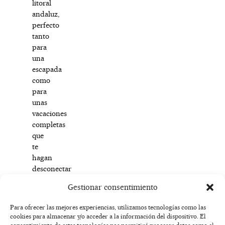
litoral
andaluz,
perfecto
tanto
para
una
escapada
como
para
unas
vacaciones
completas
que
te
hagan
desconectar
por
Gestionar consentimiento
completo.
Para ofrecer las mejores experiencias, utilizamos tecnologías como las
cookies para almacenar y/o acceder a la información del dispositivo. El
F
I
T
X
Y