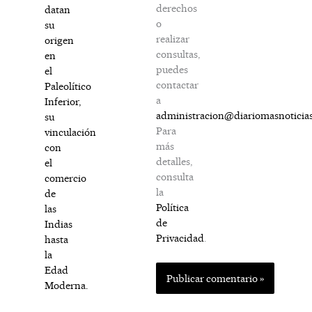
derechos
datan
o
su
realizar
origen
consultas,
en
puedes
el
contactar
Paleolítico
a
Inferior,
administracion@diariomasnoticia
su
Para
vinculación
más
con
detalles,
el
consulta
comercio
la
de
Política
las
de
Indias
Privacidad
.
hasta
la
Edad
Moderna.