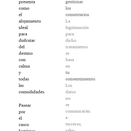
gestionar
presenta
los
como
comentarios
.
el
La
alojamiento
legitimación
ideal
para
para
dicho
disfrutar
tratamiento
del
se
destino
basa
con
en
calma
tu
y
consentimiento
.
todas
Los
las
datos
comodidades.
no
se
Pasear
comunicarán
por
a
el
terceros,
casco
salvo
histórico