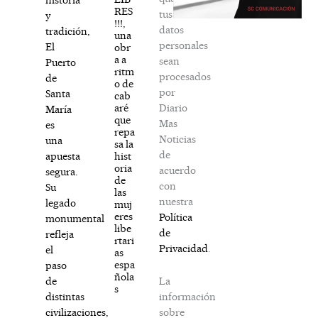
RES
tus
y
!!!,
datos
tradición,
una
personales
El
obr
a a
sean
Puerto
ritm
procesados
de
o de
por
Santa
cab
Diario
aré
María
que
Mas
es
repa
Noticias
una
sa la
de
hist
apuesta
oria
acuerdo
segura.
de
con
Su
las
nuestra
legado
muj
eres
Política
monumental
libe
de
refleja
rtari
Privacidad
.
el
as
espa
paso
ñola
La
de
s
información
distintas
sobre
civilizaciones,