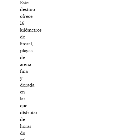
Este
destino
ofrece
16
kilómetros
de
litoral,
playas
de
arena
fina
y
dorada,
en
las
que
disfrutar
de
horas
de
sol