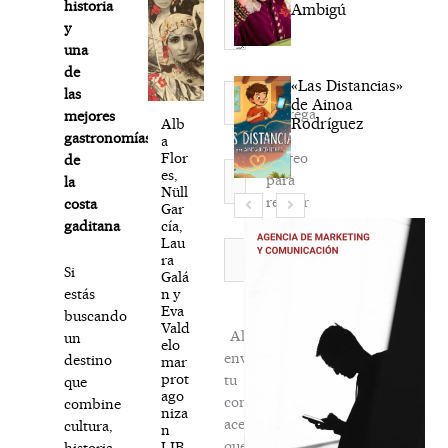
historia
Ambigú
y
una
de
«Las Distancias»
Nombre*
las
de Ainoa
Agréga
mejores
Rodríguez
Alb
mi
gastronomías
a
correo
Flor
de
Correo
es,
para
la
electrónico*
Nüll
recibir
costa
Gar
la
cía,
gaditana
Lau
newsletter
Web
ra
habitual
Si
Galá
n y
estás
Eva
buscando
Vald
Al
un
elo
enviar
destino
mar
prot
tu
que
ago
comentario,
combine
niza
aceptas
cultura,
n
que
LIB
historia