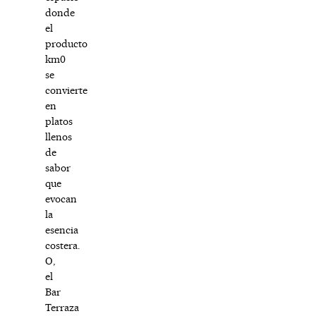
donde
el
producto
km0
se
convierte
en
platos
llenos
de
sabor
que
evocan
la
esencia
costera.
O,
el
Bar
Terraza