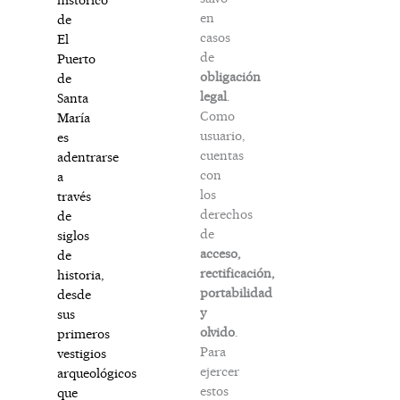
en
de
casos
El
de
Puerto
obligación
de
legal
.
Santa
Como
María
usuario,
es
cuentas
adentrarse
con
a
los
través
derechos
de
de
siglos
acceso,
de
rectificación,
historia,
portabilidad
desde
y
sus
olvido
.
primeros
Para
vestigios
ejercer
arqueológicos
estos
que