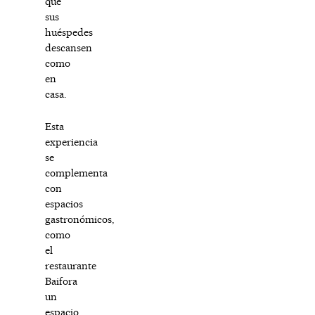
que
sus
huéspedes
descansen
como
en
casa.
Esta
experiencia
se
complementa
con
espacios
gastronómicos,
como
el
restaurante
Baifora
un
espacio