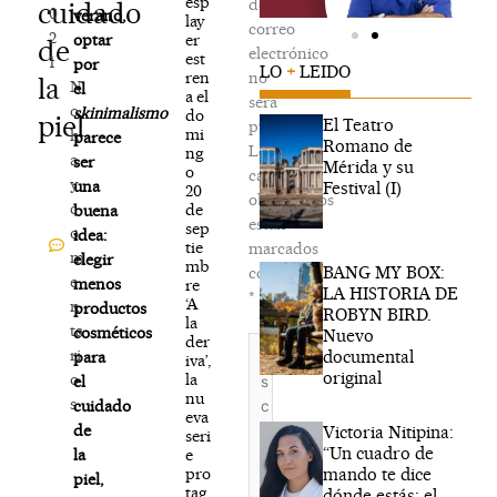
esp
de
cuidado
0
verano,
lay
correo
2
er
optar
de
electrónico
est
1
por
LO
+
LEIDO
ren
no
la
N
el
a el
será
o
skinimalismo
do
piel
El Teatro
publicada.
mi
h
parece
Romano de
Los
ng
a
ser
Mérida y su
o
campos
y
una
Festival (I)
20
obligatorios
c
de
buena
están
sep
o
idea:
tie
marcados
m
elegir
mb
BANG MY BOX:
con
e
menos
re
LA HISTORIA DE
*
‘A
n
productos
ROBYN BIRD.
la
ta
cosméticos
Nuevo
der
Escribe
ri
documental
para
iva’,
aquí...
original
la
o
el
nu
s
cuidado
eva
de
Victoria Nitipina:
seri
“Un cuadro de
e
la
mando te dice
pro
piel,
tag
dónde estás; el