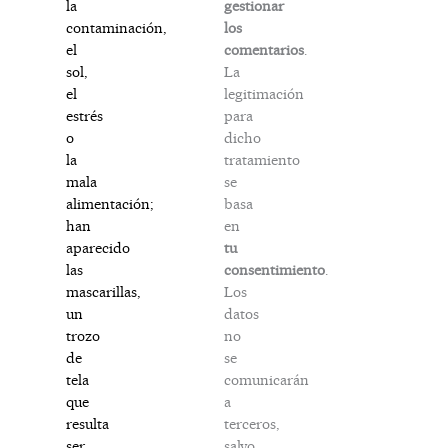
gestionar
la
los
contaminación,
comentarios
.
el
La
sol,
legitimación
el
para
estrés
dicho
o
tratamiento
la
se
mala
basa
alimentación;
en
han
tu
aparecido
consentimiento
.
las
Los
mascarillas,
datos
un
no
trozo
se
de
comunicarán
tela
a
que
terceros,
resulta
salvo
ser