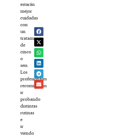
estarán
mejor
cuidadas
con
un
tratamiento
de
cinco
o
seis.
Los
profesionales
recomiendan
ir
probando
distintas
rutinas
e
ir
viendo