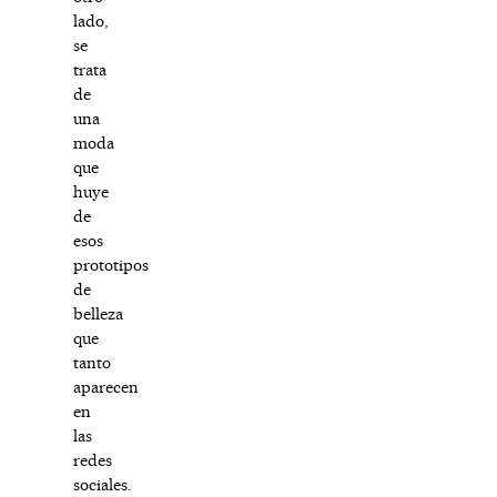
lado,
se
trata
de
una
moda
que
huye
de
esos
prototipos
de
belleza
que
tanto
aparecen
en
las
redes
sociales.