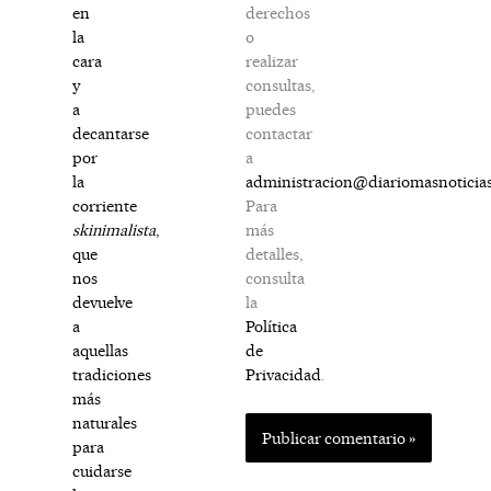
derechos
en
o
la
realizar
cara
consultas,
y
puedes
a
contactar
decantarse
a
por
administracion@diariomasnoticia
la
Para
corriente
más
skinimalista
,
detalles,
que
consulta
nos
la
devuelve
Política
a
de
aquellas
Privacidad
.
tradiciones
más
naturales
para
cuidarse