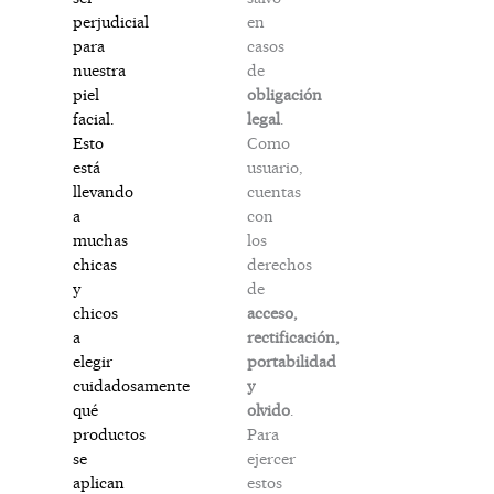
en
perjudicial
casos
para
de
nuestra
obligación
piel
legal
.
facial.
Como
Esto
usuario,
está
cuentas
llevando
con
a
los
muchas
derechos
chicas
de
y
acceso,
chicos
rectificación,
a
portabilidad
elegir
y
cuidadosamente
olvido
.
qué
Para
productos
ejercer
se
estos
aplican