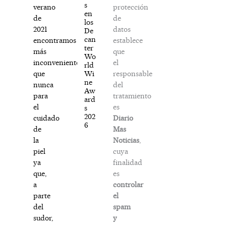
s
protección
verano
en
de
de
los
datos
2021
De
can
establece
encontramos
ter
que
más
Wo
el
inconvenientes
rld
responsable
Wi
que
ne
del
nunca
Aw
tratamiento
para
ard
es
el
s
202
Diario
cuidado
6
Mas
de
Noticias
,
la
cuya
piel
finalidad
ya
es
que,
controlar
a
el
parte
spam
del
y
sudor,