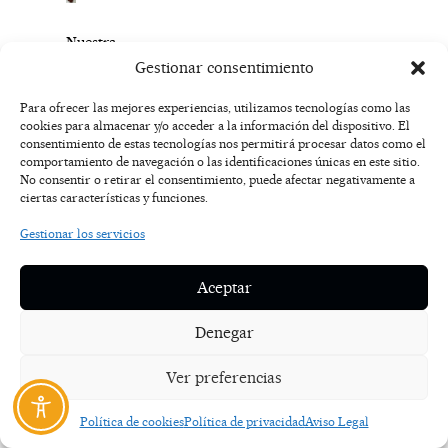
Nuestra
piel
Gestionar consentimiento
se
merece
Para ofrecer las mejores experiencias, utilizamos tecnologías como las
cookies para almacenar y/o acceder a la información del dispositivo. El
esta
consentimiento de estas tecnologías nos permitirá procesar datos como el
“dieta”
comportamiento de navegación o las identificaciones únicas en este sitio.
de
No consentir o retirar el consentimiento, puede afectar negativamente a
cosméticos
ciertas características y funciones.
y
Gestionar los servicios
los
profesionales
son
Aceptar
conscientes
de
Denegar
ello,
por
Ver preferencias
eso
trabajan
Política de cookies
Política de privacidad
Aviso Legal
día