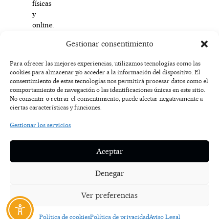
físicas
y
online.
Gestionar consentimiento
www.sunglasshut.com
Para ofrecer las mejores experiencias, utilizamos tecnologías como las
cookies para almacenar y/o acceder a la información del dispositivo. El
F
I
T
X
Y
consentimiento de estas tecnologías nos permitirá procesar datos como el
a
n
i
-
o
AVISO
comportamiento de navegación o las identificaciones únicas en este sitio.
c
s
k
t
u
LEGAL
No consentir o retirar el consentimiento, puede afectar negativamente a
e
t
t
w
t
ciertas características y funciones.
b
a
o
i
u
o
g
k
t
b
POLÍTICA
Gestionar los servicios
o
r
t
e
DE
k
a
e
COOKIES
-
m
r
Aceptar
f
POLÍTICA DE
PRIVACIDAD
Denegar
NOSOTROS
Ver preferencias
CONTACTO
Política de cookies
Política de privacidad
Aviso Legal