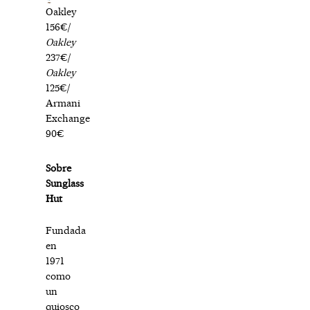
Oakley
156€/
Oakley
237€/
Oakley
125€/
Armani
Exchange
90€
Sobre
Sunglass
Hut
Fundada
en
1971
como
un
quiosco