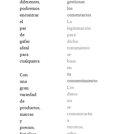
gestionar
diferentes,
los
podremos
comentarios
.
encontrar
La
el
legitimación
par
para
de
dicho
gafas
tratamiento
ideal
se
para
basa
cualquiera.
en
tu
Con
consentimiento
.
una
Los
gran
datos
variedad
no
de
se
productos,
comunicarán
marcas
a
y
terceros,
precios,
salvo
Sunglass