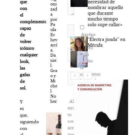
necesidad de
que
oni
nombrar aquello
con
zad
que durante
a
el
mucho tiempo
por
complemento
Pa
solo supe callar»
Nombre*
capaz
ula
Agréga
Ec
de
“Electra jonda” en
hev
mi
volver
arrí
Mérida
correo
icónico
a,
Correo
para
cualquier
Da
electrónico*
nie
recibir
look,
l
la
las
Gra
newsletter
Web
gafas
o y
Mi
habitual
de
che
sol.
l
No
her
Al
Y
enviar
es
tu
que,
comentario,
siguiendo
aceptas
con
que
el