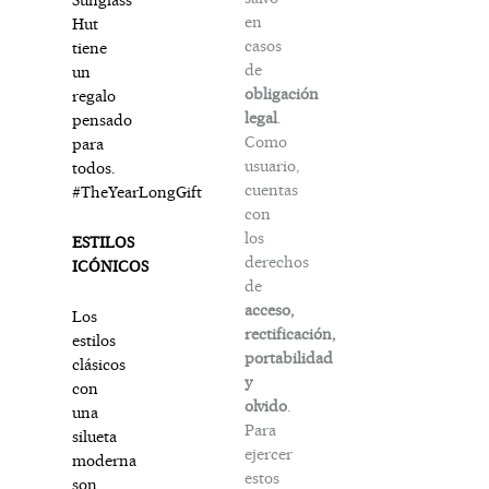
en
Hut
casos
tiene
de
un
obligación
regalo
legal
.
pensado
Como
para
usuario,
todos.
cuentas
#TheYearLongGift
con
los
ESTILOS
derechos
ICÓNICOS
de
acceso,
Los
rectificación,
estilos
portabilidad
clásicos
y
con
olvido
.
una
Para
silueta
ejercer
moderna
estos
son