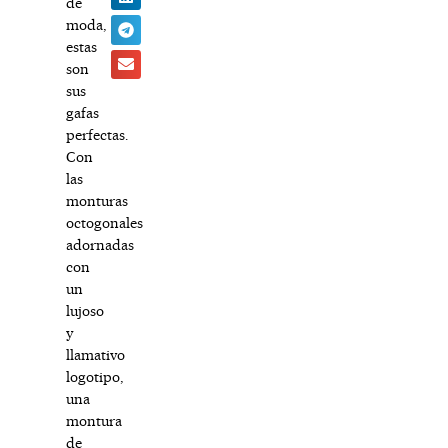
de
moda,
estas
son
sus
gafas
perfectas.
Con
las
monturas
octogonales
adornadas
con
un
lujoso
y
llamativo
logotipo,
una
montura
de