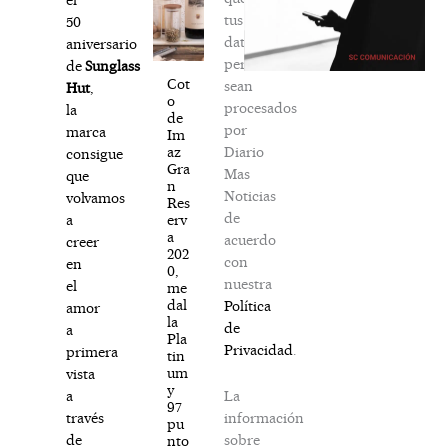
tus
50
datos
aniversario
personales
de
Sunglass
Cot
sean
Hut
,
o
procesados
la
de
por
marca
Im
Diario
az
consigue
Gra
Mas
que
n
Noticias
volvamos
Res
de
erv
a
a
acuerdo
creer
202
con
en
0,
nuestra
el
me
dal
Política
amor
la
de
a
Pla
Privacidad
.
primera
tin
um
vista
y
La
a
97
información
través
pu
sobre
de
nto