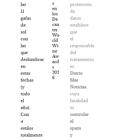
s
protección
las
en
de
11
los
datos
gafas
De
can
establece
de
ter
que
sol
Wo
el
con
rld
responsable
Wi
las
ne
del
que
Aw
tratamiento
deslumbrar
ard
es
en
s
202
Diario
estas
6
Mas
fechas
Noticias
,
(y
cuya
todo
finalidad
el
es
año).
controlar
Con
el
4
spam
estilos
y
totalmente