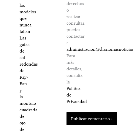
derechos
los
o
modelos
realizar
que
consultas,
nunca
puedes
fallan.
contactar
Las
a
gafas
administracion@diariomasnoticia
de
Para
sol
más
redondas
detalles,
de
consulta
Ray-
la
Ban
Política
y
de
la
Privacidad
.
montura
cuadrada
de
ojo
de