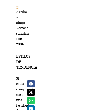
Arriba
y
abajo
Versace
sunglass
Hut
200€
ESTILOS
DE
TENDENCIA
Si
estás
comprando
para
una
fashionista