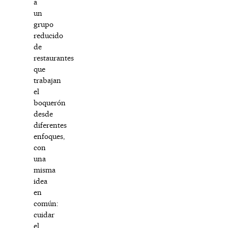
a
un
grupo
reducido
de
restaurantes
que
trabajan
el
boquerón
desde
diferentes
enfoques,
con
una
misma
idea
en
común:
cuidar
el