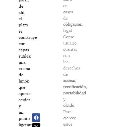
en
de
casos
ahí,
de
el
obligación
plato
legal
.
se
Como
construye
usuario,
con
cuentas
capas
con
sutiles:
los
una
derechos
crema
de
de
acceso,
limón
rectificación,
que
portabilidad
aporta
y
acidez
olvido
.
y
Para
un
ejercer
punto
estos
ligeramente