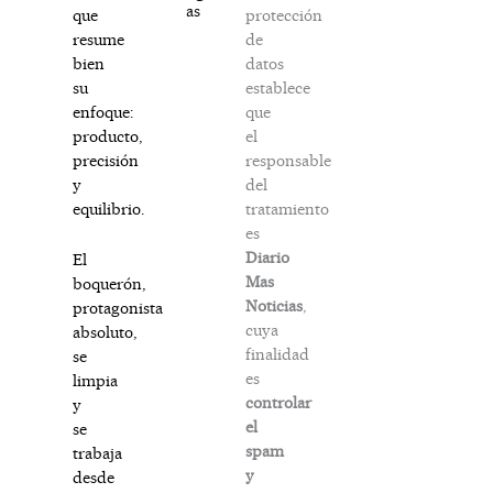
as
protección
que
de
resume
datos
bien
establece
su
que
enfoque:
el
producto,
responsable
precisión
del
y
tratamiento
equilibrio.
es
Diario
El
Mas
boquerón,
Noticias
,
protagonista
cuya
absoluto,
finalidad
se
es
limpia
controlar
y
el
se
spam
trabaja
y
desde