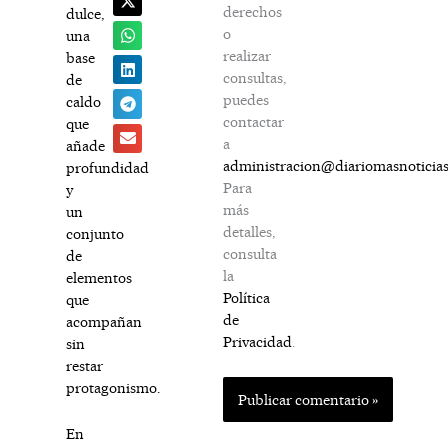
derechos
dulce,
o
una
realizar
base
consultas,
de
puedes
caldo
contactar
que
a
añade
administracion@diariomasnoticia
profundidad
Para
y
más
un
detalles,
conjunto
consulta
de
la
elementos
Política
que
de
acompañan
Privacidad
.
sin
restar
protagonismo.
En