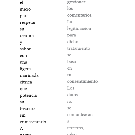
gestionar
el
los
inicio
comentarios
.
para
La
respetar
legitimación
su
para
textura
dicho
y
tratamiento
sabor,
se
con
basa
una
en
ligera
tu
marinada
consentimiento
.
cítrica
Los
que
datos
potencia
no
su
se
frescura
comunicarán
sin
a
enmascararlo.
terceros,
A
salvo
partir