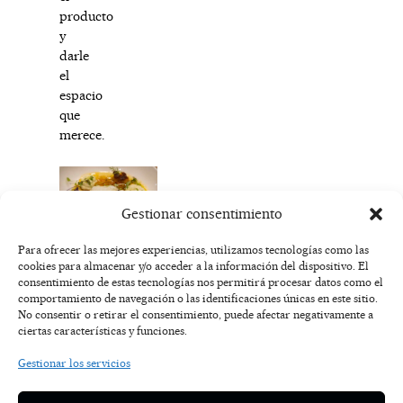
producto
y
darle
el
espacio
que
merece.
Gestionar consentimiento
Taberna_Chiripa
Para ofrecer las mejores experiencias, utilizamos tecnologías como las
cookies para almacenar y/o acceder a la información del dispositivo. El
F
I
T
X
Y
consentimiento de estas tecnologías nos permitirá procesar datos como el
a
n
i
-
o
AVISO
comportamiento de navegación o las identificaciones únicas en este sitio.
c
s
k
t
u
LEGAL
No consentir o retirar el consentimiento, puede afectar negativamente a
e
t
t
w
t
ciertas características y funciones.
b
a
o
i
u
o
g
k
t
b
POLÍTICA
Gestionar los servicios
o
r
t
e
DE
k
a
e
COOKIES
-
m
r