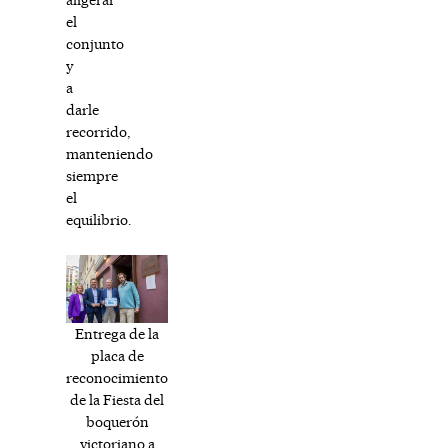
el
conjunto
y
a
darle
recorrido,
manteniendo
siempre
el
equilibrio.
Entrega de la
placa de
reconocimiento
de la Fiesta del
boquerón
victoriano a