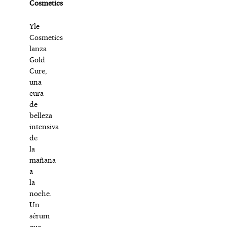
Cosmetics
Yle
Cosmetics
lanza
Gold
Cure,
una
cura
de
belleza
intensiva
de
la
mañana
a
la
noche.
Un
sérum
que