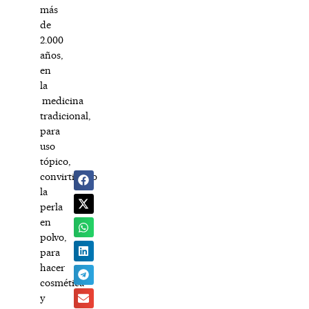
más
de
2.000
años,
en
la
medicina
tradicional,
para
uso
tópico,
convirtiendo
la
perla
en
polvo,
para
hacer
cosmética
y