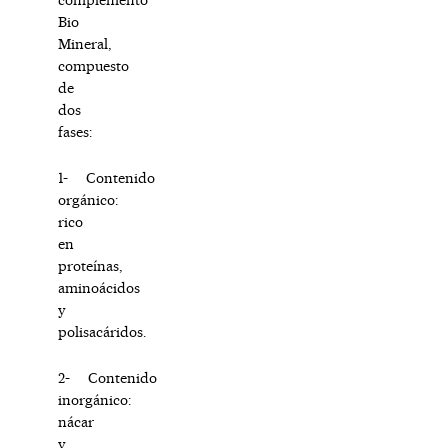
Bio
Mineral,
compuesto
de
dos
fases:
1- Contenido
orgánico:
rico
en
proteínas,
aminoácidos
y
polisacáridos.
2- Contenido
inorgánico:
nácar
y