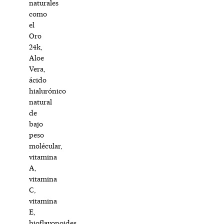
naturales
como
el
Oro
24k,
Aloe
Vera,
ácido
hialurónico
natural
de
bajo
peso
molécular,
vitamina
A,
vitamina
C,
vitamina
E,
bioflavonoides