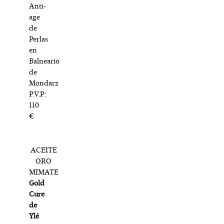
Anti-
age
de
Perlas
en
Balneario
de
Mondarz
P.V.P:
110
€
ACEITE
ORO
MIMATE
Gold
Cure
de
Ylé