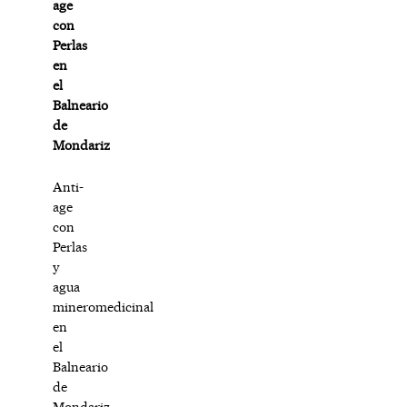
age
con
Perlas
en
el
Balneario
de
Mondariz
Anti-
age
con
Perlas
y
agua
mineromedicinal
en
el
Balneario
de
Mondariz