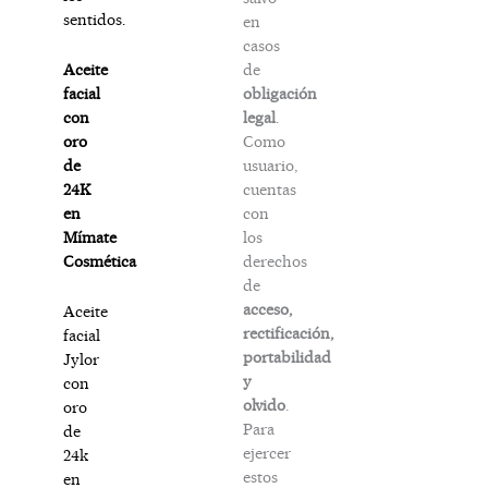
sentidos.
en
casos
de
Aceite
obligación
facial
legal
.
con
Como
oro
usuario,
de
cuentas
24K
con
en
los
Mímate
derechos
Cosmética
de
acceso,
Aceite
rectificación,
facial
portabilidad
Jylor
y
con
olvido
.
oro
Para
de
ejercer
24k
estos
en