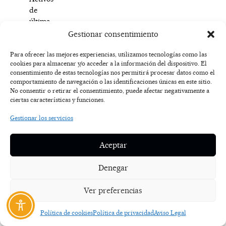
de
última
generación
Gestionar consentimiento
y
fabricados
Para ofrecer las mejores experiencias, utilizamos tecnologías como las
cookies para almacenar y/o acceder a la información del dispositivo. El
en
consentimiento de estas tecnologías nos permitirá procesar datos como el
Bio-
comportamiento de navegación o las identificaciones únicas en este sitio.
fábricas
No consentir o retirar el consentimiento, puede afectar negativamente a
con
ciertas características y funciones.
últimas
Gestionar los servicios
tecnologías.
Activos
novedosos
Aceptar
efectivos
y
Denegar
testados
con
Ver preferencias
resultados
increíbles
Política de cookies
Política de privacidad
Aviso Legal
parabenos,