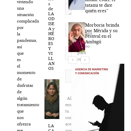
viviendo
s
tatami te dice
una
de
quién eres”
LA
situación
OD
complicada
ISE
Morboria brinda
Nombre*
por
A y
por Mérida y su
Agréga
HÉ
la
Festival en el
RO
mi
pandemia,
Ambigú
ES
correo
así
Y
Correo
para
que
VI
electrónico*
LL
recibir
es
AN
la
el
OS
newsletter
Web
momento
habitual
de
disfrutar
de
Al
algún
enviar
tratamiento
tu
que
comentario,
nos
aceptas
ofrezca
LA
que
ese
CA