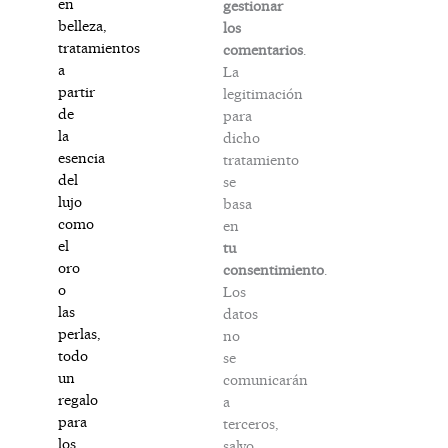
en
gestionar
belleza,
los
tratamientos
comentarios
.
a
La
partir
legitimación
de
para
la
dicho
esencia
tratamiento
del
se
lujo
basa
como
en
el
tu
oro
consentimiento
.
o
Los
las
datos
perlas,
no
todo
se
un
comunicarán
regalo
a
para
terceros,
los
salvo