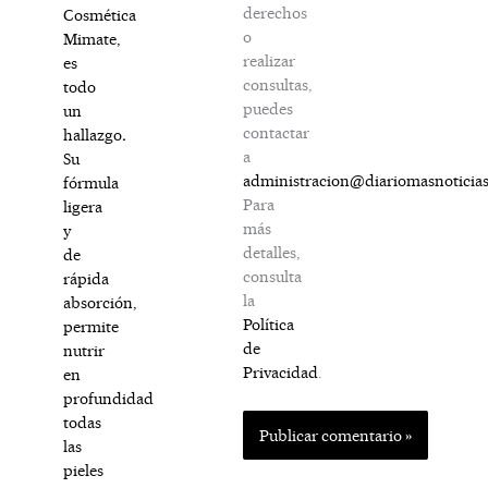
derechos
Cosmética
o
Mimate,
realizar
es
consultas,
todo
puedes
un
contactar
hallazgo
.
a
Su
administracion@diariomasnoticia
fórmula
Para
ligera
más
y
detalles,
de
consulta
rápida
la
absorción,
Política
permite
de
nutrir
Privacidad
.
en
profundidad
todas
las
pieles