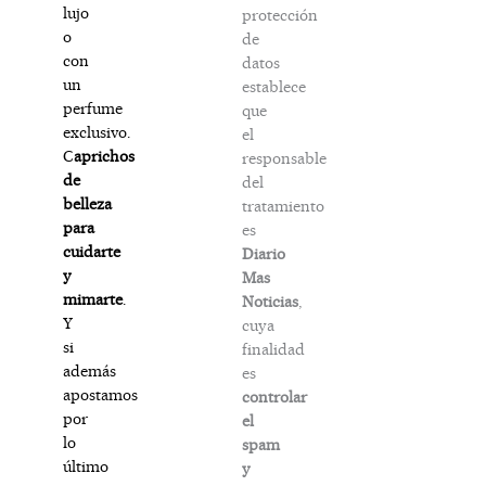
lujo
protección
o
de
con
datos
un
establece
perfume
que
exclusivo.
el
C
aprichos
responsable
de
del
belleza
tratamiento
para
es
cuidarte
Diario
y
Mas
mimarte
.
Noticias
,
Y
cuya
si
finalidad
además
es
apostamos
controlar
por
el
lo
spam
último
y