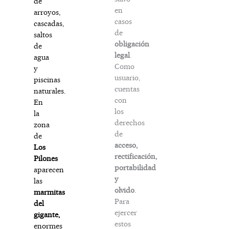
de
en
arroyos,
casos
cascadas,
de
saltos
obligación
de
legal
.
agua
Como
y
usuario,
piscinas
cuentas
naturales.
con
En
los
la
derechos
zona
de
de
acceso,
Los
rectificación,
Pilones
portabilidad
aparecen
y
las
olvido
.
marmitas
Para
del
ejercer
gigante,
estos
enormes