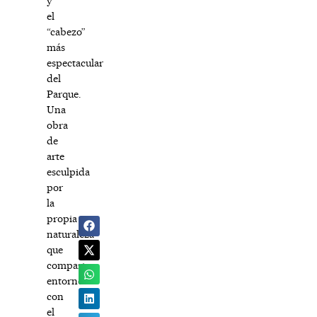
y
el
“cabezo”
más
espectacular
del
Parque.
Una
obra
de
arte
esculpida
por
la
propia
naturaleza
que
comparte
entorno
con
el