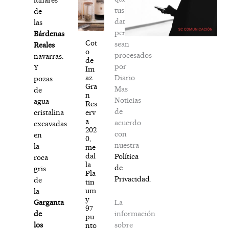
tus
de
datos
las
personales
Bárdenas
Cot
sean
Reales
o
procesados
navarras.
de
por
Y
Im
Diario
az
pozas
Gra
Mas
de
n
Noticias
agua
Res
de
erv
cristalina
a
acuerdo
excavadas
202
con
en
0,
nuestra
la
me
dal
Política
roca
la
de
gris
Pla
Privacidad
.
de
tin
um
la
y
La
Garganta
97
información
de
pu
sobre
los
nto