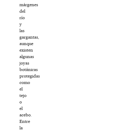
márgenes
del
río
y
las
gargantas,
aunque
existen
algunas
joyas
botánicas
protegidas
como
el
tejo
o
el
acebo.
Entre
la