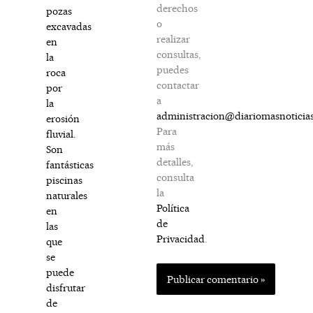
derechos
pozas
o
excavadas
realizar
en
consultas,
la
puedes
roca
contactar
por
a
la
administracion@diariomasnoticia
erosión
Para
fluvial.
más
Son
detalles,
fantásticas
consulta
piscinas
la
naturales
Política
en
de
las
Privacidad
.
que
se
puede
disfrutar
de