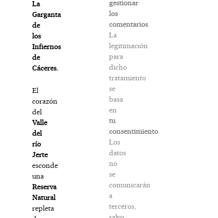
gestionar
La
los
Garganta
comentarios
.
de
La
los
legitimación
Infiernos
para
de
dicho
Cáceres.
tratamiento
se
El
basa
corazón
en
del
tu
Valle
consentimiento
.
del
Los
río
datos
Jerte
no
esconde
se
una
comunicarán
Reserva
a
Natural
terceros,
repleta
salvo