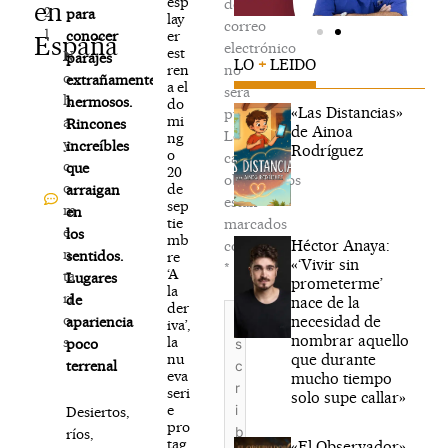
esp
de
en
2
para
lay
correo
1
er
conocer
España
electrónico
est
N
parajes
LO
+
LEIDO
ren
no
o
extrañamente
a el
será
h
hermosos.
do
«Las Distancias»
publicada.
mi
a
Rincones
de Ainoa
Los
ng
y
increíbles
Rodríguez
o
campos
c
que
20
obligatorios
o
de
arraigan
están
sep
m
en
tie
marcados
e
los
mb
Héctor Anaya:
con
n
sentidos.
re
«‘Vivir sin
*
‘A
ta
Lugares
prometerme’
la
ri
de
nace de la
der
Escribe
o
necesidad de
apariencia
iva’,
aquí...
nombrar aquello
la
s
poco
que durante
nu
terrenal
eva
mucho tiempo
seri
solo supe callar»
e
Desiertos,
pro
ríos,
tag
«El Observador»