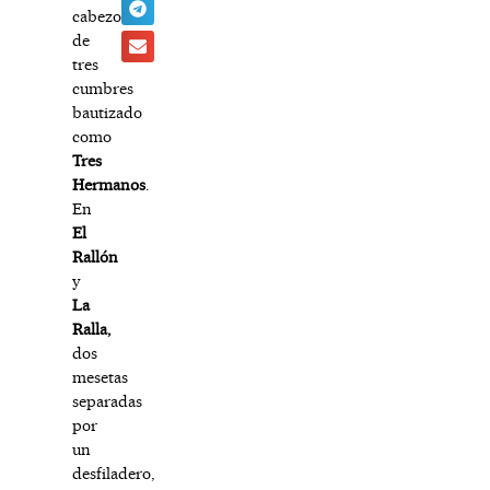
cabezo
de
tres
cumbres
bautizado
como
Tres
Hermanos
.
En
El
Rallón
y
La
Ralla,
dos
mesetas
separadas
por
un
desfiladero,