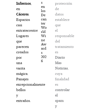
s
protección
Infiernos
,
en
de
en
los
datos
Cáceres
.
De
can
establece
Espacios
ter
que
casi
Wo
el
extraterrestres.
rld
responsable
Wi
Lugares
ne
del
que
Aw
tratamiento
parecen
ard
es
creados
s
202
Diario
por
6
Mas
una
Noticias
,
varita
cuya
mágica.
finalidad
Paisajes
es
excepcionalmente
controlar
bellos
el
y
spam
extraños.
y