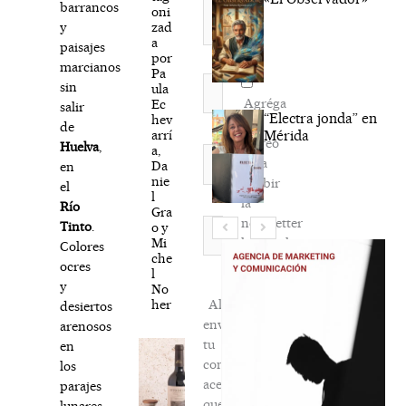
barrancos
oni
zad
y
a
paisajes
por
marcianos
Pa
Nombre*
sin
ula
Agréga
Ec
salir
“Electra jonda” en
hev
mi
de
arrí
Mérida
correo
Huelva
,
a,
Correo
para
Da
en
electrónico*
nie
recibir
el
l
la
Río
Gra
newsletter
Web
Tinto
.
o y
Mi
habitual
Colores
che
ocres
l
y
No
her
Al
desiertos
enviar
arenosos
tu
en
comentario,
los
aceptas
parajes
que
lunares