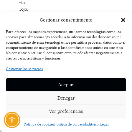
río
rojo.
Una
Gestionar consentimiento
estrambótica
belleza
Para ofrecer las mejores experiencias, utilizamos tecnologías como las
cromática
cookies para almacenar y/o acceder a la información del dispositivo. El
de
consentimiento de estas tecnologías nos permitirá procesar datos como el
comportamiento de navegación o las identificaciones únicas en este sitio.
origen
No consentir o retirar el consentimiento, puede afectar negativamente a
natural.
ciertas características y funciones.
Seña
de
Gestionar los servicios
identidad
de
Aceptar
toda
la
Denegar
provincia
de
Ver preferencias
Huelva,
el
Política de cookies
Política de privacidad
Aviso Legal
río