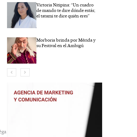
Victoria Nitipina: “Un cuadro
de mando te dice dónde estás;
el tatami te dice quién eres”
Morboria brinda por Mérida y
su Festival en el Ambigú
bre*
eo
trónico*
éga