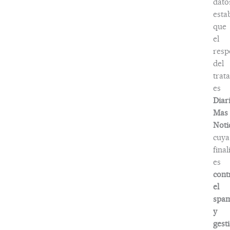
dato
esta
que
el
resp
del
trat
es
Diar
Mas
Noti
cuya
fina
es
cont
el
spa
y
gest