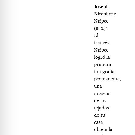
Joseph
Nicéphore
Niépce
(1826):
El
francés
Niépce
logró la
primera
fotografía
permanente,
una
imagen
de los
tejados
de su
casa
obtenida