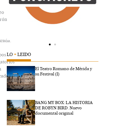
eo
trónico
icada.
LO
+
LEIDO
pos
gatorios
n
El Teatro Romano de Mérida y
su Festival (I)
cados
BANG MY BOX: LA HISTORIA
ibe
DE ROBYN BIRD. Nuevo
..
documental original