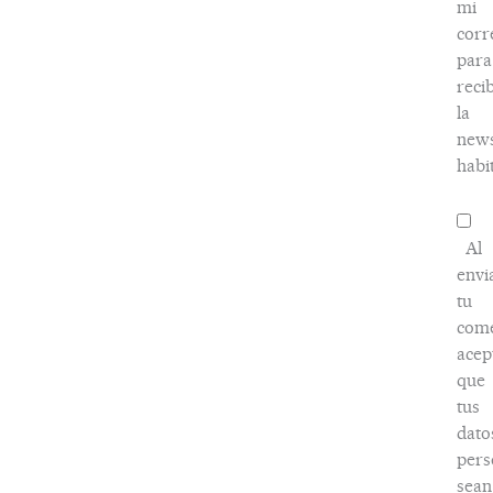
mi
corr
para
recib
la
news
habi
Al
envi
tu
come
acep
que
tus
dato
pers
sean