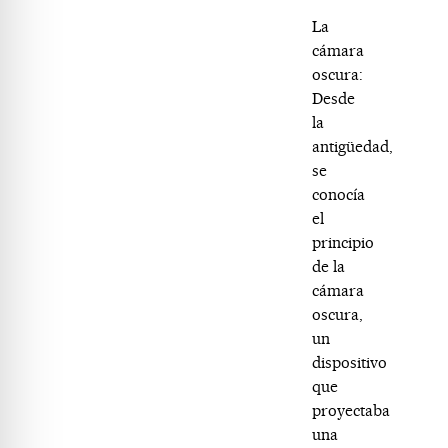
La
cámara
oscura:
Desde
la
antigüedad,
se
conocía
el
principio
de la
cámara
oscura,
un
dispositivo
que
proyectaba
una