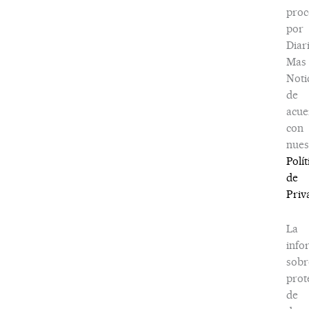
proc
por
Diar
Mas
Noti
de
acue
con
nues
Polít
de
Priv
La
info
sobr
prot
de