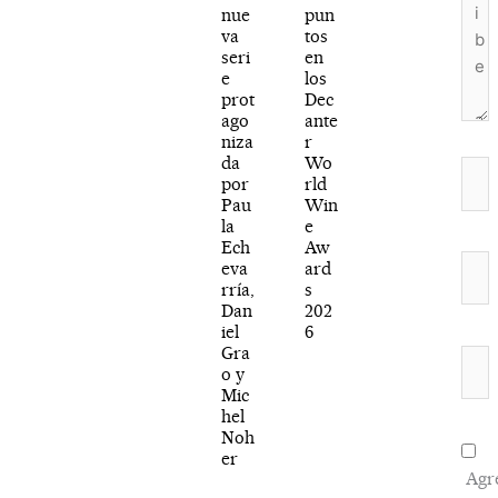
nue
pun
va
tos
seri
en
e
los
prot
Dec
ago
ante
niza
r
da
Wo
Nom
por
rld
Pau
Win
la
e
Ech
Aw
Corr
eva
ard
rría,
s
elec
Dan
202
iel
6
Gra
Web
o y
Mic
hel
Noh
er
Agr