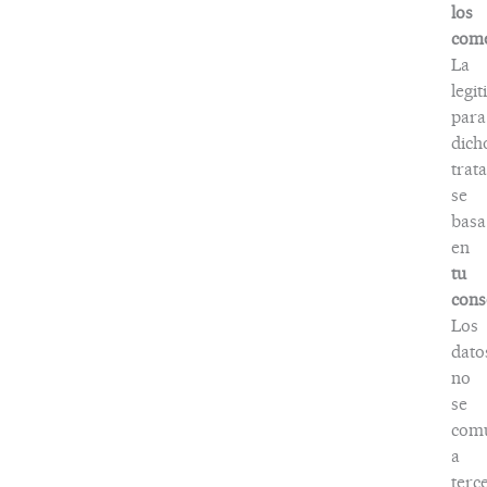
los
come
La
legi
para
dich
trat
se
basa
en
tu
cons
Los
dato
no
se
com
a
terc