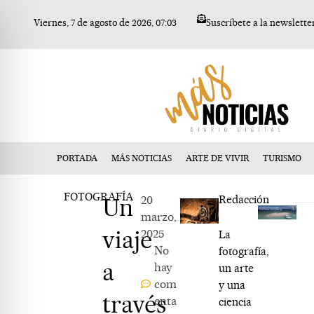
Ir
Viernes, 7 de agosto de 2026, 07:03
Suscríbete a la newslette
al
contenido
PORTADA
MÁS NOTICIAS
ARTE DE VIVIR
TURISMO
FOTOGRAFÍA
Un
20
Redacción
marzo,
viaje
2025
La
No
fotografía,
a
hay
un arte
com
y una
través
enta
ciencia