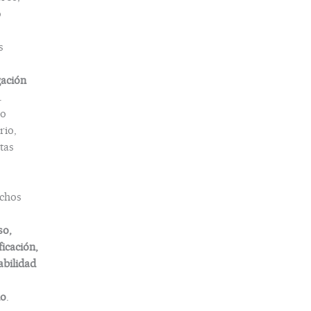
o
s
gación
.
o
rio,
tas
chos
so,
ficación,
abilidad
do
.