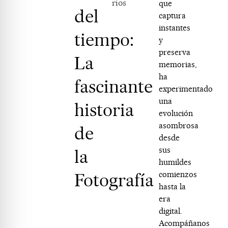
rios
que
del
captura
instantes
tiempo:
y
preserva
La
memorias,
ha
fascinante
experimentado
una
historia
evolución
asombrosa
de
desde
sus
la
humildes
Fotografía
comienzos
hasta la
era
digital.
Acompáñanos