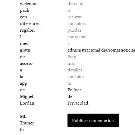
derechos
welcome
o
pack
realizar
con
consultas,
diferentes
puedes
regalos,
contactar
1
a
mes
administracion@diariomasnoticia
gratis
Para
de
más
acceso
detalles,
a
consulta
la
la
app
Política
de
de
Miguel
Privacidad
.
Lordán
–
ML
Trainer
fit