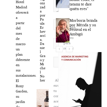
Hotel
oni
tatami te dice
zad
Madrid
quién eres”
a
ofrecerá
por
a
Pa
Morboria brinda
Nombre*
partir
ula
por Mérida y su
Agréga
Ec
del
Festival en el
hev
mi
mes
Ambigú
arrí
correo
de
a,
Correo
para
Da
marzo
electrónico*
nie
recibir
un
l
la
plan
Gra
newsletter
Web
diferente
o y
Mi
habitual
en
che
sus
l
instalaciones.
No
her
Al
El
enviar
Roxy
tu
Garden,
comentario,
su
aceptas
jardín
que
de