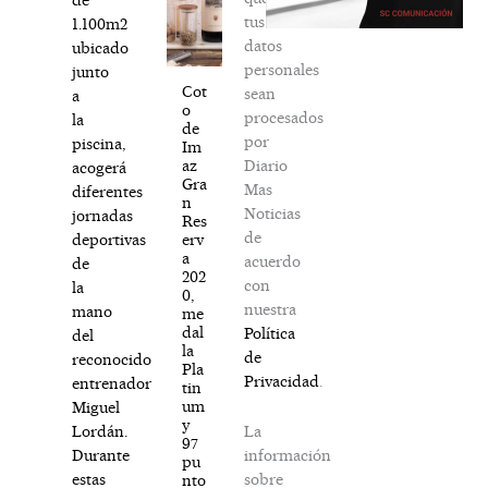
tus
1.100m2
datos
ubicado
personales
junto
Cot
sean
a
o
procesados
la
de
por
piscina,
Im
Diario
az
acogerá
Gra
Mas
diferentes
n
Noticias
jornadas
Res
de
erv
deportivas
a
acuerdo
de
202
con
la
0,
nuestra
mano
me
dal
Política
del
la
de
reconocido
Pla
Privacidad
.
entrenador
tin
um
Miguel
y
La
Lordán.
97
información
Durante
pu
sobre
estas
nto