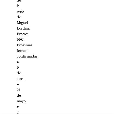
de
la
web
de
Miguel
Lordán.
Precio:
99€.
Próximas
fechas
confirmadas:
●
9
de
abril.
●
21
de
mayo.
●
2