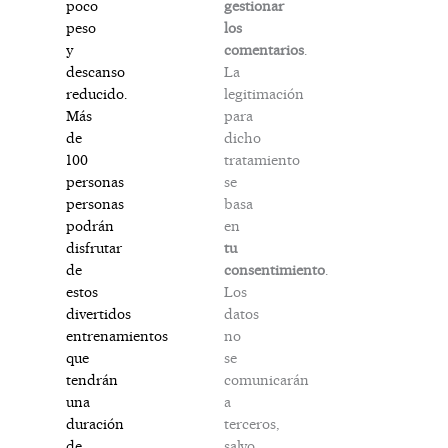
gestionar
poco
los
peso
comentarios
.
y
La
descanso
legitimación
reducido.
para
Más
dicho
de
tratamiento
100
se
personas
basa
personas
en
podrán
tu
disfrutar
consentimiento
.
de
Los
estos
datos
divertidos
no
entrenamientos
se
que
comunicarán
tendrán
a
una
terceros,
duración
salvo
de