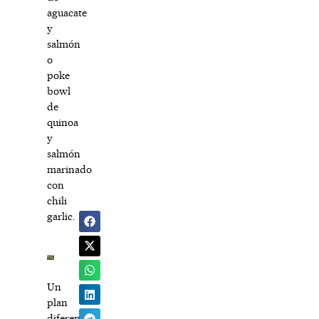
aguacate
y
salmón
o
poke
bowl
de
quinoa
y
salmón
marinado
con
chili
garlic.
Un
plan
diferente,