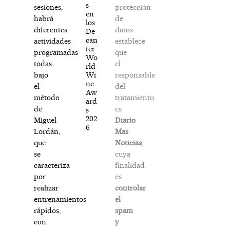
s
protección
sesiones,
en
de
habrá
los
datos
diferentes
De
can
establece
actividades
ter
que
programadas,
Wo
el
todas
rld
responsable
Wi
bajo
ne
del
el
Aw
tratamiento
método
ard
es
de
s
202
Diario
Miguel
6
Mas
Lordán,
Noticias
,
que
cuya
se
finalidad
caracteriza
es
por
controlar
realizar
el
entrenamientos
spam
rápidos,
y
con