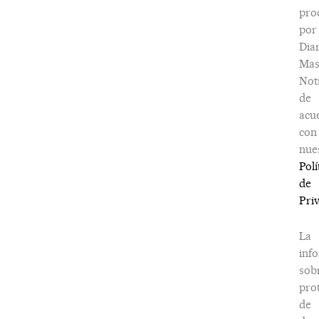
pro
por
Dia
Ma
Noti
de
acu
con
nue
Polí
de
Pri
La
inf
sob
pro
de