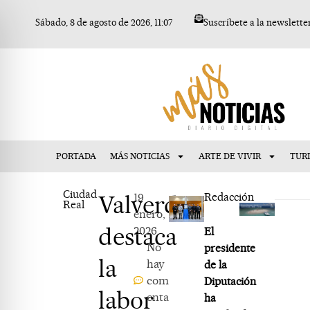
Ir
Sábado, 8 de agosto de 2026, 11:07
Suscríbete a la newslette
al
contenido
PORTADA
MÁS NOTICIAS
ARTE DE VIVIR
TUR
Ciudad
Valverde
19
Redacción
Real
enero,
destaca
2026
El
No
presidente
la
hay
de la
com
Diputación
labor
enta
ha