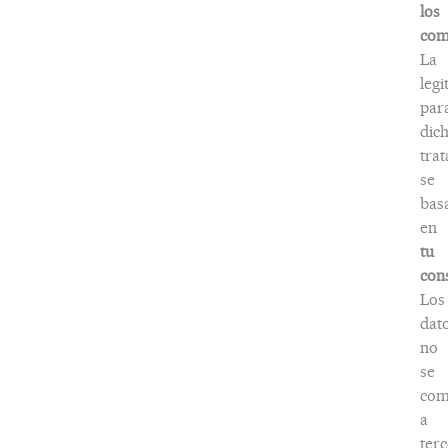
los
com
La
legi
par
dic
tra
se
bas
en
tu
con
Los
dat
no
se
com
a
terc