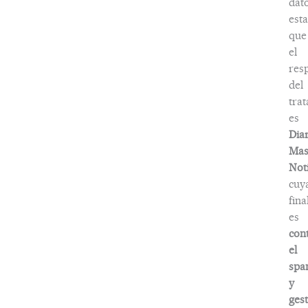
dat
esta
que
el
res
del
tra
es
Dia
Ma
Noti
cuy
fina
es
con
el
spa
y
ges