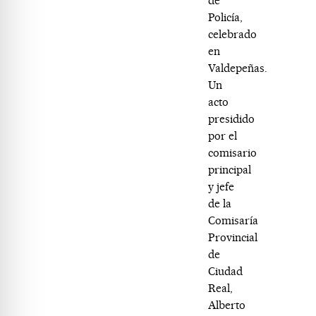
de
Policía,
celebrado
en
Valdepeñas.
Un
acto
presidido
por el
comisario
principal
y jefe
de la
Comisaría
Provincial
de
Ciudad
Real,
Alberto