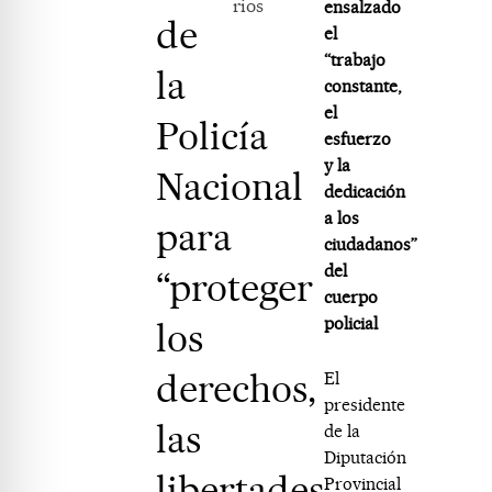
rios
ensalzado
de
el
“trabajo
la
constante,
el
Policía
esfuerzo
y la
Nacional
dedicación
a los
para
ciudadanos”
del
“proteger
cuerpo
policial
los
derechos,
El
presidente
las
de la
Diputación
libertades,
Provincial