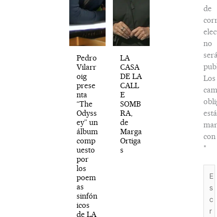
de
cor
elec
no
ser
Pedro
LA
publ
Vilarr
CASA
oig
DE LA
Los
prese
CALL
cam
nta
E
obli
“The
SOMB
Odyss
RA,
est
ey” un
de
mar
álbum
Marga
con
comp
Ortiga
*
uesto
s
por
los
Esc
poem
aquí
as
sinfón
icos
de LA