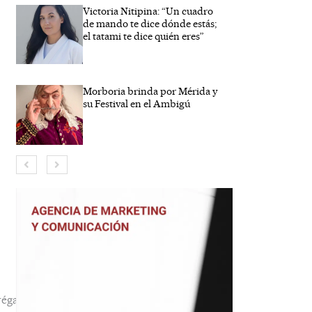
Victoria Nitipina: “Un cuadro
de mando te dice dónde estás;
el tatami te dice quién eres”
Morboria brinda por Mérida y
su Festival en el Ambigú
bre*
reo
trónico*
b
éga