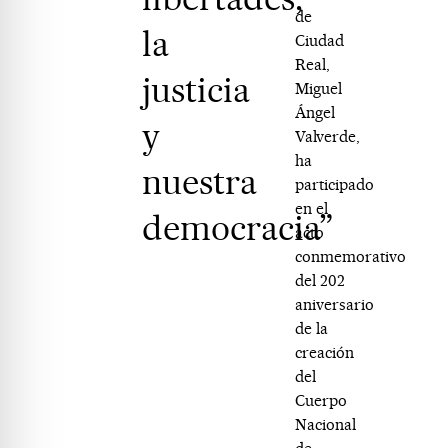
de
la
Ciudad
Real,
justicia
Miguel
Ángel
y
Valverde,
ha
nuestra
participado
en el
democracia”
acto
conmemorativo
del 202
aniversario
de la
creación
del
Cuerpo
Nacional