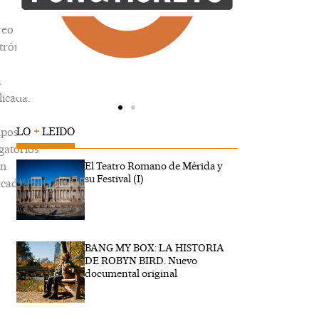
reo
trónico
á
icada.
LO
+
LEIDO
pos
gatorios
án
El Teatro Romano de Mérida y
su Festival (I)
cados
BANG MY BOX: LA HISTORIA
ribe
DE ROBYN BIRD. Nuevo
...
documental original