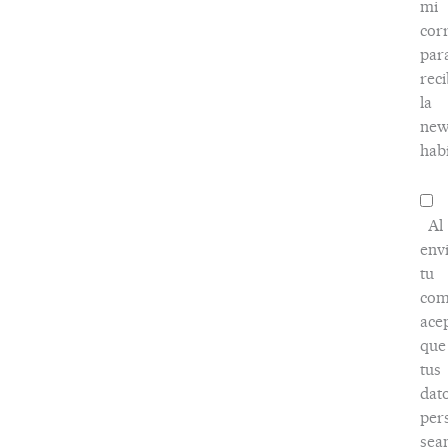
mi
cor
par
reci
la
new
habi
Al
env
tu
com
ace
que
tus
dat
per
sea