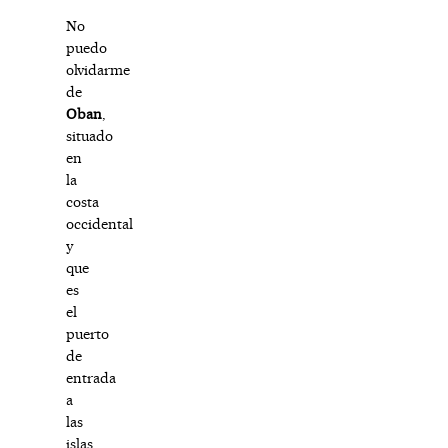
No
puedo
olvidarme
de
Oban
,
situado
en
la
costa
occidental
y
que
es
el
puerto
de
entrada
a
las
islas