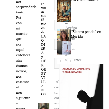
me
po
sorprendería
em
as
tanto.
sin
Fui
fó
Nombre*
con
nic
Agréga
os
mi
“Electra jonda” en
de
mi
marido,
LA
Mérida
correo
que
O
Correo
para
por
DI
electrónico*
SE
recibir
aquel
A
la
entonces
y
newsletter
Web
aún
HÉ
R
habitual
éramos
OE
novios,
S Y
nos
VI
LL
Al
casamos
A
enviar
al
N
tu
mes
OS
comentario,
siguiente
aceptas
y
que
como