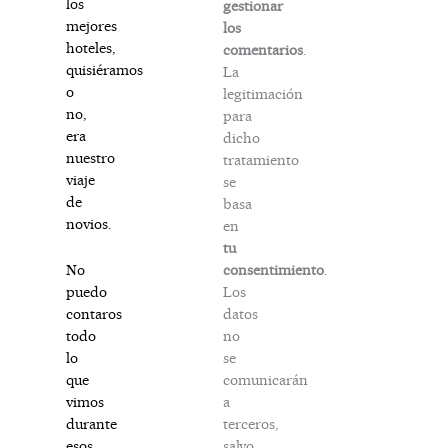
los
gestionar
mejores
los
hoteles,
comentarios
.
quisiéramos
La
o
legitimación
no,
para
era
dicho
nuestro
tratamiento
viaje
se
de
basa
novios.
en
tu
consentimiento
.
No
Los
puedo
datos
contaros
no
todo
se
lo
comunicarán
que
a
vimos
terceros,
durante
salvo
esos