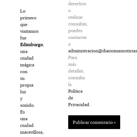
derechos
o
Lo
realizar
primero
consultas,
que
puedes
visitamos
contactar
fue
a
Edimburgo
,
administracion@diariomasnoticia
una
Para
ciudad
más
mágica
detalles,
con
consulta
su
la
propia
Política
luz
de
y
Privacidad
.
sonido.
Es
una
ciudad
maravillosa,