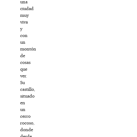
una
ciudad
muy
viva
y
con
un
montón
de
cosas
que
ver.
Su
castillo,
situado
en
un
cerro
rocoso,
donde
desde