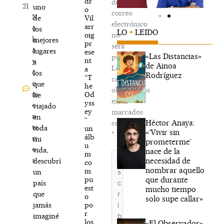
dr
de
21
uno
o
correo
N
Vil
de
electrónico
arr
o
los
LO
+
LEIDO
oig
no
h
mejores
pr
será
a
lugares
ese
«Las Distancias»
publicada.
nt
y
a
de Ainoa
Los
a
c
los
Rodríguez
“T
campos
o
que
he
obligatorios
m
Od
he
están
yss
e
viajado
ey
marcados
n
en
”
Héctor Anaya:
con
ta
toda
un
«‘Vivir sin
*
álb
ri
mi
prometerme’
u
o
vida,
nace de la
m
Escribe
s
necesidad de
descubrí
co
aquí...
nombrar aquello
m
un
que durante
pu
país
est
mucho tiempo
que
o
solo supe callar»
po
jamás
r
imaginé
los
«El Observador»