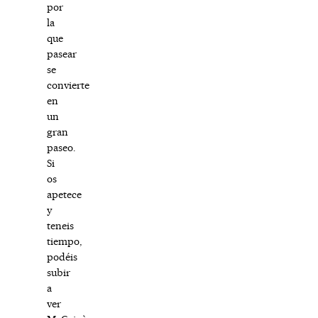
por
la
que
pasear
se
convierte
en
un
gran
paseo.
Si
os
apetece
y
teneis
tiempo,
podéis
subir
a
ver