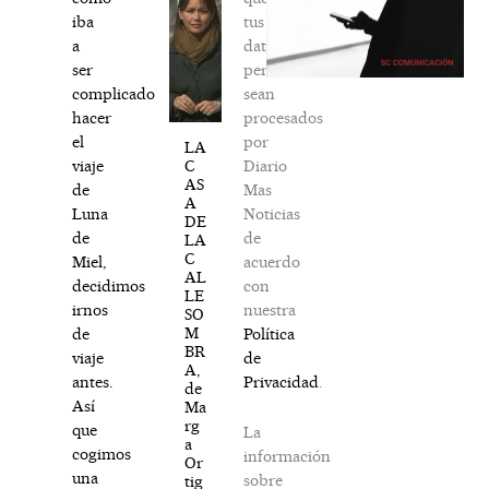
tus
iba
datos
a
personales
ser
sean
complicado
procesados
hacer
por
el
LA
Diario
C
viaje
AS
Mas
de
A
Noticias
Luna
DE
de
de
LA
C
acuerdo
Miel,
AL
con
decidimos
LE
nuestra
irnos
SO
M
Política
de
BR
de
viaje
A,
Privacidad
.
antes.
de
Así
Ma
rg
que
La
a
cogimos
información
Or
una
sobre
tig