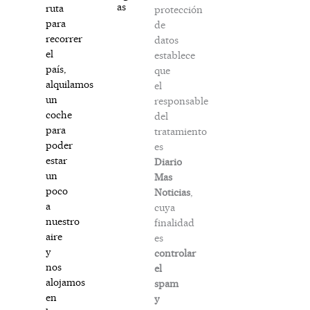
as
ruta
protección
para
de
recorrer
datos
el
establece
país,
que
alquilamos
el
un
responsable
coche
del
para
tratamiento
poder
es
estar
Diario
un
Mas
poco
Noticias
,
a
cuya
nuestro
finalidad
aire
es
y
controlar
nos
el
alojamos
spam
en
y