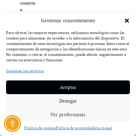
conecta
a
la
Gestionar consentimiento
tierra,
lugar
Para ofrecer las mejores experiencias, utilizamos tecnologías como las
indescriptible
cookies para almacenar y/o acceder a la información del dispositivo. El
y
consentimiento de estas tecnologías nos permitirá procesar datos como el
comportamiento de navegación o las identificaciones únicas en este sitio.
que
No consentir o retirar el consentimiento, puede afectar negativamente a
forma
ciertas características y funciones.
una
imagen
Gestionar los servicios
tan
bucólica
Aceptar
que
querrás
Denegar
fotografiarla
desde
Ver preferencias
todos
sus
Política de cookies
Política de privacidad
Aviso Legal
ángulos.