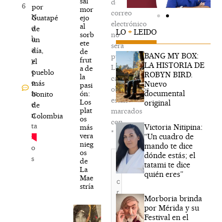
sal
de
6
por
mor
correo
N
ejo
Guatapé
electrónico
al
o
de
LO
+
LEIDO
sorb
no
h
un
ete
será
a
día,
de
BANG MY BOX:
publicada.
frut
y
el
LA HISTORIA DE
Los
a de
c
pueblo
ROBYN BIRD.
la
campos
o
más
Nuevo
pasi
obligatorios
documental
m
ón:
bonito
están
Los
original
e
de
plat
marcados
n
Colombia
os
con
ta
Victoria Nitipina:
más
*
vera
“Un cuadro de
ri
nieg
mando te dice
o
os
Escribe
dónde estás; el
s
de
aquí...
tatami te dice
La
quién eres”
Mae
stría
Morboria brinda
por Mérida y su
Festival en el