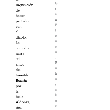
G
Inquisición
r
de
a
haber
n
pactado
E
con
l
el
e
diablo.
n
La
c
comedia
o
narra
.
“el
E
amor
n
del
h
humilde
o
Román
r
por
a
la
b
bella
u
Aldonza
,
e
rica