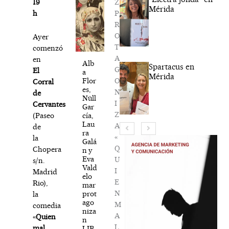
Z
19
Mérida
P
h
R
O
Ayer
T
comenzó
A
en
Alb
Spartacus en
G
El
a
Mérida
O
Flor
Corral
es,
N
de
Nüll
I
Cervantes
Gar
Z
cía,
(Paseo
Lau
A
de
ra
«
la
Galá
Q
Chopera
n y
Eva
U
s/n.
Vald
I
Madrid
elo
E
Rio),
mar
N
prot
la
ago
M
comedia
niza
A
«
Quien
n
L
mal
LIB