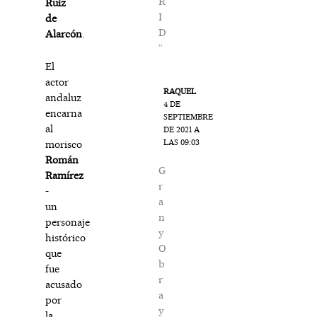
R
Ruiz
I
de
D
Alarcón
.
”
El
actor
RAQUEL
andaluz
4 DE
encarna
SEPTIEMBRE
al
DE 2021 A
LAS 09:03
morisco
Román
G
Ramírez
r
-
a
un
n
personaje
y
histórico
O
que
b
fue
r
acusado
a
por
y
la