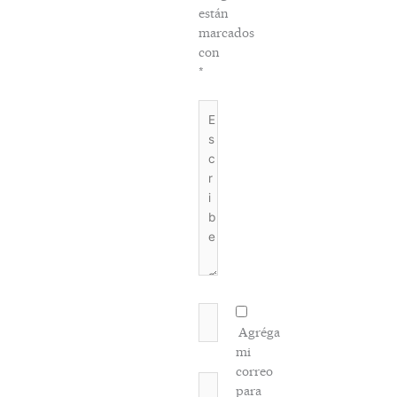
están
marcados
con
*
Escribe
aquí...
Nombre*
Agréga
mi
correo
Correo
para