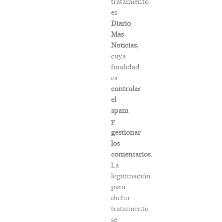
tratamiento
es
Diario
Mas
Noticias
,
cuya
finalidad
es
controlar
el
spam
y
gestionar
los
comentarios
.
La
legitimación
para
dicho
tratamiento
se