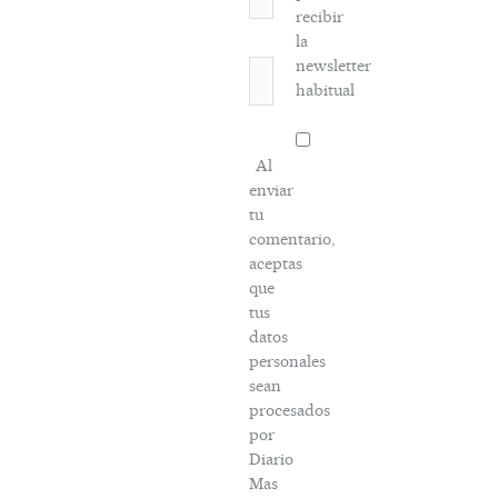
electrónico*
recibir
la
newsletter
Web
habitual
Al
enviar
tu
comentario,
aceptas
que
tus
datos
personales
sean
procesados
por
Diario
Mas