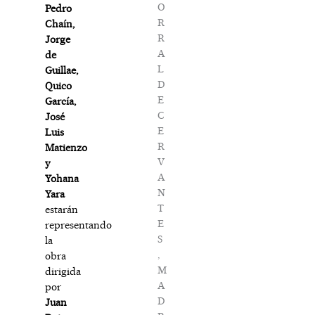
O
Pedro
R
Chaín,
R
Jorge
A
de
L
Guillae,
D
Quico
E
García,
C
José
E
Luis
R
Matienzo
V
y
A
Yohana
N
Yara
T
estarán
E
representando
S
la
,
obra
M
dirigida
A
por
D
Juan