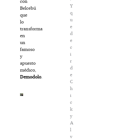
con
Y
Belcebú
q
que
u
lo
e
transforma
d
en
e
un
c
famoso
i
y
r
apuesto
d
médico,
e
Demodolo
.
C
h
i
c
k
y
A
l
v