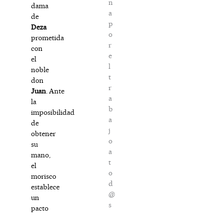
n
dama
a
de
p
Deza
o
prometida
r
con
e
el
l
noble
t
don
r
Juan
. Ante
a
la
b
imposibilidad
a
de
j
obtener
o
su
a
mano,
t
el
o
morisco
d
establece
@
un
s
pacto
.