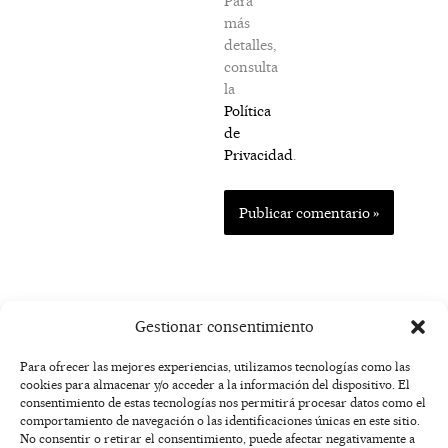
Para
más
detalles,
consulta
la
Política
de
Privacidad
.
Gestionar consentimiento
Para ofrecer las mejores experiencias, utilizamos tecnologías como las
cookies para almacenar y/o acceder a la información del dispositivo. El
F
I
T
X
Y
consentimiento de estas tecnologías nos permitirá procesar datos como el
a
n
i
-
o
AVISO
comportamiento de navegación o las identificaciones únicas en este sitio.
c
s
k
t
u
LEGAL
No consentir o retirar el consentimiento, puede afectar negativamente a
e
t
t
w
t