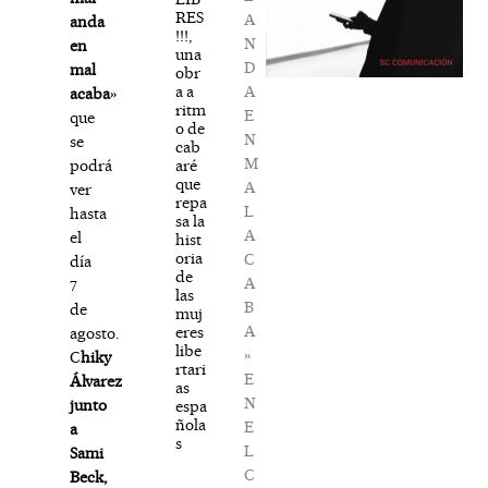
RES
A
anda
!!!,
N
en
una
D
mal
obr
A
a a
acaba
»
ritm
E
que
o de
N
se
cab
M
aré
podrá
que
A
ver
repa
L
hasta
sa la
A
el
hist
oria
C
día
de
A
7
las
B
de
muj
A
eres
agosto.
libe
»
C
hiky
rtari
E
Álvarez
as
N
junto
espa
ñola
E
a
s
L
Sami
C
Beck,