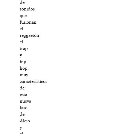
de
sonidos
que
fusionan
el
reggaetón
el
trap
y
hip
hop,
muy
característicos
de
esta
nueva
fase
de
Alejo
y
el