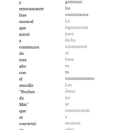
gestionar
y
los
emocionante
comentarios
.
fase
La
musical
legitimación
que
para
inició
dicho
a
tratamiento
comienzos
se
de
basa
este
en
año
tu
con
consentimiento
.
el
Los
sencillo
datos
“Noches
no
de
se
Más”
comunicarán
que
a
se
terceros,
convirtió
salvo
en