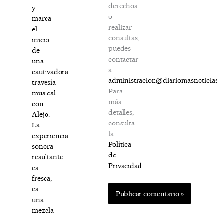
derechos
y
o
marca
realizar
el
consultas,
inicio
puedes
de
contactar
una
a
cautivadora
administracion@diariomasnoticia
travesía
Para
musical
más
con
detalles,
Alejo.
consulta
La
la
experiencia
Política
sonora
de
resultante
Privacidad
.
es
fresca,
es
una
mezcla