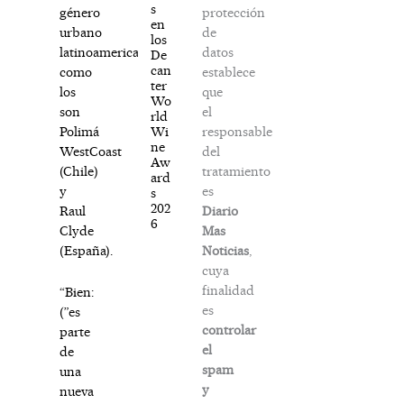
s
protección
género
en
de
urbano
los
datos
latinoamericano
De
can
establece
como
ter
que
los
Wo
el
son
rld
responsable
Wi
Polimá
ne
del
WestCoast
Aw
tratamiento
(Chile)
ard
es
y
s
202
Diario
Raul
6
Mas
Clyde
Noticias
,
(España).
cuya
finalidad
“Bien:
es
(”es
controlar
parte
el
de
spam
una
y
nueva