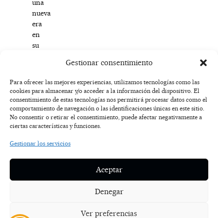
una
nueva
era
en
su
carrera
Gestionar consentimiento
musical.
Para ofrecer las mejores experiencias, utilizamos tecnologías como las
cookies para almacenar y/o acceder a la información del dispositivo. El
F
I
T
X
Y
consentimiento de estas tecnologías nos permitirá procesar datos como el
a
n
i
-
o
AVISO
comportamiento de navegación o las identificaciones únicas en este sitio.
c
s
k
t
u
LEGAL
No consentir o retirar el consentimiento, puede afectar negativamente a
e
t
t
w
t
ciertas características y funciones.
b
a
o
i
u
o
g
k
t
b
POLÍTICA
Gestionar los servicios
o
r
t
e
DE
k
a
e
COOKIES
-
m
r
Aceptar
f
POLÍTICA DE
PRIVACIDAD
Denegar
NOSOTROS
Ver preferencias