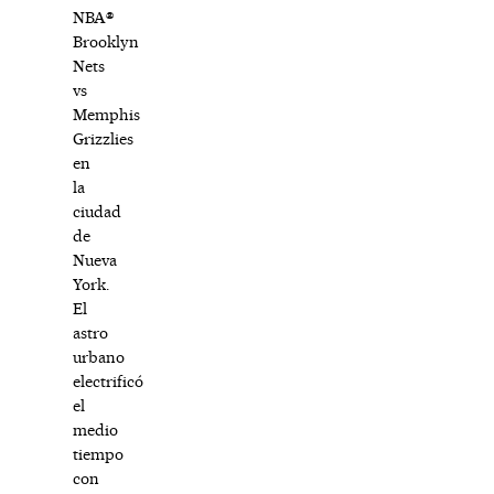
NBA®
Brooklyn
Nets
vs
Memphis
Grizzlies
en
la
ciudad
de
Nueva
York.
El
astro
urbano
electrificó
el
medio
tiempo
con