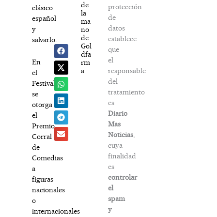
de
protección
clásico
la
de
español
ma
datos
y
no
de
establece
salvarlo.
Gol
que
dfa
el
En
rm
responsable
a
el
del
Festival
tratamiento
se
es
otorga
Diario
el
Mas
Premio
Noticias
,
Corral
cuya
de
finalidad
Comedias
es
a
controlar
figuras
el
nacionales
spam
o
y
internacionales