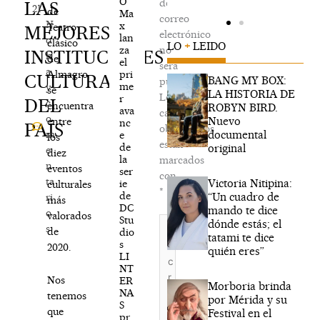
O
de
LAS
21
de
Ma
correo
N
x
Teatro
MEJORES
electrónico
lan
o
clásico
LO
+
LEIDO
za
no
INSTITUCIONES
h
de
el
será
a
pri
Almagro
CULTURALES
BANG MY BOX:
publicada.
me
y
se
LA HISTORIA DE
Los
r
DEL
c
encuentra
ROBYN BIRD.
ava
campos
o
Nuevo
entre
nc
PAÍS
obligatorios
documental
m
e
los
están
de
original
e
diez
la
marcados
n
eventos
ser
con
ta
Victoria Nitipina:
ie
culturales
*
de
“Un cuadro de
ri
más
DC
mando te dice
o
valorados
Stu
Escribe
dónde estás; el
s
de
dio
aquí...
tatami te dice
s
2020.
quién eres”
LI
NT
Nos
ER
Morboria brinda
NA
tenemos
por Mérida y su
S
que
Festival en el
pr