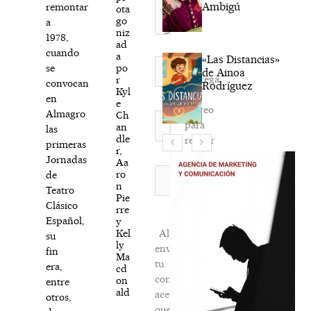
Ambigú
remontar
ota
go
a
niz
1978,
ad
cuando
a
«Las Distancias»
Nombre*
po
se
de Ainoa
Agréga
r
convocan
Rodríguez
Kyl
mi
en
e
correo
Almagro
Ch
Correo
para
an
las
electrónico*
dle
recibir
primeras
r,
la
Jornadas
Aa
newsletter
Web
ro
de
n
habitual
Teatro
Pie
Clásico
rre
Español,
y
Kel
Al
su
ly
enviar
fin
Ma
tu
era,
cd
comentario,
on
entre
ald
aceptas
otros,
que