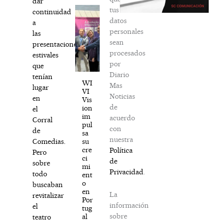
dar
tus
continuidad
datos
a
personales
las
sean
presentaciones
procesados
estivales
por
que
Diario
tenían
WI
Mas
lugar
VI
Noticias
en
Vis
de
ion
el
im
acuerdo
Corral
pul
con
de
sa
nuestra
su
Comedias.
cre
Política
Pero
ci
de
sobre
mi
Privacidad
.
todo
ent
o
buscaban
en
La
revitalizar
Por
información
el
tug
sobre
al
teatro