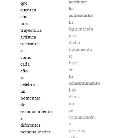
gestionar
que
los
cuentan
comentarios
.
con
La
una
legitimación
trayectoria
para
artística
dicho
relevante,
tratamiento
así
se
como
basa
cada
en
año
tu
se
consentimiento
.
celebra
Los
un
datos
homenaje
no
de
se
reconocimiento
comunicarán
a
a
diferentes
terceros,
personalidades.
salvo