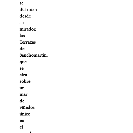
se
disfrutan
desde
su
mirador,
las
Terrazas
de
Sanchomartín,
que
se
alza
sobre
un
mar
de
viñedos
único
en
el