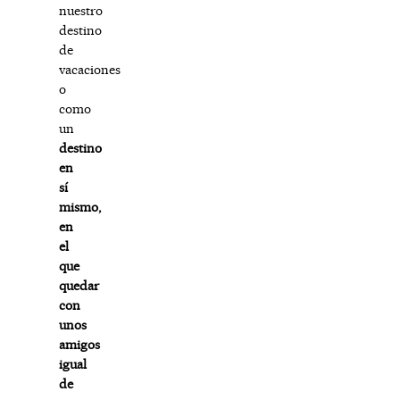
nuestro
destino
de
vacaciones
o
como
un
destino
en
sí
mismo,
en
el
que
quedar
con
unos
amigos
igual
de