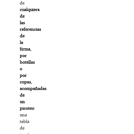
de
cualquiera
de
las
referencias
de
la
firma,
por
botellas
o
por
copas,
acompañadas
de
un
picoteo
:
una
tabla
de