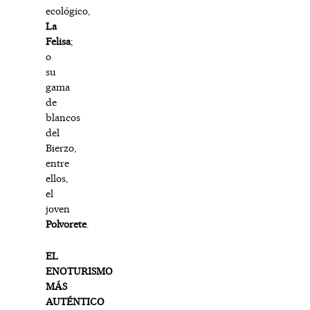
ecológico,
La
Felisa
;
o
su
gama
de
blancos
del
Bierzo,
entre
ellos,
el
joven
Polvorete
.
EL
ENOTURISMO
MÁS
AUTÉNTICO