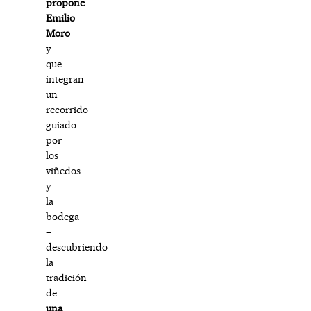
propone
Emilio
Moro
y
que
integran
un
recorrido
guiado
por
los
viñedos
y
la
bodega
–
descubriendo
la
tradición
de
una