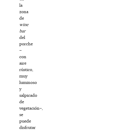
la
zona
de
wine
bar
del
porche
–
con
aire
rústico,
muy
luminoso
y
salpicado
de
vegetación–,
se
puede
disfrutar