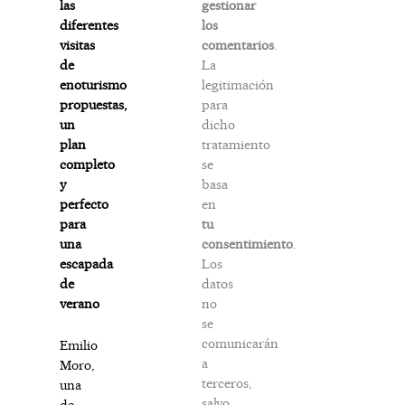
gestionar
las
los
diferentes
comentarios
.
visitas
La
de
legitimación
enoturismo
para
propuestas,
dicho
un
tratamiento
plan
se
completo
basa
y
en
perfecto
tu
para
consentimiento
.
una
Los
escapada
datos
de
no
verano
se
comunicarán
Emilio
a
Moro,
terceros,
una
salvo
de