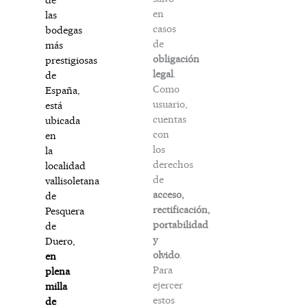
en
las
casos
bodegas
de
más
obligación
prestigiosas
legal
.
de
Como
España,
usuario,
está
cuentas
ubicada
con
en
los
la
derechos
localidad
de
vallisoletana
acceso,
de
rectificación,
Pesquera
portabilidad
de
y
Duero,
olvido
.
en
Para
plena
ejercer
milla
estos
de