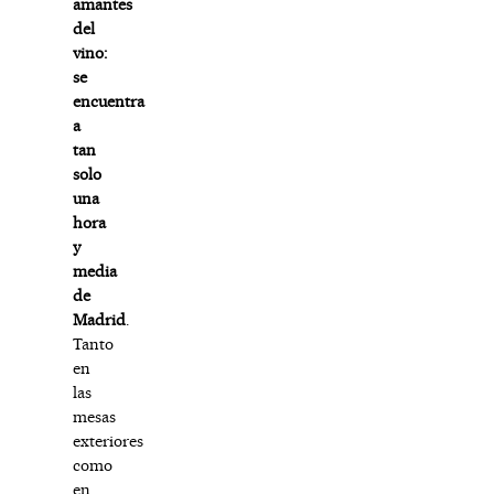
amantes
del
vino:
se
encuentra
a
tan
solo
una
hora
y
media
de
Madrid
.
Tanto
en
las
mesas
exteriores
como
en