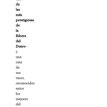
de
las
más
prestigiosas
de
la
Ribera
del
Duero
–
y
una
cata
de
sus
vinos,
reconocidos
entre
los
mejores
del