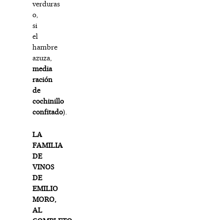
verduras
o,
si
el
hambre
azuza,
media
ración
de
cochinillo
confitado
).
LA
FAMILIA
DE
VINOS
DE
EMILIO
MORO,
AL