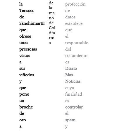
de
protección
la
la
de
Terraza
ma
datos
de
no
de
establece
Sanchomartín–
Gol
que
que
dfa
el
ofrece
rm
responsable
a
unas
del
preciosas
tratamiento
vistas
es
a
Diario
sus
Mas
viñedos
Noticias
,
y
cuya
que
finalidad
pone
es
un
controlar
broche
el
de
spam
oro
y
a