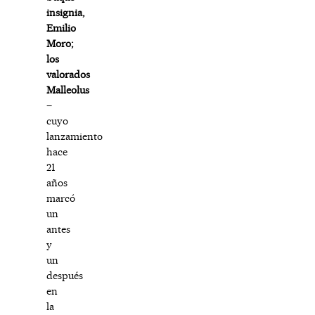
insignia,
Emilio
Moro;
los
valorados
Malleolus
–
cuyo
lanzamiento
hace
21
años
marcó
un
antes
y
un
después
en
la