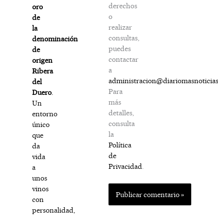
derechos
oro
o
de
realizar
la
consultas,
denominación
puedes
de
contactar
origen
a
Ribera
administracion@diariomasnoticia
del
Para
Duero
.
más
Un
detalles,
entorno
consulta
único
la
que
Política
da
de
vida
Privacidad
.
a
unos
vinos
con
personalidad,