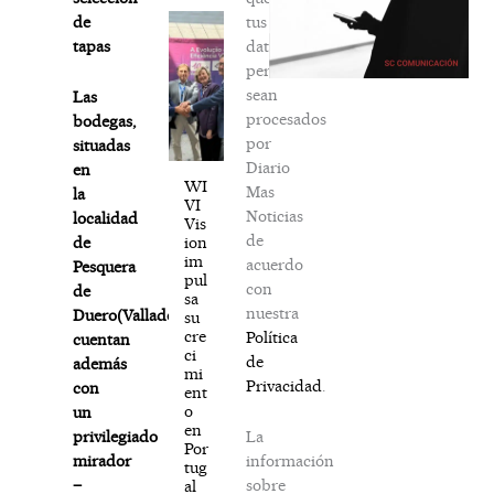
tus
de
datos
tapas
personales
sean
Las
procesados
bodegas,
por
situadas
Diario
en
WI
Mas
la
VI
Noticias
localidad
Vis
de
ion
de
im
acuerdo
Pesquera
pul
con
de
sa
nuestra
Duero(Valladolid),
su
cre
Política
cuentan
ci
de
además
mi
Privacidad
.
con
ent
o
un
en
La
privilegiado
Por
información
mirador
tug
sobre
–
al