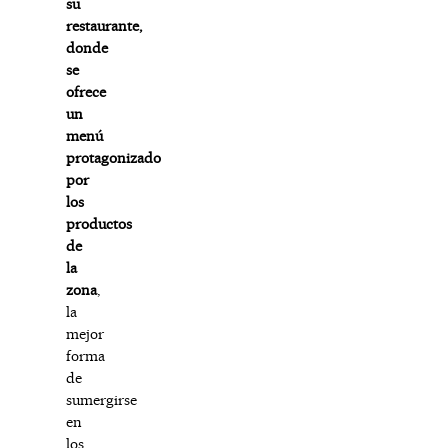
su
restaurante,
donde
se
ofrece
un
menú
protagonizado
por
los
productos
de
la
zona
,
la
mejor
forma
de
sumergirse
en
los