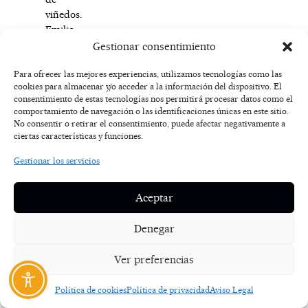
viñedos.
Emilio
Moro,
Gestionar consentimiento
abuelo
de
Para ofrecer las mejores experiencias, utilizamos tecnologías como las
cookies para almacenar y/o acceder a la información del dispositivo. El
los
consentimiento de estas tecnologías nos permitirá procesar datos como el
actuales
comportamiento de navegación o las identificaciones únicas en este sitio.
propietarios,
No consentir o retirar el consentimiento, puede afectar negativamente a
enseñó
ciertas características y funciones.
a
Gestionar los servicios
su
hijo
el
Aceptar
amor
por
Denegar
el
vino,
Ver preferencias
y
este,
Política de cookies
Política de privacidad
Aviso Legal
a