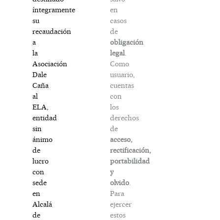
en
íntegramente
casos
su
de
recaudación
obligación
a
legal
.
la
Como
Asociación
usuario,
Dale
cuentas
Caña
con
al
los
ELA,
derechos
entidad
de
sin
acceso,
ánimo
rectificación,
de
portabilidad
lucro
y
con
olvido
.
sede
Para
en
ejercer
Alcalá
estos
de