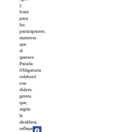
y
fruta
para
los
participantes,
mientras
que
el
quiosco
Parada
Obligatoria
colaboró
con
dulces,
gestos
que,
según
la
alcaldesa,
reflejan