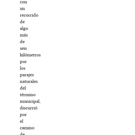
con
un
recorrido
de
algo
más
de
seis
kilómetros
por
los
parajes
naturales
del
término
municipal,
discurrió
por
el
camino
de