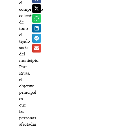
el
compromiso
colectivo
de
todo
el
tejido
social
del
municipio.
Para
Rivas,
el
objetivo
principal
es
que
las
personas
afectadas