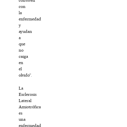
conviven
con
la
enfermedad
y
ayudan
a
que
no
caiga
en
el
olvido”.
La
Esclerosis
Lateral
Amiotrófica
es
una
enfermedad