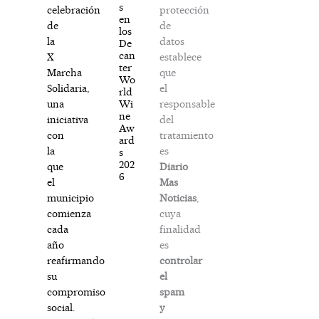
s
protección
celebración
en
de
de
los
datos
la
De
can
establece
X
ter
que
Marcha
Wo
el
Solidaria,
rld
responsable
Wi
una
ne
del
iniciativa
Aw
tratamiento
con
ard
es
la
s
202
Diario
que
6
Mas
el
Noticias
,
municipio
cuya
comienza
finalidad
cada
es
año
controlar
reafirmando
el
su
spam
compromiso
y
social.