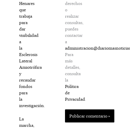
derechos
Henares
o
que
realizar
trabaja
consultas,
para
puedes
dar
contactar
visibilidad
a
a
administracion@diariomasnoticia
la
Para
Esclerosis
más
Lateral
detalles,
Amiotrófica
consulta
y
la
recaudar
Política
fondos
de
para
Privacidad
.
la
investigación.
La
marcha,