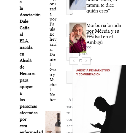
a
oni
tatami te dice
la
zad
quién eres”
a
Asociación
por
Dale
Pa
Morboria brinda
Nombre*
Caña
ula
por Mérida y su
Agréga
Ec
al
Festival en el
hev
mi
ELA,
Ambigú
arrí
correo
nacida
a,
Correo
para
en
Da
electrónico*
nie
recibir
Alcalá
l
la
de
Gra
newsletter
Web
Henares
o y
Mi
habitual
para
che
apoyar
l
a
No
her
Al
las
enviar
personas
tu
afectadas
comentario,
por
aceptas
esta
que
enfermedad