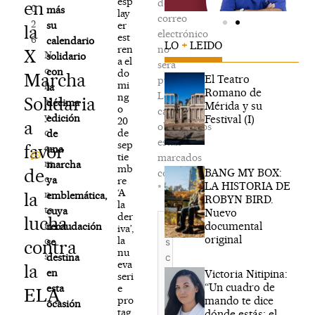
esp
de
en
0
más
lay
correo
2
er
su
la
electrónico
est
6
calendario
LO
+
LEIDO
ren
no
X
N
solidario
a el
será
o
con
do
Marcha
El Teatro
publicada.
mi
h
la
Romano de
Los
ng
Solidaria
a
décima
Mérida y su
o
campos
y
edición
Festival (I)
20
a
obligatorios
c
de
de
están
sep
favor
o
una
tie
marcados
m
marcha
mb
de
BANG MY BOX:
con
e
ya
re
LA HISTORIA DE
*
‘A
n
la
emblemática,
ROBYN BIRD.
la
ta
cuya
Nuevo
der
Escribe
lucha
ri
documental
recaudación
iva’,
aquí...
original
la
o
se
contra
nu
s
destina
eva
la
en
Victoria Nitipina:
seri
“Un cuadro de
e
esta
ELA
mando te dice
pro
ocasión
tag
dónde estás; el