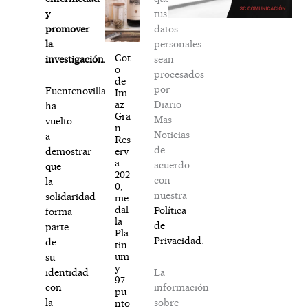
tus
y
datos
promover
personales
la
Cot
sean
investigación.
o
procesados
de
por
Fuentenovilla
Im
Diario
az
ha
Gra
Mas
vuelto
n
Noticias
a
Res
de
erv
demostrar
a
acuerdo
que
202
con
la
0,
nuestra
solidaridad
me
dal
Política
forma
la
de
parte
Pla
Privacidad
.
de
tin
um
su
y
La
identidad
97
información
con
pu
sobre
la
nto