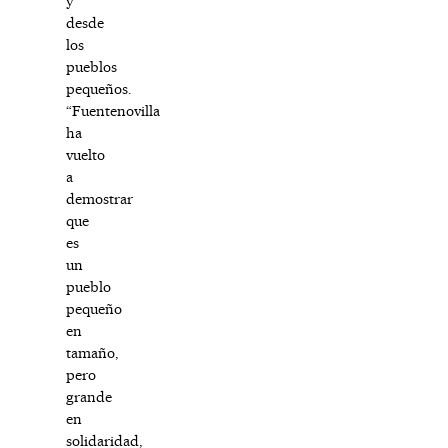
y
desde
los
pueblos
pequeños.
“Fuentenovilla
ha
vuelto
a
demostrar
que
es
un
pueblo
pequeño
en
tamaño,
pero
grande
en
solidaridad,