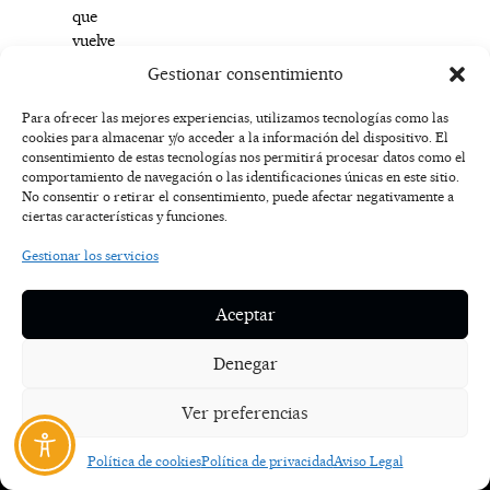
que
vuelve
a
Gestionar consentimiento
caminar
unido
Para ofrecer las mejores experiencias, utilizamos tecnologías como las
para
cookies para almacenar y/o acceder a la información del dispositivo. El
consentimiento de estas tecnologías nos permitirá procesar datos como el
que
comportamiento de navegación o las identificaciones únicas en este sitio.
la
No consentir o retirar el consentimiento, puede afectar negativamente a
esperanza
ciertas características y funciones.
siga
avanzando”,
Gestionar los servicios
termina
Monse
Aceptar
Rivas.
Denegar
F
I
T
X
Y
Ver preferencias
a
n
i
-
o
AVISO
c
s
k
t
u
LEGAL
e
t
t
w
t
Política de cookies
Política de privacidad
Aviso Legal
b
a
o
i
u
o
g
k
t
b
POLÍTICA