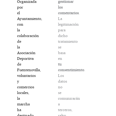
gestionar
Organizada
los
por
comentarios
.
el
La
Ayuntamiento,
legitimación
con
para
la
dicho
colaboración
tratamiento
de
se
la
basa
Asociación
en
Deportiva
tu
de
consentimiento
.
Fuentenovilla,
Los
voluntarios
datos
y
no
comercios
se
locales,
comunicarán
la
a
marcha
terceros,
ha
salvo
destinado