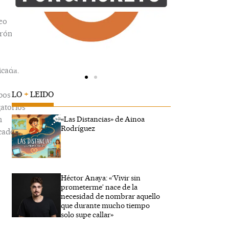
eo
trónico
icada.
LO
+
LEIDO
pos
gatorios
n
«Las Distancias» de Ainoa
Rodríguez
cados
Héctor Anaya: «‘Vivir sin
ibe
prometerme’ nace de la
..
necesidad de nombrar aquello
que durante mucho tiempo
solo supe callar»