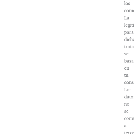
los
come
La
legi
para
dich
trat
se
basa
en
tu
cons
Los
dato
no
se
com
a
terc