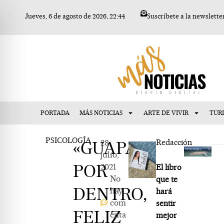
Ir
Jueves, 6 de agosto de 2026, 22:44
Suscríbete a la newslette
al
contenido
PORTADA
MÁS NOTICIAS
ARTE DE VIVIR
TUR
PSICOLOGÍA
«GUAPA
28
Redacción
julio,
POR
2021
El libro
No
que te
DENTRO,
hay
hará
com
sentir
FELIZ
enta
mejor