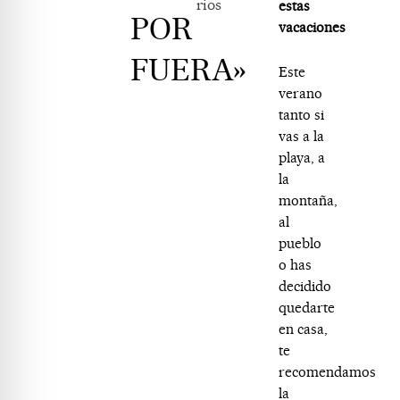
rios
estas
POR
vacaciones
FUERA»
Este
verano
tanto si
vas a la
playa, a
la
montaña,
al
pueblo
o has
decidido
quedarte
en casa,
te
recomendamos
la