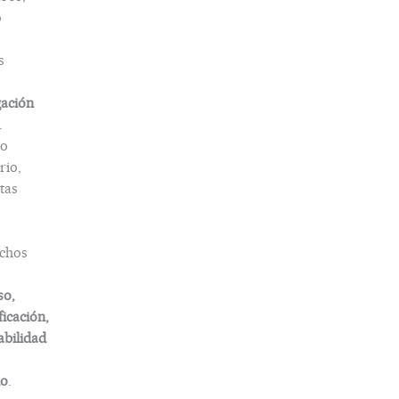
o
s
gación
.
o
rio,
tas
chos
so,
ficación,
abilidad
do
.