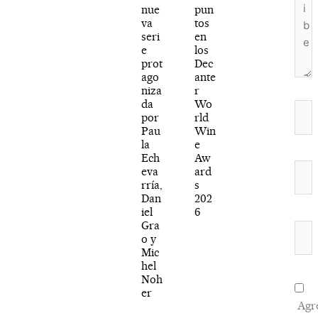
nue
pun
va
tos
seri
en
e
los
prot
Dec
ago
ante
niza
r
da
Wo
Nom
por
rld
Pau
Win
la
e
Ech
Aw
Corr
eva
ard
rría,
s
elec
Dan
202
iel
6
Gra
Web
o y
Mic
hel
Noh
er
Agr