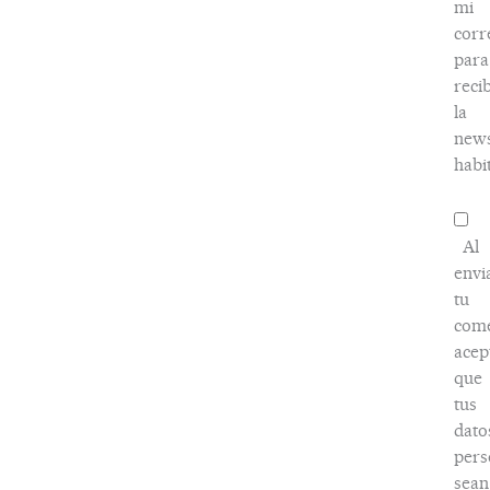
mi
corr
para
recib
la
news
habi
Al
envi
tu
come
acep
que
tus
dato
pers
sean