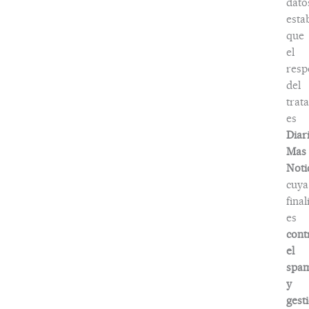
dato
esta
que
el
resp
del
trat
es
Diar
Mas
Noti
cuya
fina
es
cont
el
spa
y
gest