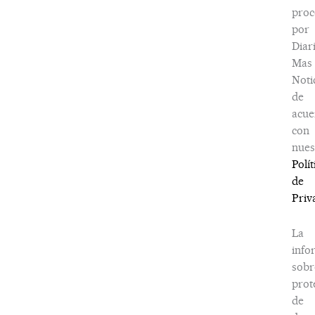
proc
por
Diar
Mas
Noti
de
acue
con
nues
Polít
de
Priv
La
info
sobr
prot
de