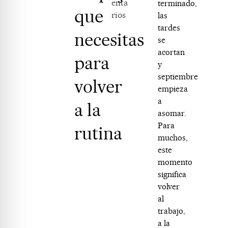
enta
terminado,
que
rios
las
tardes
necesitas
se
acortan
para
y
septiembre
volver
empieza
a
a la
asomar.
Para
rutina
muchos,
este
momento
significa
volver
al
trabajo,
a la