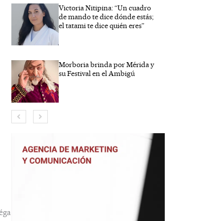
Victoria Nitipina: “Un cuadro
de mando te dice dónde estás;
el tatami te dice quién eres”
Morboria brinda por Mérida y
su Festival en el Ambigú
bre*
eo
trónico*
éga