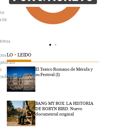
eo
trónico
icada.
LO
+
LEIDO
pos
gatorios
n
El Teatro Romano de Mérida y
su Festival (I)
cados
BANG MY BOX: LA HISTORIA
ibe
DE ROBYN BIRD. Nuevo
..
documental original