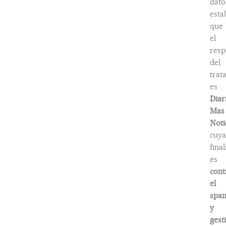
dato
esta
que
el
resp
del
trat
es
Diar
Mas
Noti
cuya
fina
es
cont
el
spa
y
gest