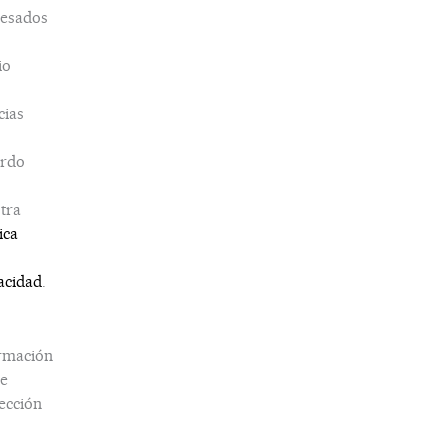
esados
io
cias
erdo
tra
ica
acidad
.
rmación
e
ección