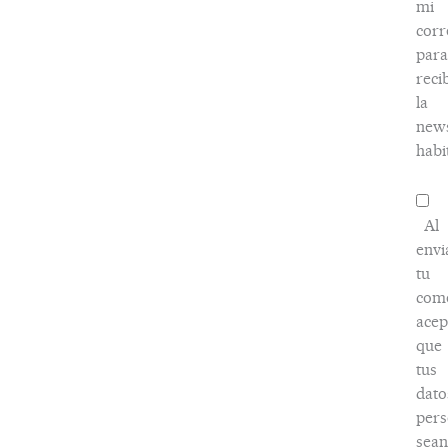
mi
corr
para
reci
la
news
habi
Al
envi
tu
come
acep
que
tus
dato
pers
sean