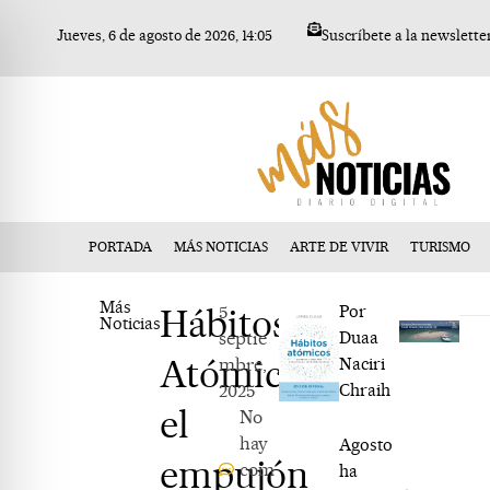
Ir
Jueves, 6 de agosto de 2026, 14:05
Suscríbete a la newslette
al
contenido
PORTADA
MÁS NOTICIAS
ARTE DE VIVIR
TURISMO
Más
Hábitos
5
Por
Noticias
septie
Duaa
Atómicos:
mbre,
Naciri
2025
Chraih
el
No
hay
Agosto
empujón
com
ha