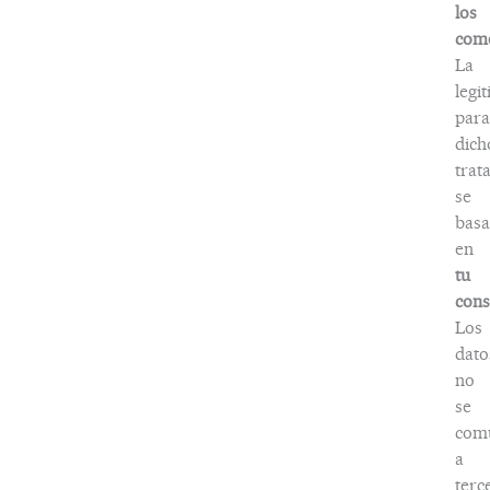
los
come
La
legi
para
dich
trat
se
basa
en
tu
cons
Los
dato
no
se
com
a
terc