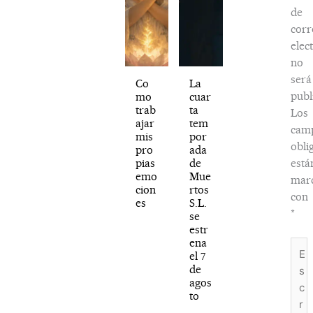
de
corr
elec
no
será
Co
La
publ
mo
cuar
trab
ta
Los
ajar
tem
cam
mis
por
obli
pro
ada
pias
de
está
emo
Mue
mar
cion
rtos
con
es
S.L.
*
se
estr
ena
Escr
el 7
aquí.
de
agos
to