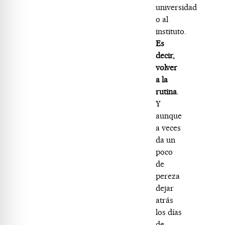
universidad
o al
instituto.
Es
decir,
volver
a la
rutina
.
Y
aunque
a veces
da un
poco
de
pereza
dejar
atrás
los días
de