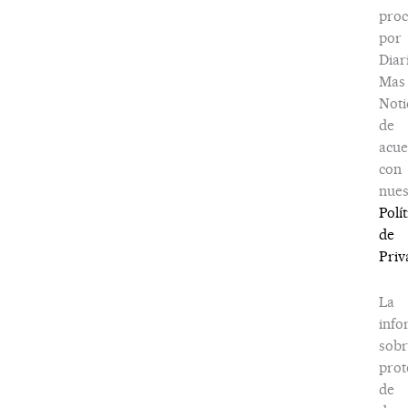
proc
por
Diar
Mas
Noti
de
acu
con
nues
Polít
de
Priv
La
info
sobr
prot
de