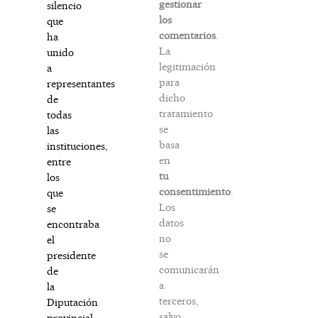
gestionar
silencio
los
que
comentarios
.
ha
La
unido
legitimación
a
para
representantes
dicho
de
tratamiento
todas
se
las
basa
instituciones,
en
entre
tu
los
consentimiento
.
que
Los
se
datos
encontraba
no
el
se
presidente
comunicarán
de
a
la
terceros,
Diputación
salvo
provincial,