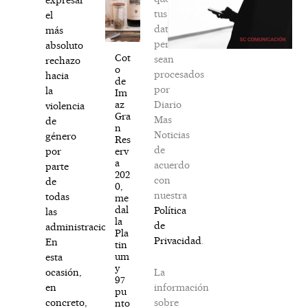
tus
el
datos
más
personales
absoluto
Cot
sean
rechazo
o
procesados
hacia
de
por
la
Im
Diario
az
violencia
Gra
Mas
de
n
Noticias
género
Res
de
erv
por
a
acuerdo
parte
202
con
de
0,
nuestra
todas
me
dal
Política
las
la
de
administraciones.
Pla
Privacidad
.
En
tin
um
esta
y
La
ocasión,
97
información
en
pu
sobre
concreto,
nto