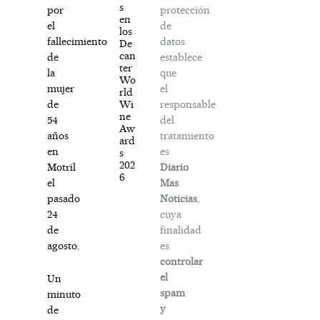
s
protección
por
en
de
el
los
datos
fallecimiento
De
can
establece
de
ter
que
la
Wo
el
mujer
rld
responsable
Wi
de
ne
del
54
Aw
tratamiento
años
ard
es
en
s
202
Diario
Motril
6
Mas
el
Noticias
,
pasado
cuya
24
finalidad
de
es
agosto.
controlar
el
Un
spam
minuto
y
de