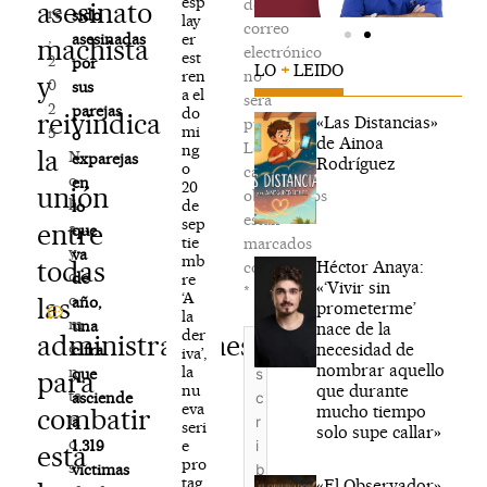
esp
de
asesinato
re
sido
lay
correo
,
er
asesinadas
machista
electrónico
est
2
por
LO
+
LEIDO
ren
no
y
0
sus
a el
será
2
parejas
do
reivindica
«Las Distancias»
publicada.
mi
5
o
de Ainoa
Los
ng
la
N
exparejas
Rodríguez
o
campos
o
en
20
unión
obligatorios
h
de
lo
están
sep
entre
a
que
tie
marcados
y
va
mb
todas
Héctor Anaya:
con
c
de
re
«‘Vivir sin
*
‘A
o
las
año,
prometerme’
la
m
una
nace de la
der
Escribe
administraciones
e
necesidad de
cifra
iva’,
aquí...
nombrar aquello
la
n
que
para
que durante
nu
ta
asciende
eva
mucho tiempo
combatir
ri
a
seri
solo supe callar»
o
e
1.319
esta
pro
s
víctimas
tag
«El Observador»