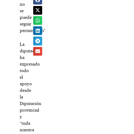
no
se
puede
seguir
permitiendo”.
La
diputada
ha
expresado
todo
el
apoyo
desde
la
Diputación
provincial
y
“toda
nuestra