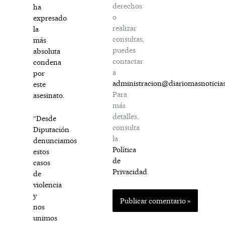
derechos
ha
o
expresado
realizar
la
consultas,
más
puedes
absoluta
contactar
condena
a
por
administracion@diariomasnoticia
este
Para
asesinato.
más
detalles,
“Desde
consulta
Diputación
la
denunciamos
Política
estos
de
casos
Privacidad
.
de
violencia
y
nos
unimos