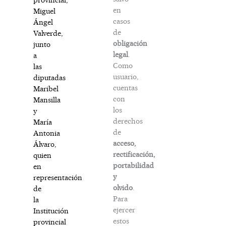
en
Miguel
casos
Ángel
de
Valverde,
obligación
junto
legal
.
a
Como
las
usuario,
diputadas
cuentas
Maribel
con
Mansilla
los
y
derechos
María
de
Antonia
acceso,
Álvaro,
rectificación,
quien
portabilidad
en
y
representación
olvido
.
de
Para
la
ejercer
Institución
estos
provincial