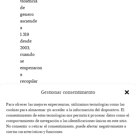
violencia
de
genero
asciende
a
1.319
desde
2003,
cuando
se
empezaron
a
recopilar
estos
Gestionar consentimiento
datos.
Para ofrecer las mejores experiencias, utilizamos tecnologías como las
cookies para almacenar y/o acceder a la información del dispositivo. El
F
I
T
X
Y
consentimiento de estas tecnologías nos permitirá procesar datos como el
a
n
i
-
o
AVISO
comportamiento de navegación o las identificaciones únicas en este sitio.
c
s
k
t
u
LEGAL
No consentir o retirar el consentimiento, puede afectar negativamente a
e
t
t
w
t
ciertas características y funciones.
b
a
o
i
u